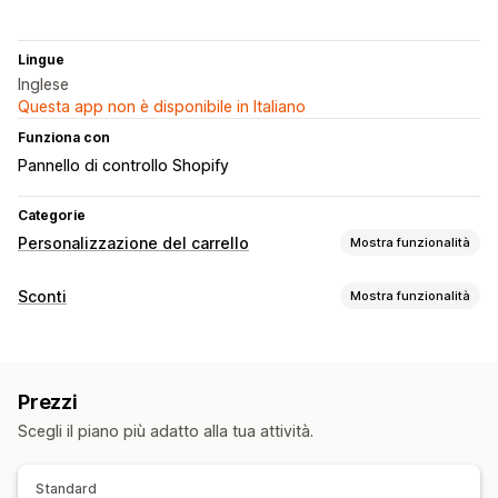
Lingue
Inglese
Questa app non è disponibile in Italiano
Funziona con
Pannello di controllo Shopify
Categorie
Personalizzazione del carrello
Mostra funzionalità
Visualizzazione del carrello
Sconti
Mostra funzionalità
Regole personalizzate
Promozioni
Finestra del carrello
Tipo di sconto
Upselling
Paga uno, prendi due
Sconti sui volumi
Abbonamenti
Prodotti consigliati
Più compri, più risparmi
Omaggi
Prezzi
Sconti di upselling
Sconti di cross-selling
Scegli il piano più adatto alla tua attività.
Gestione sconti
Trigger e regole
Standard