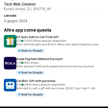
Tech Web Creation
Botad, Botad, GJ, 364710, IN
Lanciata
4 giugno 2024
Altre app come questa
EG Auto Add to Cart Free Gift
stelle su 5
5,0
(1.001)
•
Prova gratuita disponibile
1001 recensioni totali
Auto-add free gifts and BOGO offers with smart targeting rules
Built for Shopify
Scala Payment Method Discount
stelle su 5
5,0
(66)
•
Gratis
66 recensioni totali
Offer payment method & prepaid discounts during checkout
Built for Shopify
CartBot: Gift with purchase
stelle su 5
4,9
(486)
•
Piano gratuito disponibile
486 recensioni totali
Auto add to cart a gift with purchase, BOGO, buy X get Y, etc.
Built for Shopify