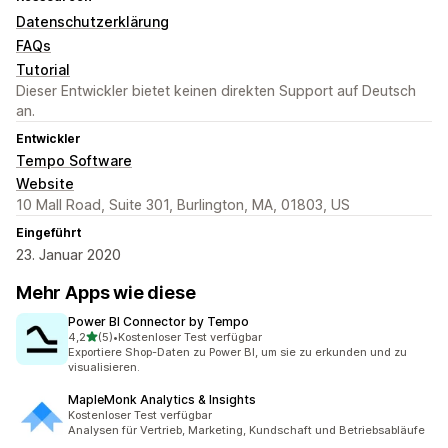
Datenschutzerklärung
FAQs
Tutorial
Dieser Entwickler bietet keinen direkten Support auf Deutsch
an.
Entwickler
Tempo Software
Website
10 Mall Road, Suite 301, Burlington, MA, 01803, US
Eingeführt
23. Januar 2020
Mehr Apps wie diese
Power BI Connector by Tempo
von 5 Sternen
4,2
(5)
•
Kostenloser Test verfügbar
5 Rezensionen insgesamt
Exportiere Shop-Daten zu Power BI, um sie zu erkunden und zu
visualisieren.
MapleMonk Analytics & Insights
Kostenloser Test verfügbar
Analysen für Vertrieb, Marketing, Kundschaft und Betriebsabläufe