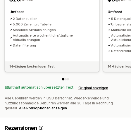
Bildmaterial und Berichte
Support großer Dateien
Kollektionen
Kund:innen
Rabatte
Analyse-Dashboard
Benutzerdefinierte Dashboards
Inventar
Metafelder
Bestellungen
Produkte
Rezensionen
Umfasst
Umfasst
Berichte für mehrere Shops
Benchmarking
2 Datenquellen
5 Datenquel
Benutzerdefinierte Berichte
Datenexport
5.000 Zeilen pro Tabelle
Unbegrenzte
Manuelle Aktualisierungen
Manuelle Ak
Historische Analyse
Prognose
Berichtsplanung
Automatisierte wöchentliche/tägliche
Automatisie
Aktualisierungen
Aktualisier
Datenfilterung
Automatisier
Datenfilter
14-tägiger kostenloser Test
14-tägiger ko
Enthält automatisch übersetzten Text
Original anzeigen
Alle Gebühren werden in USD berechnet. Wiederkehrende und
nutzungsabhängige Gebühren werden alle 30 Tage in Rechnung
gestellt.
Alle Preisoptionen anzeigen
Rezensionen
(3)