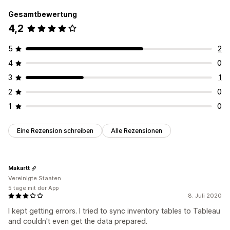
Gesamtbewertung
4,2
5
2
4
0
3
1
2
0
1
0
Eine Rezension schreiben
Alle Rezensionen
Makartt
Vereinigte Staaten
5 tage mit der App
8. Juli 2020
I kept getting errors. I tried to sync inventory tables to Tableau
and couldn't even get the data prepared.