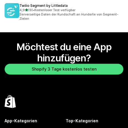
Twilio Segment by Littledata
von 5 Sternen
4,9
(9)
•
Kostenloser Test verfügbar
9 Rezensionen insgesamt
Serverseitige Daten der Kundschaft an Hunderte von Segment-
Zielen
Möchtest du eine App
hinzufügen?
Shopify 3 Tage kostenlos testen
App-Kategorien
Top-Kategorien