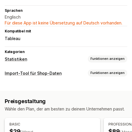
Sprachen
Englisch
Für diese App ist keine Übersetzung auf Deutsch vorhanden.
Kompatibel mit
Tableau
Kategorien
Statistiken
Funktionen anzeigen
Kundenverhalten
Import-Tool für Shop-Daten
Funktionen anzeigen
Tracking in Echtzeit
Aktivitäts-Tracking
Event-Tracking
Datensynchronisierung
Segmentierung
Treueanalyse
Kohortenanalyse
Automatische Updates
Inventarsynchronisierung
Marketing und Vertrieb
Preisgestaltung
Bestellsynchronisierung
Preissynchronisierung
KI-Einblicke
Marketingattribution
Checkout-Analysen
Wähle den Plan, der am besten zu deinem Unternehmen passt.
Produktsynchronisierung
Geplante Synchronisierung
ROAS
Gewinneinblicke
Kaufverfolgung
Funnel-Analyse
Datenmigration
Abgebrochener Warenkorb
BASIC
PROFESSION
Massenexport
Geplanter Export
Verschlüsselung
$29
$89
/ Monat
/ Mona