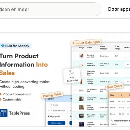
Door apps
ij met uitgelichte afbeeldingen