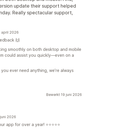
version update their support helped
nday. Really spectacular support,
 april 2026
eedback 🙌
rking smoothly on both desktop and mobile
eam could assist you quickly—even on a
f you ever need anything, we’re always
Bewerkt 19 juni 2026
juni 2026
our app for over a year! ⭐⭐⭐⭐⭐