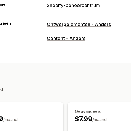
 met
Shopify-beheercentrum
orieën
Ontwerpelementen - Anders
Content - Anders
st.
Geavanceerd
9
$7.99
/maand
/maand