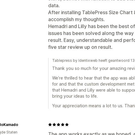
data.
After installing TablePress Size Chart
accomplish my thoughts.
Hemadri and Lilly has been the best o
issues has been solved along the way
result. Easy, understandable and perfo
five star review up on result.
Tablepress by Identixweb heeft geantwoord 1
Thank you so much for your amazing revi
We’re thrilled to hear that the app was ab
for and that the custom development met 
that Hemadri and Lilly were able to supp
bring your ideas to life.
Your appreciation means a lot to us. Thank
doKamado
gde Staten
The app works exactly as we hoped, 