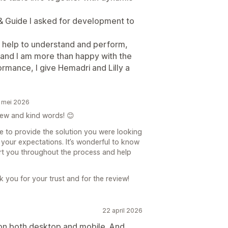
 & Guide I asked for development to
f help to understand and perform,
 and I am more than happy with the
rmance, I give Hemadri and Lilly a
3 mei 2026
ew and kind words! 😊
le to provide the solution you were looking
your expectations. It’s wonderful to know
ort you throughout the process and help
 you for your trust and for the review!
22 april 2026
on both desktop and mobile. And,