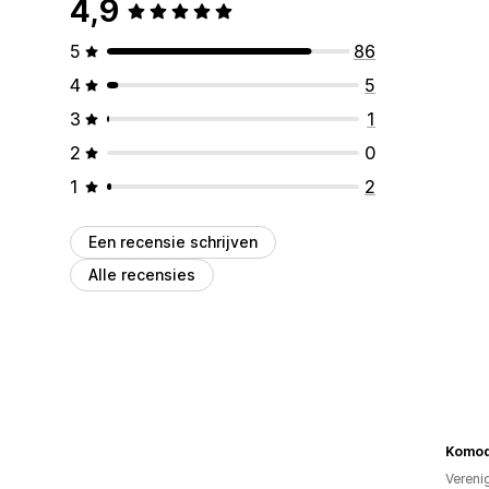
4,9
5
86
4
5
3
1
2
0
1
2
Een recensie schrijven
Alle recensies
Komo
Vereni