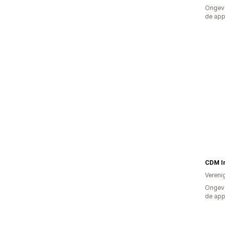
Ongeve
de ap
CDM I
Vereni
Ongeve
de ap