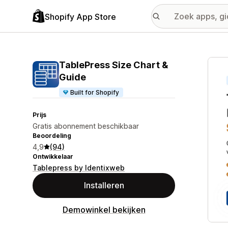
Shopify App Store
Galer
TablePress Size Chart &
Guide
Built for Shopify
Prijs
Gratis abonnement beschikbaar
Beoordeling
4,9
(94)
Ontwikkelaar
Tablepress by Identixweb
Installeren
Demowinkel bekijken