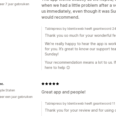
er 7 jaar gebruiken
when we had a little problem after a 
p
us immediately, even though it was Su
would recommend.
Tablepress by Identixweb heeft geantwoord 24
Thank you so much for your wonderful f
We’re really happy to hear the app is wo
for you. It’s great to know our support t
Sunday!
Your recommendation means a lot to us. I
here to help 😊
nc.
gde Staten
Great app and people!
er een jaar gebruiken
p
Tablepress by Identixweb heeft geantwoord 11 
Thank you for your review and for using 