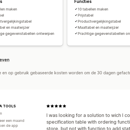
es
Functies
llen maken
10 tabellen maken
bel
Prijstabel
tvergelijkingstabel
Productvergelijkingstabel
bel en maatwijzer
Maattabel en maatwijzer
ige gegevenstabellen ontwerpen
Prachtige gegevenstabellen o
geven
de en op gebruik gebaseerde kosten worden om de 30 dagen gefact
A TOOLS
n
I was looking for a solution to wich I c
eer een maand
specification table with ordering func
ken de app
store, but not with function to add sta