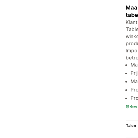
Maak
tabe
Klant
Table
winke
produ
Impo
betr
Maa
Pri
Ma
Pro
Pro
Bev
Talen