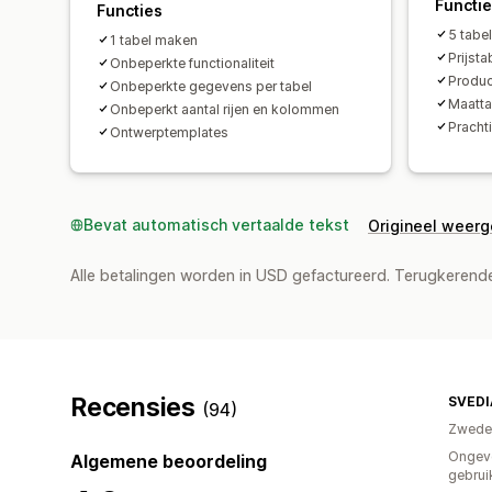
Functi
Functies
5 tabe
1 tabel maken
Prijsta
Onbeperkte functionaliteit
Produc
Onbeperkte gegevens per tabel
Maatta
Onbeperkt aantal rijen en kolommen
Pracht
Ontwerptemplates
Bevat automatisch vertaalde tekst
Origineel weer
Alle betalingen worden in USD gefactureerd. Terugkeren
Recensies
SVEDI
(94)
Zwede
Ongev
Algemene beoordeling
gebrui