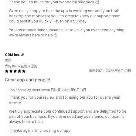
Thank you so much for your wonderful feedback 🙌
We’re really happy to hear the app is working smoothly on both
desktop and mobile for you. It’s great to know our support team
could assist you quickly—even on a Sunday!
Your recommendation means a lot to us. If you ever need anything,
we’re always here to help 😊
CDM Inc.
美国
大约1年 人在使用应用
编辑时间：2026年6月19日
Great app and people!
Tablepress by Identixweb 已回复 2026年6月11日
Thank you for your review and for using our app for over a year!
⭐⭐⭐⭐⭐
We truly appreciate your continued support and are delighted to be
part of your business. If you ever need any assistance, our team is
always here to help.
Thanks again for choosing our app!