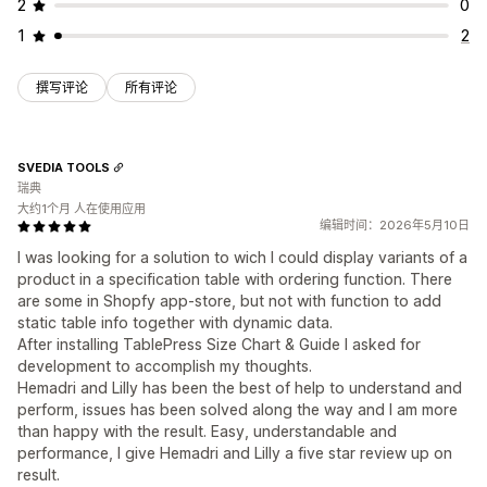
2
0
1
2
撰写评论
所有评论
SVEDIA TOOLS
瑞典
大约1个月 人在使用应用
编辑时间：2026年5月10日
I was looking for a solution to wich I could display variants of a
product in a specification table with ordering function. There
are some in Shopfy app-store, but not with function to add
static table info together with dynamic data.
After installing TablePress Size Chart & Guide I asked for
development to accomplish my thoughts.
Hemadri and Lilly has been the best of help to understand and
perform, issues has been solved along the way and I am more
than happy with the result. Easy, understandable and
performance, I give Hemadri and Lilly a five star review up on
result.