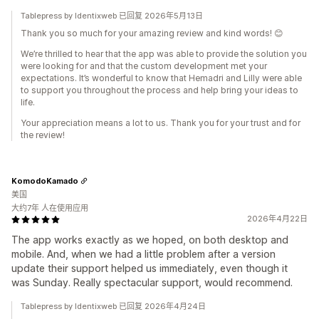
Tablepress by Identixweb 已回复 2026年5月13日
Thank you so much for your amazing review and kind words! 😊
We’re thrilled to hear that the app was able to provide the solution you
were looking for and that the custom development met your
expectations. It’s wonderful to know that Hemadri and Lilly were able
to support you throughout the process and help bring your ideas to
life.
Your appreciation means a lot to us. Thank you for your trust and for
the review!
KomodoKamado
美国
大约7年 人在使用应用
2026年4月22日
The app works exactly as we hoped, on both desktop and
mobile. And, when we had a little problem after a version
update their support helped us immediately, even though it
was Sunday. Really spectacular support, would recommend.
Tablepress by Identixweb 已回复 2026年4月24日