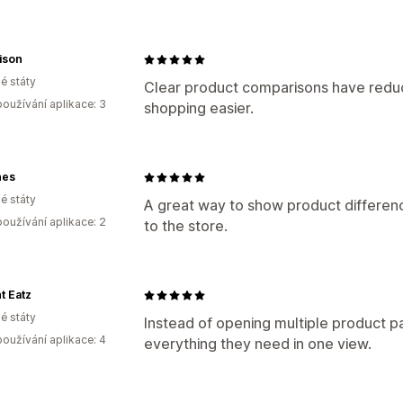
ison
é státy
Clear product comparisons have red
oužívání aplikace: 3
shopping easier.
nes
é státy
A great way to show product differenc
oužívání aplikace: 2
to the store.
t Eatz
é státy
Instead of opening multiple product
oužívání aplikace: 4
everything they need in one view.