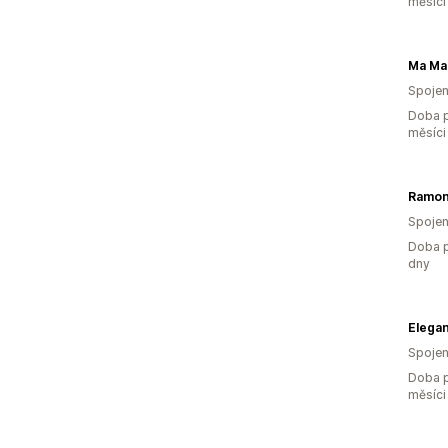
měsíci
Ma Ma
Spojen
Doba p
měsíci
Ramo
Spojen
Doba p
dny
Elegan
Spojen
Doba p
měsíci