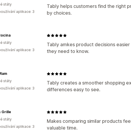
é státy
Tably helps customers find the right 
oužívání aplikace: 3
by choices.
Cocina
é státy
Tably amkes product decisions easier
oužívání aplikace: 3
they need to know.
 Ram
é státy
Tably creates a smoother shopping e
oužívání aplikace: 3
differences easy to see.
 Grille
é státy
Makes comparing similar products fee
oužívání aplikace: 3
valuable time.