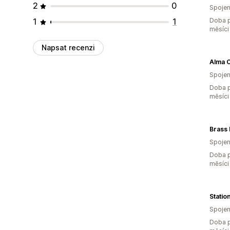
2
0
Spojen
1
1
Doba p
měsíci
Napsat recenzi
Alma 
Spojen
Doba p
měsíci
Brass
Spojen
Doba p
měsíci
Station
Spojen
Doba p