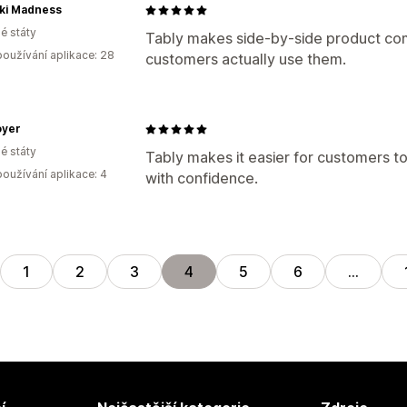
aki Madness
é státy
Tably makes side-by-side product com
oužívání aplikace: 28
customers actually use them.
oyer
é státy
Tably makes it easier for customers t
oužívání aplikace: 4
with confidence.
1
2
3
4
5
6
…