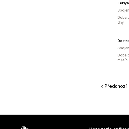
Teriy
Spojen
Doba p
dny
Destr
Spojen
Doba p
měsíci
Předchozí