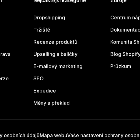
í
Nejčastější kategorie
Zdroje
Dropshipping
Centrum náp
Tržiště
Dokumentace
Recenze produktů
Komunita Sh
rava
Upselling a balíčky
Blog Shopif
E-mailový marketing
Průzkum
erze
SEO
Expedice
Měny a překlad
y osobních údajů
Mapa webu
Vaše nastavení ochrany osobn