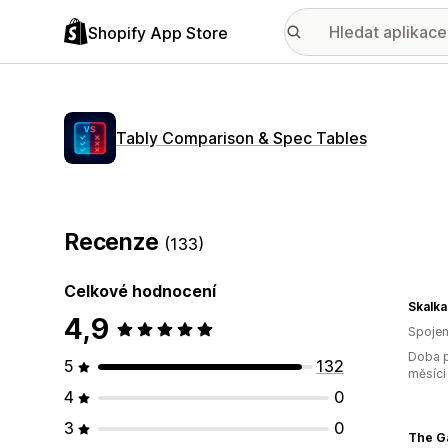
Shopify App Store
Tably Comparison & Spec Tables
Recenze
(133)
Celkové hodnocení
Skalka
4,9
Spojen
Doba p
5
132
měsíci
4
0
3
0
The G