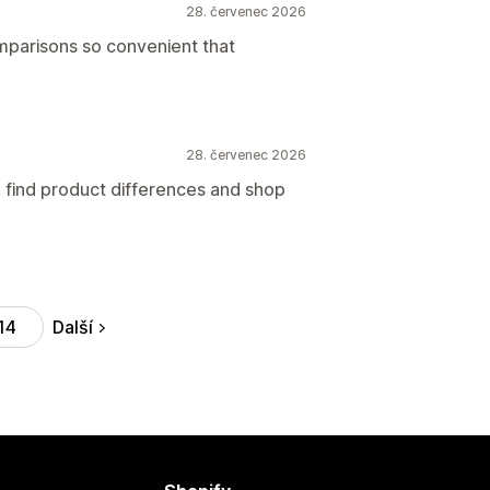
28. červenec 2026
parisons so convenient that
28. červenec 2026
o find product differences and shop
Další
14