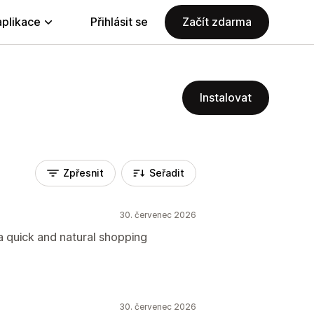
aplikace
Přihlásit se
Začít zdarma
Instalovat
Zpřesnit
Seřadit
30. červenec 2026
a quick and natural shopping
30. červenec 2026