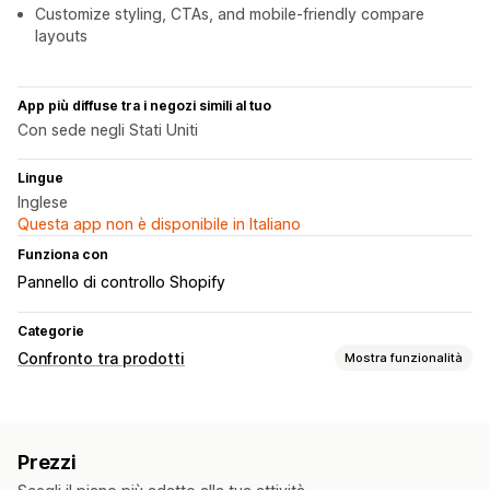
Customize styling, CTAs, and mobile-friendly compare
layouts
App più diffuse tra i negozi simili al tuo
Con sede negli Stati Uniti
Lingue
Inglese
Questa app non è disponibile in Italiano
Funziona con
Pannello di controllo Shopify
Categorie
Confronto tra prodotti
Mostra funzionalità
Strumenti di confronto
Pagina di confronto
Tabella di confronto
Multiprodotto
Prezzi
Varianti
Specifiche
Raccomandazioni basate sull’IA