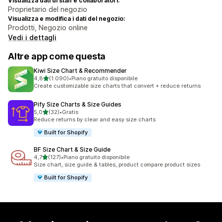
Visualizza dati di staff e collaboratori:
Proprietario del negozio
Visualizza e modifica i dati del negozio:
Prodotti, Negozio online
Vedi i dettagli
Altre app come questa
Kiwi Size Chart & Recommender
stelle su 5
4,8
(1.090)
•
Piano gratuito disponibile
1090 recensioni totali
Create customizable size charts that convert + reduce returns
Pify Size Charts & Size Guides
stelle su 5
5,0
(32)
•
Gratis
32 recensioni totali
Reduce returns by clear and easy size charts
Built for Shopify
BF Size Chart & Size Guide
stelle su 5
4,7
(127)
•
Piano gratuito disponibile
127 recensioni totali
Size chart, size guide & tables, product compare product sizes
Built for Shopify