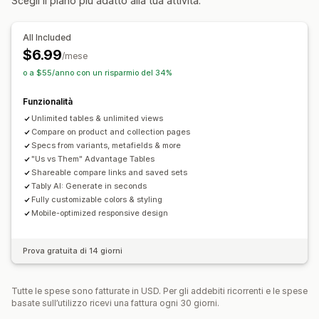
Scegli il piano più adatto alla tua attività.
Evidenzia differenze
Mostra e nascondi
Immagini
Opzioni di visualizzazione
All Included
Editor drag-and-drop
Layout di tabella
Colore e font
$6.99
/mese
Testo personalizzato
Modelli
Grafico mobile
Multilingua
o a $55/anno con un risparmio del 34%
Pagina del prodotto
Adattivo per dispositivi mobili
Funzionalità
Unlimited tables & unlimited views
Compare on product and collection pages
Specs from variants, metafields & more
"Us vs Them" Advantage Tables
Shareable compare links and saved sets
Tably AI: Generate in seconds
Fully customizable colors & styling
Mobile-optimized responsive design
Prova gratuita di 14 giorni
Tutte le spese sono fatturate in USD. Per gli addebiti ricorrenti e le spese
basate sull’utilizzo ricevi una fattura ogni 30 giorni.