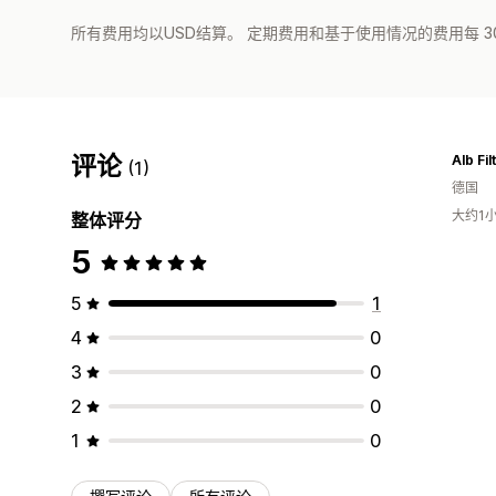
所有费用均以USD结算。 定期费用和基于使用情况的费用每 3
评论
Alb Fil
(1)
德国
大约1
整体评分
5
5
1
4
0
3
0
2
0
1
0