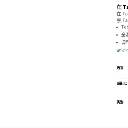
在 T
在 
察 T
Ta
全
调
包含
语言
适配以
类别