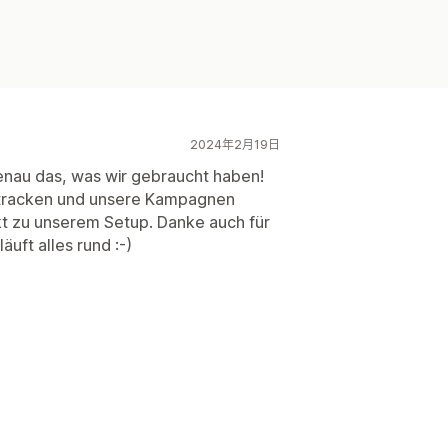
2024年2月19日
genau das, was wir gebraucht haben!
t tracken und unsere Kampagnen
kt zu unserem Setup. Danke auch für
uft alles rund :-)