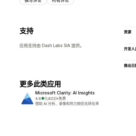
撰写评论
所有评论
支持
资源
应用支持由 Dash Labs SIA 提供。
开发人
推出日
更多此类应用
Microsoft Clarity: AI Insights
星（满分 5 星）
4.6
(1,822)
•
免费
总共 1822 条评论
借助 AI 分析、录像和热力图优化转化率