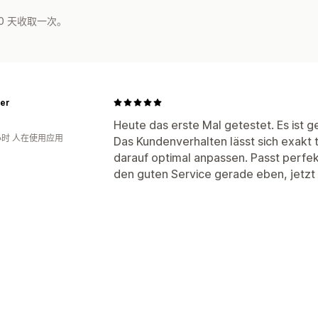
0 天收取一次。
ter
Heute das erste Mal getestet. Es ist 
小时 人在使用应用
Das Kundenverhalten lässt sich exak
darauf optimal anpassen. Passt perfe
den guten Service gerade eben, jetzt lä