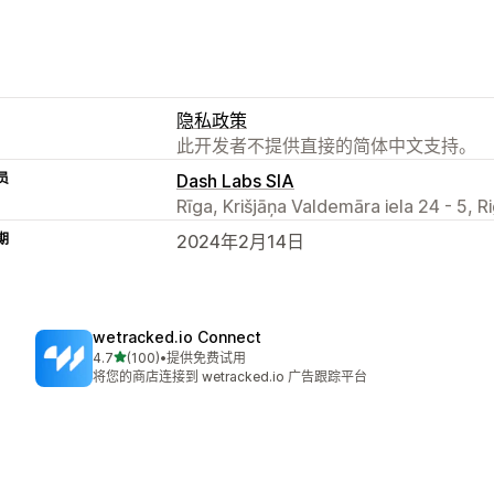
隐私政策
此开发者不提供直接的简体中文支持。
员
Dash Labs SIA
Rīga, Krišjāņa Valdemāra iela 24 - 5, R
期
2024年2月14日
wetracked.io Connect
星（满分 5 星）
4.7
(100)
•
提供免费试用
总共 100 条评论
将您的商店连接到 wetracked.io 广告跟踪平台