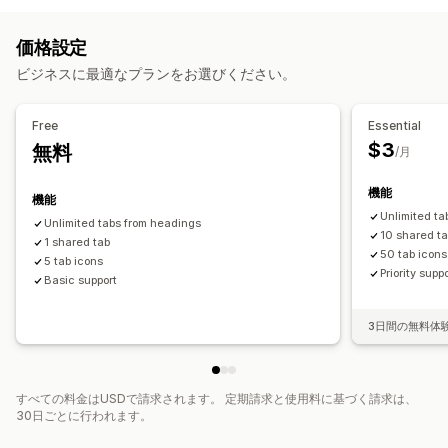
よくある質問
レビュー
コンテンツ作成
価格設定
一括編集
ビジネスに最適なプランをお選びください。
Free
Essential
$3
無料
/月
機能
機能
Unlimited ta
Unlimited tabs from headings
10 shared t
1 shared tab
50 tab icons
5 tab icons
Priority supp
Basic support
3日間の無料体
すべての料金はUSDで請求されます。 定期請求と使用料に基づく請求は、
30日ごとに行われます。