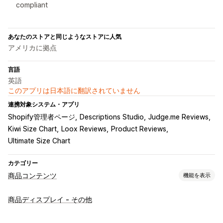
compliant
あなたのストアと同じようなストアに人気
アメリカに拠点
言語
英語
このアプリは日本語に翻訳されていません
連携対象システム・アプリ
Shopify管理者ページ
Descriptions Studio
Judge.me Reviews
Kiwi Size Chart
Loox Reviews
Product Reviews
Ultimate Size Chart
カテゴリー
商品コンテンツ
機能を表示
コンテンツタイプ
商品ディスプレイ - その他
説明
画像
動画
バリエーション
コレクションの説明