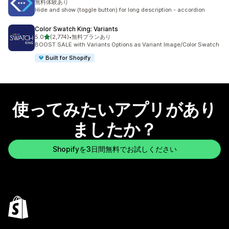
無料体験あり
Hide and show (toggle button) for long description - accordion
Color Swatch King: Variants
5つ星中
5.0
(2,774)
•
無料プランあり
合計レビュー数：2774件
BOOST SALE with Variants Options as Variant Image/Color Swatch
Built for Shopify
使ってみたいアプリがあり
ましたか？
Shopifyを3日間無料でお試しください