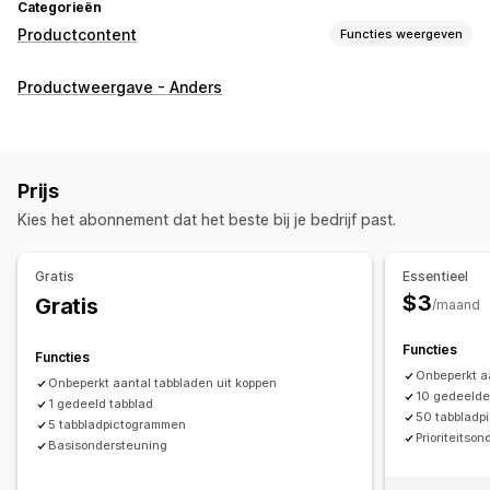
Categorieën
Productcontent
Functies weergeven
Contenttypes
Productweergave - Anders
Beschrijvingen
Afbeeldingen
Video's
Varianten
Collectiebeschrijvingen
Veelgestelde vragen
Recensies
Contentontwikkeling
Prijs
Bulkbewerking
Kies het abonnement dat het beste bij je bedrijf past.
Gratis
Essentieel
$3
Gratis
/maand
Functies
Functies
Onbeperkt a
Onbeperkt aantal tabbladen uit koppen
10 gedeelde
1 gedeeld tabblad
50 tabbladp
5 tabbladpictogrammen
Prioriteitso
Basisondersteuning