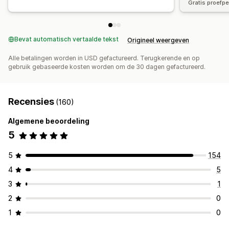
Gratis proefp
Bevat automatisch vertaalde tekst
Origineel weergeven
Alle betalingen worden in USD gefactureerd. Terugkerende en op
gebruik gebaseerde kosten worden om de 30 dagen gefactureerd.
Recensies
(160)
Algemene beoordeling
5
5
154
4
5
3
1
2
0
1
0