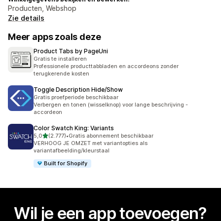
Producten, Webshop
Zie details
Meer apps zoals deze
Product Tabs by PageUni
Gratis te installeren
Professionele producttabbladen en accordeons zonder
terugkerende kosten
Toggle Description Hide/Show
Gratis proefperiode beschikbaar
Verbergen en tonen (wisselknop) voor lange beschrijving -
accordeon
Color Swatch King: Variants
van 5 sterren
5,0
(2.777)
•
Gratis abonnement beschikbaar
2777 recensies in totaal
VERHOOG JE OMZET met variantopties als
variantafbeelding/kleurstaal
Built for Shopify
Wil je een app toevoegen?