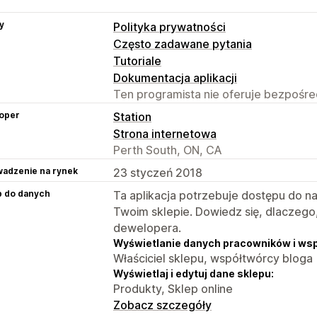
y
Polityka prywatności
Często zadawane pytania
Tutoriale
Dokumentacja aplikacji
Ten programista nie oferuje bezpośred
oper
Station
Strona internetowa
Perth South, ON, CA
adzenie na rynek
23 styczeń 2018
p do danych
Ta aplikacja potrzebuje dostępu do n
Twoim sklepie. Dowiedz się, dlaczego
dewelopera.
Wyświetlanie danych pracowników i ws
Właściciel sklepu, współtwórcy bloga
Wyświetlaj i edytuj dane sklepu:
Produkty, Sklep online
Zobacz szczegóły