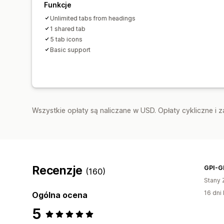
Funkcje
Unlimited tabs from headings
1 shared tab
5 tab icons
Basic support
Wszystkie opłaty są naliczane w USD. Opłaty cykliczne i 
Recenzje
GPI-G
(160)
Stany 
16 dni 
Ogólna ocena
5