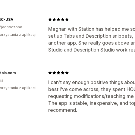
EC-USA
Zjednoczone
Meghan with Station has helped me s
orzystania z aplikacji
set up Tabs and Description snippets, 
another app. She really goes above a
Studio and Description Studio work rea
dals.com
ia
I can't say enough positive things abo
orzystania z aplikacji
best I've come across, they spent HO
requesting modifications/teaching me h
The app is stable, inexpensive, and t
recommend.