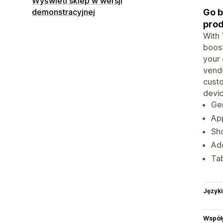
Wyświetl sklep w wersji
Go b
demonstracyjnej
prod
With 
boost
your 
vendo
custo
devic
Gen
App
Sho
Add
Tab
Języki
Współ