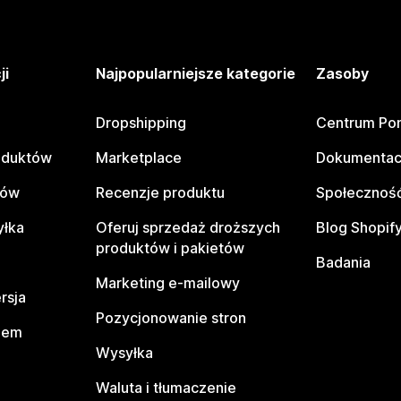
ji
Najpopularniejsze kategorie
Zasoby
Dropshipping
Centrum Po
oduktów
Marketplace
Dokumentac
tów
Recenzje produktu
Społeczność
yłka
Oferuj sprzedaż droższych
Blog Shopif
produktów i pakietów
Badania
Marketing e-mailowy
rsja
Pozycjonowanie stron
pem
Wysyłka
Waluta i tłumaczenie