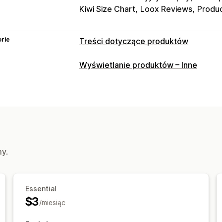
Kiwi Size Chart
Loox Reviews
Produ
rie
Treści dotyczące produktów
Typy zawartości
Wyświetlanie produktów – Inne
Opisy
Obrazy
Filmy
Warianty
Opisy
Recenzje
Tworzenie treści
Edycja zbiorcza
my.
Essential
$3
/miesiąc