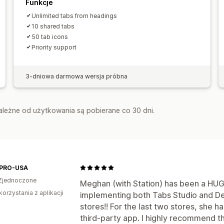
Funkcje
Unlimited tabs from headings
10 shared tabs
50 tab icons
Priority support
3-dniowa darmowa wersja próbna
zależne od użytkowania są pobierane co 30 dni.
PRO-USA
Zjednoczone
Meghan (with Station) has been a HUG
korzystania z aplikacji
implementing both Tabs Studio and Des
stores!! For the last two stores, she h
third-party app. I highly recommend t