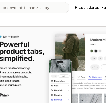
Przeglądaj aplika
nione obrazy w galerii