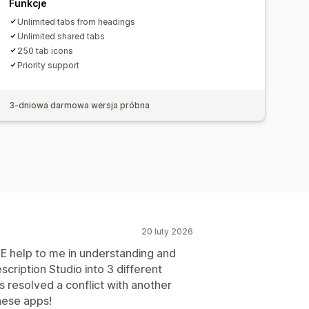
Funkcje
Unlimited tabs from headings
Unlimited shared tabs
250 tab icons
Priority support
3-dniowa darmowa wersja próbna
20 luty 2026
E help to me in understanding and
cription Studio into 3 different
as resolved a conflict with another
hese apps!