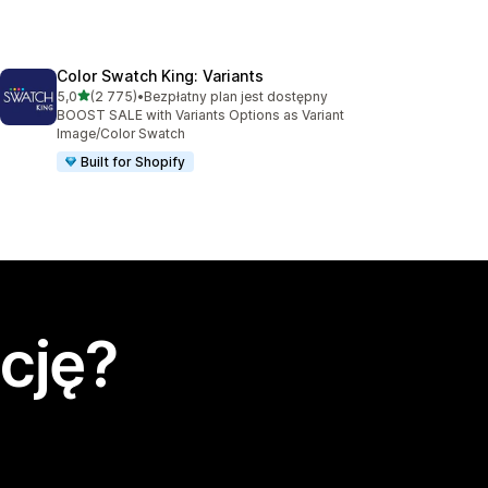
Color Swatch King: Variants
na 5 gwiazdek
5,0
(2 775)
•
Bezpłatny plan jest dostępny
Łączna liczba recenzji: 2775
BOOST SALE with Variants Options as Variant
Image/Color Swatch
Built for Shopify
cję?