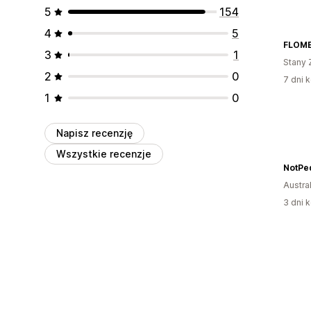
5
154
4
5
FLOM
3
1
Stany 
2
0
7 dni k
1
0
Napisz recenzję
Wszystkie recenzje
NotPe
Austral
3 dni k