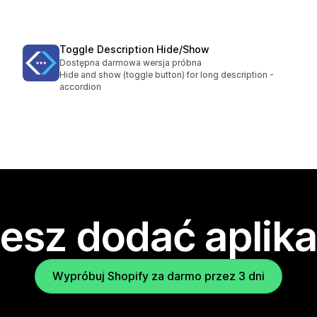
Toggle Description Hide/Show
Dostępna darmowa wersja próbna
Hide and show (toggle button) for long description -
accordion
esz dodać aplika
Wypróbuj Shopify za darmo przez 3 dni