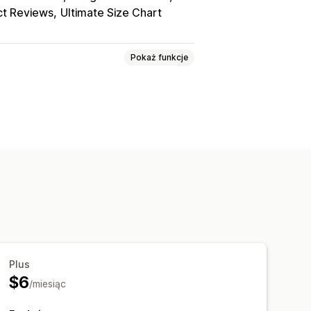
ct Reviews
Ultimate Size Chart
Pokaż funkcje
 kolekcji
Często zadawane pytania
Plus
$6
/miesiąc