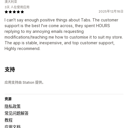
澳大利亚
3天 人在使用应用
2025年12月18日
I can't say enough positive things about Tabs. The customer
support is the best I've come across, they spent HOURS
replying to my annoying emails requesting
modifications/teaching me how to customise it to suit my store.
The app is stable, inexpensive, and top customer support,
Highly recommend.
支持
应用支持由 Station 提供。
资源
隐私政策
常见问题解答
教程
应用文档