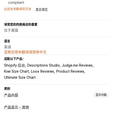
compliant
包含未翻译的文本
显示译文
深受您的同类商店的喜爱
位于美国
语言
英语
这款应用未翻译成简体中文
适配以下产品：
Shopify 后台
Descriptions Studio
Judge.me Reviews
Kiwi Size Chart
Loox Reviews
Product Reviews
Ultimate Size Chart
类别
产品内容
显示功能
内容类型
产品显示 - 其他
描述
图片
视频
多属性
产品系列描述
常见问题解答
评论