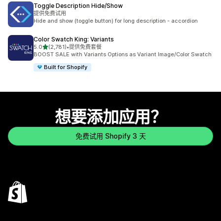
Toggle Description Hide/Show
提供免费试用
Hide and show (toggle button) for long description - accordion
Color Swatch King: Variants
星（满分 5 星）
5.0
(2,781)
•
提供免费套餐
总共 2781 条评论
BOOST SALE with Variants Options as Variant Image/Color Swatch
Built for Shopify
想要添加应用？
免费试用 Shopify 3 天