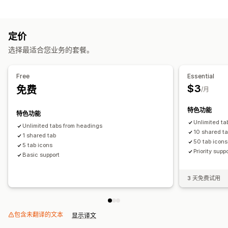
内容创作
批量编辑
定价
选择最适合您业务的套餐。
Free
Essential
$3
免费
/月
特色功能
特色功能
Unlimited ta
Unlimited tabs from headings
10 shared t
1 shared tab
50 tab icons
5 tab icons
Priority supp
Basic support
3 天免费试用
包含未翻译的文本
显示译文