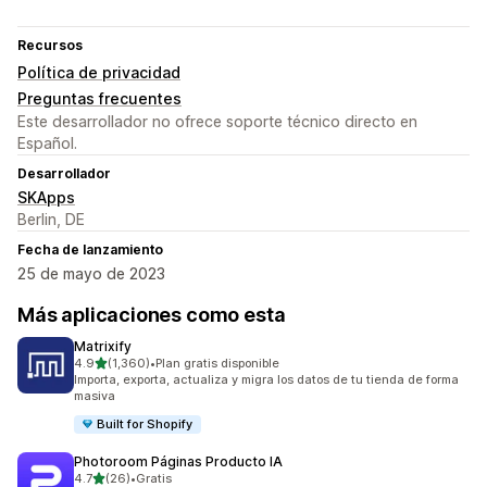
Recursos
Política de privacidad
Preguntas frecuentes
Este desarrollador no ofrece soporte técnico directo en
Español.
Desarrollador
SKApps
Berlin, DE
Fecha de lanzamiento
25 de mayo de 2023
Más aplicaciones como esta
Matrixify
de 5 estrellas
4.9
(1,360)
•
Plan gratis disponible
1360 reseñas en total
Importa, exporta, actualiza y migra los datos de tu tienda de forma
masiva
Built for Shopify
Photoroom Páginas Producto IA
de 5 estrellas
4.7
(26)
•
Gratis
26 reseñas en total