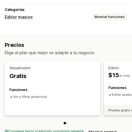
Categorías
Editor masivo
Mostrar funciones
Recursos editables
Productos
Variantes
Imágenes
Precios
Precios
SKU y códigos de barras
Descripciones
Metacampos
Elige el plan que mejor se adapte a tu negocio.
Colecciones
Acciones
Visualizador
Editor
Eliminación masiva
Sincronización de datos
$15
Gratis
al mes
Edición masiva
Funciones
Funciones
Editar produ
Ver y filtrar productos
Prueba gratis 
Contiene texto traducido automáticamente
Mostrar original