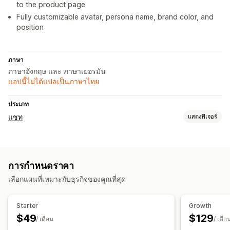
to the product page
Fully customizable avatar, persona name, brand color, and
position
ภาษา
ภาษาอังกฤษ และ ภาษาเยอรมัน
แอปนี้ไม่ได้แปลเป็นภาษาไทย
ประเภท
แชท
แสดงฟีเจอร์
การรับส่งข้อความแบบเรียลไทม์
แชทบอท AI
ไลฟ์แชท
หลายภาษา
การกำหนดราคา
การตอบกลับอัตโนมัติ
เลือกแผนที่เหมาะกับธุรกิจของคุณที่สุด
คำถามที่พบบ่อย
การทักทาย
คำแนะนำสินค้า
การปรับแต่ง
Starter
Growth
$49
$129
สีและแบบอักษร
หน้าต่างแชท
ข้อความต้อนรับ
อวาตาร์ตัวแทน
/ เดือน
/ เดือ