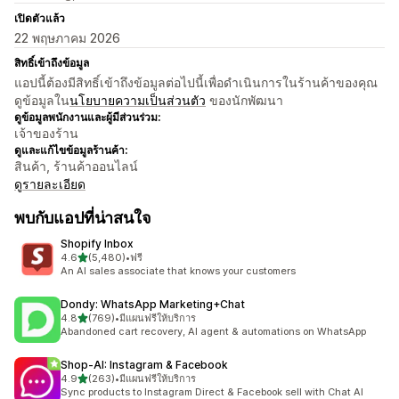
เปิดตัวแล้ว
22 พฤษภาคม 2026
สิทธิ์เข้าถึงข้อมูล
แอปนี้ต้องมีสิทธิ์เข้าถึงข้อมูลต่อไปนี้เพื่อดำเนินการในร้านค้าของคุณ
ดูข้อมูลใน
นโยบายความเป็นส่วนตัว
ของนักพัฒนา
ดูข้อมูลพนักงานและผู้มีส่วนร่วม:
เจ้าของร้าน
ดูและแก้ไขข้อมูลร้านค้า:
สินค้า, ร้านค้าออนไลน์
ดูรายละเอียด
พบกับแอปที่น่าสนใจ
Shopify Inbox
เต็ม 5 ดาว
4.6
(5,480)
•
ฟรี
ทั้งหมด 5480 รีวิว
An AI sales associate that knows your customers
Dondy: WhatsApp Marketing+Chat
เต็ม 5 ดาว
4.8
(769)
•
มีแผนฟรีให้บริการ
ทั้งหมด 769 รีวิว
Abandoned cart recovery, AI agent & automations on WhatsApp
Shop‑AI: Instagram & Facebook
เต็ม 5 ดาว
4.9
(263)
•
มีแผนฟรีให้บริการ
ทั้งหมด 263 รีวิว
Sync products to Instagram Direct & Facebook sell with Chat AI