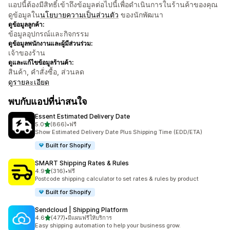
แอปนี้ต้องมีสิทธิ์เข้าถึงข้อมูลต่อไปนี้เพื่อดำเนินการในร้านค้าของคุณ
ดูข้อมูลใน
นโยบายความเป็นส่วนตัว
ของนักพัฒนา
ดูข้อมูลลูกค้า:
ข้อมูลอุปกรณ์และกิจกรรม
ดูข้อมูลพนักงานและผู้มีส่วนร่วม:
เจ้าของร้าน
ดูและแก้ไขข้อมูลร้านค้า:
สินค้า, คำสั่งซื้อ, ส่วนลด
ดูรายละเอียด
พบกับแอปที่น่าสนใจ
Essent Estimated Delivery Date
เต็ม 5 ดาว
5.0
(866)
•
ฟรี
ทั้งหมด 866 รีวิว
Show Estimated Delivery Date Plus Shipping Time (EDD/ETA)
Built for Shopify
SMART Shipping Rates & Rules
เต็ม 5 ดาว
4.9
(316)
•
ฟรี
ทั้งหมด 316 รีวิว
Postcode shipping calculator to set rates & rules by product
Built for Shopify
Sendcloud | Shipping Platform
เต็ม 5 ดาว
4.6
(477)
•
มีแผนฟรีให้บริการ
ทั้งหมด 477 รีวิว
Easy shipping automation to help your business grow.