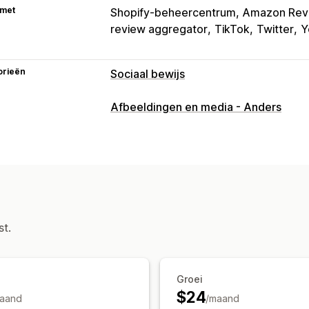
 met
Shopify-beheercentrum
Amazon Rev
review aggregator
TikTok
Twitter
Y
orieën
Sociaal bewijs
Contenttypes
Afbeeldingen en media - Anders
UGC
Foto's
Video's
Reels
Hashtag
Weergaveopties
Aantal recensies
Meerdere talen
Aa
Analytics
Betrokkenheid volgen
st.
Groei
$24
aand
/maand