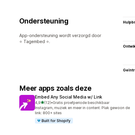
Ondersteuning
Hulpb
App-ondersteuning wordt verzorgd door
⭐ Tagembed ⭐.
Ontwik
Geïnt
Meer apps zoals deze
Embed Any Social Media w/ Link
van 5 sterren
4,9
(12)
•
Gratis proefperiode beschikbaar
12 recensies in totaal
Instagram, muziek en meer in content. Plak gewoon de
link: 800+ sites
Built for Shopify