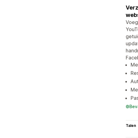
Verz
webs
Voeg 
YouT
getu
updat
handm
Faceb
Mee
Re
Aut
Met
Pas
Bev
Talen