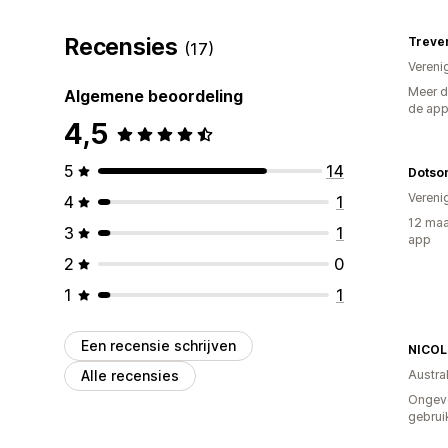
Recensies
Treve
(17)
Vereni
Meer d
Algemene beoordeling
de ap
4,5
5
14
Dotso
Vereni
4
1
12 maa
3
1
app
2
0
1
1
Een recensie schrijven
NICOL
Alle recensies
Austral
Ongev
gebrui