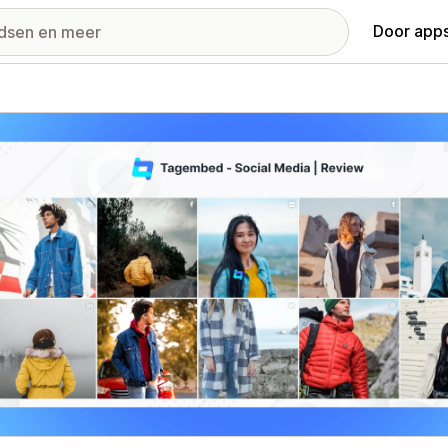
Door apps
ij met uitgelichte afbeeldingen