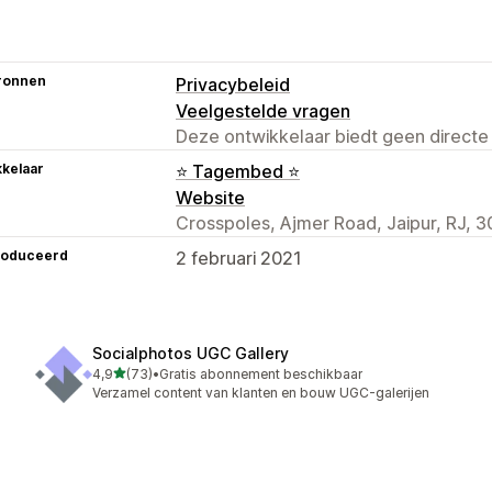
ronnen
Privacybeleid
Veelgestelde vragen
Deze ontwikkelaar biedt geen directe
kelaar
⭐ Tagembed ⭐
Website
Crosspoles, Ajmer Road, Jaipur, RJ, 3
roduceerd
2 februari 2021
Socialphotos UGC Gallery
van 5 sterren
4,9
(73)
•
Gratis abonnement beschikbaar
73 recensies in totaal
Verzamel content van klanten en bouw UGC-galerijen