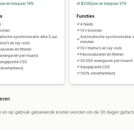
jaar en bespaar 18%
of $228/jaar en bespaar 21%
es
Functies
s
4 feeds
onnen
15+ bronnen
tische synchronisatie: elke 2 uur
Automatische synchronisatie: 
minuten
ema's en lay-outs
10+ thema's en lay-outs
liseren en filteren
Personaliseren en filteren
 weergaven per maand
50.000 weergaven per maand
aangepaste CSS
Aangepaste CSS
dvertentievrij
100% advertentievrij
geven
de en op gebruik gebaseerde kosten worden om de 30 dagen gefact