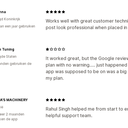
nna
gd Koninkrijk
Works well with great customer techn
an een jaar gebruiken
post look professional when placed in 
p
n Tuning
gde Staten
It worked great, but the Google revi
nden gebruiken de
plan with no warning..... just happened
app was supposed to be on was a big 
my plan.
A'S MACHINERY
ië
Rahul Singh helped me from start to e
eer 2 maanden
helpful support team.
ken de app