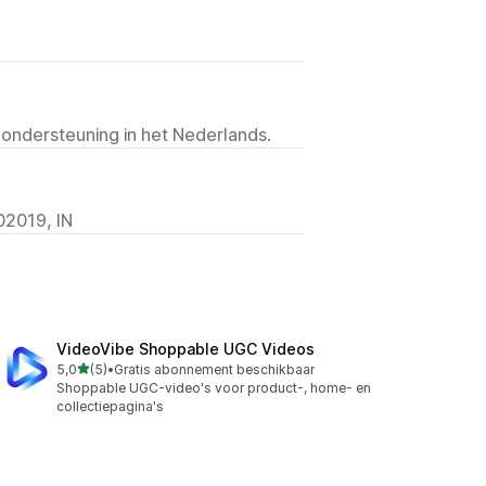
 ondersteuning in het Nederlands.
02019, IN
VideoVibe Shoppable UGC Videos
van 5 sterren
5,0
(5)
•
Gratis abonnement beschikbaar
5 recensies in totaal
Shoppable UGC-video's voor product-, home- en
collectiepagina's