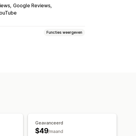
iews
Google Reviews
ouTube
Functies weergeven
s
Recensies
ngepaste opmaak
Social links
Geavanceerd
$49
/maand