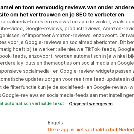
amel en toon eenvoudig reviews van onder ander
ite om het vertrouwen en je SEO te verbeteren
socialmedia-feeds en reviews toe aan de winkel, zoals ee
ube-video, Google-reviews, productreviews, Amazon-revie
igenissen, of importeer Amazon-reviews, enzovoort. Ontva
es voor je Google-reviews en socialmediaberichten. Dit bet
atig hoeft bij te werken: alle nieuwe TikTok-feeds, Googl
ook-feeds, enzovoort, worden automatisch in je winkel bi
rdere lay-outs en themaopties om social media en Google-
sponsieve socialmedia- en Google-review-widgets passen z
omatische updates zorgen voor realtime feed-updates in d
 de filterfunctie kun je de socialfeed- en Google-review-w
 Google-reviews en socialmedia-feeds aan met instellingen 
at automatisch vertaalde tekst
Origineel weergeven
Engels
Deze app is niet vertaald in het Neder