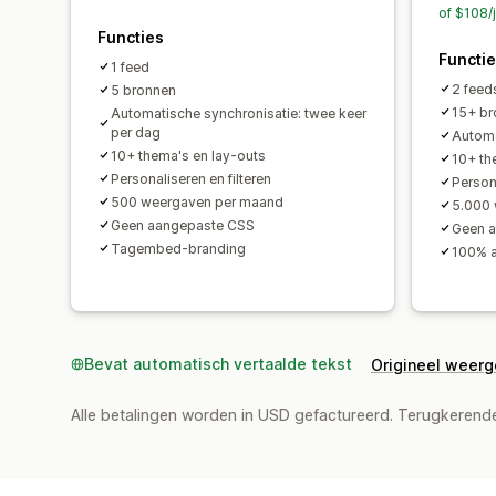
of $108/
Functies
Functi
1 feed
2 feed
5 bronnen
15+ br
Automatische synchronisatie: twee keer
per dag
Automa
10+ thema's en lay-outs
10+ th
Personaliseren en filteren
Persona
500 weergaven per maand
5.000
Geen aangepaste CSS
Geen 
Tagembed-branding
100% a
Bevat automatisch vertaalde tekst
Origineel weer
Alle betalingen worden in USD gefactureerd. Terugkeren