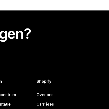
egen?
n
Shopify
pcentrum
Over ons
ntatie
Carrières