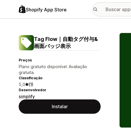
Shopify App Store
Galer
Tag Flow｜自動タグ付与&
画面バッジ表示
Preços
Plano gratuito disponível. Avaliação
gratuita.
Classificação
5,0
(1)
Desenvolvedor
simplify
Instalar