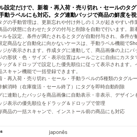
ル設定だけで、新着・再入荷・売り切れ・セールのタグ
手動ラベルにも対応。タグ連動バッジで商品の鮮度を視
タグの手動管理は、更新忘れや付け外しのミスが起きやすい作業。
商品の状態に合わせたタグの付与と削除を自動で行います。新
ールを設定、条件が満たされるとタグが自動付与され、条件が
限定商品など自動化に向かないケースは、手動ラベル機能でSho
ッジが表示されます。作成タグに連動して、商品画像の上にバ
ジの形状・色・サイズ・表示位置はルールごとに自由にカスタ
ラッグ＆ドロップで設定した優先順位に従って表示されます。
品スキャン機能で一括登録できます。
着・再入荷・売り切れ・セール・手動ラベルの5種類のタグル
件解消時（在庫復活・セール終了）にタグを即時自動削除
グに連動したバッジを商品画像に自動表示・非表示、デザイン
ッジ表示の優先順位をドラッグ＆ドロップで管理
存商品の一括スキャンで、インストール前の商品にも対応
as
japonês