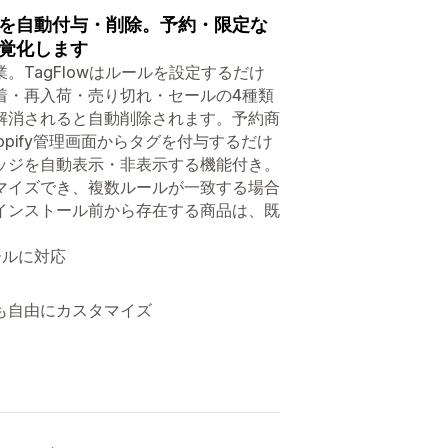
を自動付与・削除。予約・限定な
覚化します
TagFlowはルールを設定するだけ
着・再入荷・売り切れ・セールの4種類
解消されると自動削除されます。予約商
pify管理画面からタグを付与するだけ
ッジを自動表示・非表示する機能付き。
マイズでき、複数ルールが一致する場合
インストール前から存在する商品は、既
ールに対応
も自由にカスタマイズ