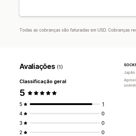
Todas as cobranças são faturadas em USD. Cobranças reco
Avaliações
SOCK
(1)
Japão
Aproxi
Classificação geral
usand
5
5
1
4
0
3
0
2
0