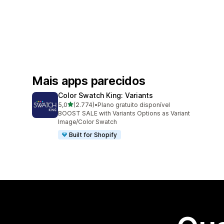
Mais apps parecidos
Color Swatch King: Variants
de 5 estrelas
5,0
(2.774)
•
Plano gratuito disponível
2774 avaliações ao todo
BOOST SALE with Variants Options as Variant
Image/Color Swatch
Built for Shopify