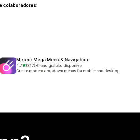
e colaboradores:
Meteor Mega Menu & Navigation
de 5 estrelas
4,7
(317)
•
Plano gratuito disponível
317 avaliações ao todo
Create modern dropdown menus for mobile and desktop