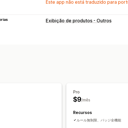
Este app não está traduzido para port
orias
Exibição de produtos - Outros
Pro
$9
/mês
Recursos
ルール無制限、バッジ全機能