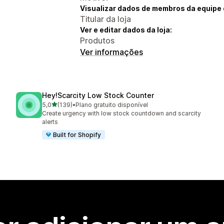
Visualizar dados de membros da equipe 
Titular da loja
Ver e editar dados da loja:
Produtos
Ver informações
Hey!Scarcity Low Stock Counter
de 5 estrelas
5,0
(139)
•
Plano gratuito disponível
139 avaliações ao todo
Create urgency with low stock countdown and scarcity
alerts
Built for Shopify