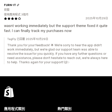
FURN-IT
荷蘭
使用應用程式 3個月
2025年10月29日
wasnt working immediately but the support theme fixed it quite
fast. I can finally track my purchases now
TagFly 已回覆 2025年10月29日
Thank you for your feedback! 🌟 We’re sorry to hear the app didn’t
work immediately, but we’re glad our support team was able to
resolve the issue for you quickly. If you have any further questions or
need assistance, please don’t hesitate to reach out, we’re always here
to help. Thanks again for your support! 🙌✨
應用程式類別
熱門類別