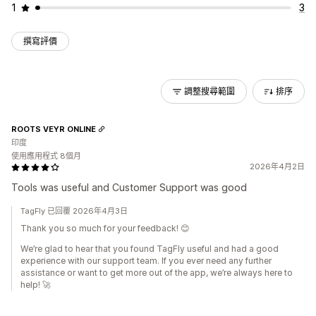
1
3
撰寫評價
調整搜尋範圍
排序
ROOTS VEYR ONLINE
印度
使用應用程式 8個月
2026年4月2日
Tools was useful and Customer Support was good
TagFly 已回覆 2026年4月3日
Thank you so much for your feedback! 😊
We’re glad to hear that you found TagFly useful and had a good
experience with our support team. If you ever need any further
assistance or want to get more out of the app, we’re always here to
help! 🚀