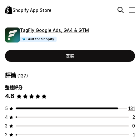
Shopify App Store
TagFly Google Ads, GA4 & GTM
Built for Shopify
安裝
評論
(137)
整體評分
4.8
5
131
4
2
3
0
2
1