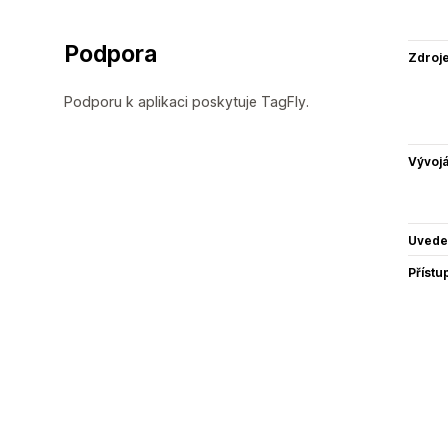
Podpora
Zdroj
Podporu k aplikaci poskytuje TagFly.
Vývojá
Uvede
Přístu