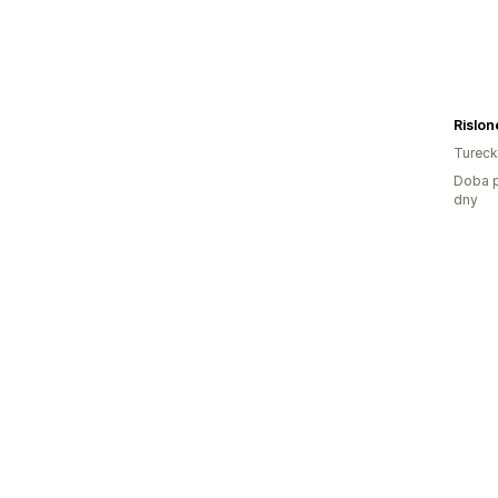
Turec
Doba p
dny