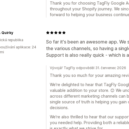
Thank you for choosing TagFly Google A
throughout your Shopify journey. We sinc
forward to helping your business continue
 Quirky
rická republika
So far it's been an awesome app. We st
oužívání aplikace: 24
the various channels, so having a single
ami
Support is also really quick - which is 
Vývojář TagFly odpověděl 31. červenec 2026
Thank you so much for your amazing revi
We're delighted to hear that TagFly Goo
valuable addition to your store. 😊 We un
across different marketing channels can b
single source of truth is helping you gain
decisions.
We're also thrilled to hear that our supp
you needed help. Providing both a reliabl
is exactly what we strive for.