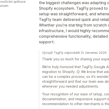
oužívání aplikace:
the biggest challenges was adapting ou
ěsícem
Shopify ecosystem. TagFly proved to be
setup was straightforward, and whene
TagFly team delivered quick and reliab
Whether you're starting from scratch o
infrastructure, I would highly recomme
comprehensive functionality, detaile
support.
Vývojář TagFly odpověděl 31. červenec 2026
Thank you so much for sharing your expe
We're truly honored that TagFly Google 
migration to Shopify. 😊 We know that adap
can be a complex process, so it's wonderf
straightforward and that our team was abl
whenever you needed adjustments.
Your recognition of our ease of setup, co
documentation, and responsive support m
recommendation to other merchants is the