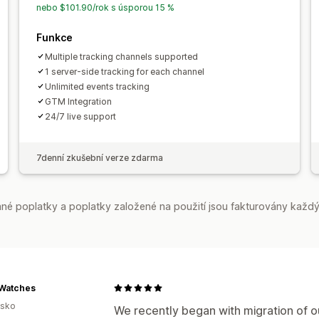
nebo $101.90/rok s úsporou 15 %
Funkce
Multiple tracking channels supported
1 server-side tracking for each channel
Unlimited events tracking
GTM Integration
24/7 live support
7denní zkušební verze zdarma
é poplatky a poplatky založené na použití jsou fakturovány každý
 Watches
lsko
We recently began with migration of ou