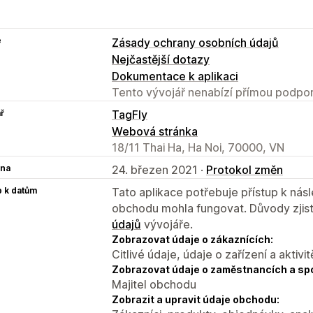
e
Zásady ochrany osobních údajů
Nejčastější dotazy
Dokumentace k aplikaci
Tento vývojář nenabízí přímou podpor
ř
TagFly
Webová stránka
18/11 Thai Ha, Ha Noi, 70000, VN
na
24. březen 2021 ·
Protokol změn
p k datům
Tato aplikace potřebuje přístup k ná
obchodu mohla fungovat. Důvody zjist
údajů
vývojáře.
Zobrazovat údaje o zákaznících:
Citlivé údaje, údaje o zařízení a aktivit
Zobrazovat údaje o zaměstnancích a sp
Majitel obchodu
Zobrazit a upravit údaje obchodu: