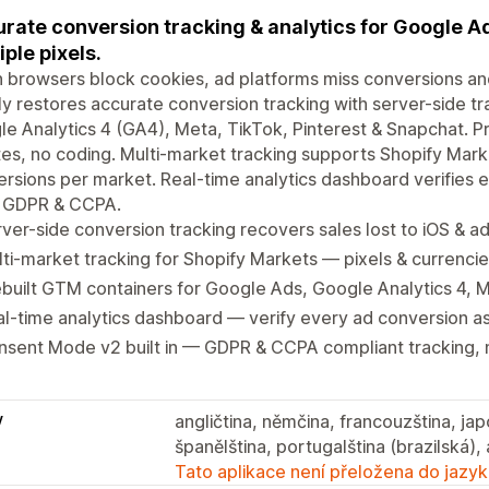
rate conversion tracking & analytics for Google A
iple pixels.
browsers block cookies, ad platforms miss conversions an
y restores accurate conversion tracking with server-side tr
e Analytics 4 (GA4), Meta, TikTok, Pinterest & Snapchat. Pr
es, no coding. Multi-market tracking supports Shopify Marke
rsions per market. Real-time analytics dashboard verifies 
r GDPR & CCPA.
ver-side conversion tracking recovers sales lost to iOS & a
ti-market tracking for Shopify Markets — pixels & currenci
built GTM containers for Google Ads, Google Analytics 4, 
l-time analytics dashboard — verify every ad conversion as i
sent Mode v2 built in — GDPR & CCPA compliant tracking, 
y
angličtina, němčina, francouzština, ja
španělština, portugalština (brazilská), a
Tato aplikace není přeložena do jazyk