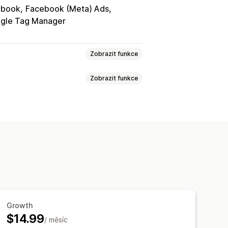
ebook
Facebook (Meta) Ads
gle Tag Manager
Zobrazit funkce
Zobrazit funkce
ktivit
Sledování událostí
životní hodnota (LTV)
dálostí
Platforma
dny
ROAS
Sledování nákupů
 pixelů
ování GDPR
amu
Metriky zapojení
Growth
$14.99
/ měsíc