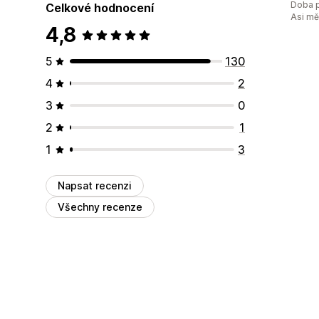
Doba p
Celkové hodnocení
Asi m
4,8
5
130
4
2
3
0
2
1
1
3
Napsat recenzi
Všechny recenze