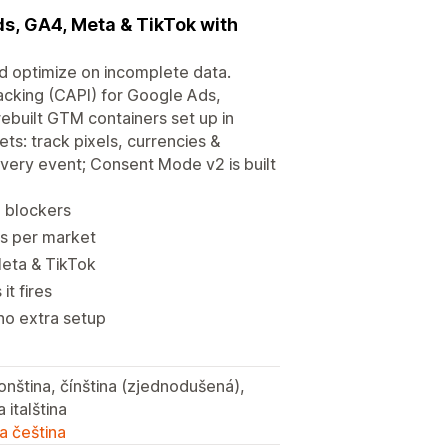
ds, GA4, Meta & TikTok with
d optimize on incomplete data.
acking (CAPI) for Google Ads,
ebuilt GTM containers set up in
ts: track pixels, currencies &
every event; Consent Mode v2 is built
d blockers
es per market
Meta & TikTok
t fires
no extra setup
ponština, čínština (zjednodušená),
 italština
a čeština