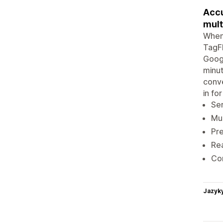
Accu
mult
When 
TagFl
Googl
minut
conve
in fo
Ser
Mul
Pre
Rea
Con
Jazyk