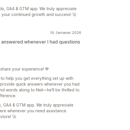
ds, GA4 & GTM app. We truly appreciate
g your continued growth and success! 🚀
16. červenec 2026
d answered whenever I had questions
 share your experience! 💙
 to help you get everything set up with
provide quick answers whenever you had
nd words along to Neil—he'll be thrilled to
fference.
s, GA4 & GTM app. We truly appreciate
here whenever you need assistance.
store! 🚀