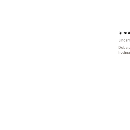
Qute &
Jihoaf
Doba p
hodin