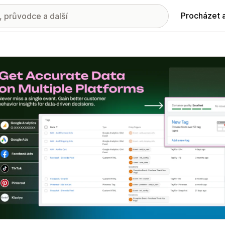
Procházet 
ie propagovaných obrázků