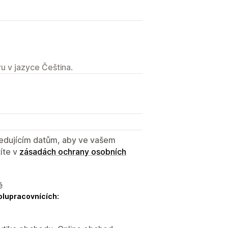
u v jazyce Čeština.
sledujícím datům, aby ve vašem
íte v
zásadách ochrany osobních
ě
olupracovnících: