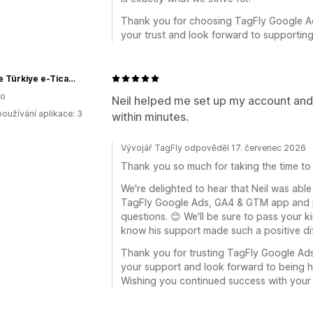
Thank you for choosing TagFly Google A
your trust and look forward to supportin
Rislone Türkiye e-Ticaret Sitesi
ko
Neil helped me set up my account an
oužívání aplikace: 3
within minutes.
Vývojář TagFly odpověděl 17. červenec 2026
Thank you so much for taking the time to
We're delighted to hear that Neil was able
TagFly Google Ads, GA4 & GTM app and 
questions. 😊 We'll be sure to pass your ki
know his support made such a positive di
Thank you for trusting TagFly Google Ad
your support and look forward to being 
Wishing you continued success with your 