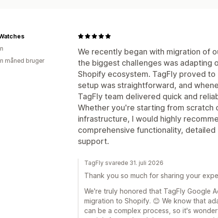
 Watches
en
We recently began with migration of ou
en måned bruger
the biggest challenges was adapting ou
Shopify ecosystem. TagFly proved to be
setup was straightforward, and whene
TagFly team delivered quick and reliab
Whether you're starting from scratch o
infrastructure, I would highly recomme
comprehensive functionality, detaile
support.
TagFly svarede 31. juli 2026
Thank you so much for sharing your expe
We're truly honored that TagFly Google 
migration to Shopify. 😊 We know that adap
can be a complex process, so it's wonderf