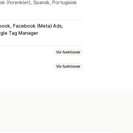
sk (forenklet), Spansk, Portugisisk
book
Facebook (Meta) Ads
gle Tag Manager
Vis funktioner
Vis funktioner
entsporing
Segmentering
Platform
Retargeting
lyse
ROAS
Købssporing
stration
Engagementsparametre
e kontrolpaneler