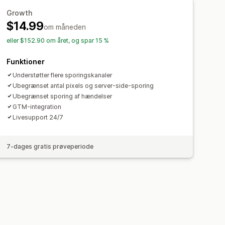
Growth
$14.99
om måneden
eller $152.90 om året, og spar 15 %
Funktioner
Understøtter flere sporingskanaler
Ubegrænset antal pixels og server-side-sporing
Ubegrænset sporing af hændelser
GTM-integration
Livesupport 24/7
7-dages gratis prøveperiode