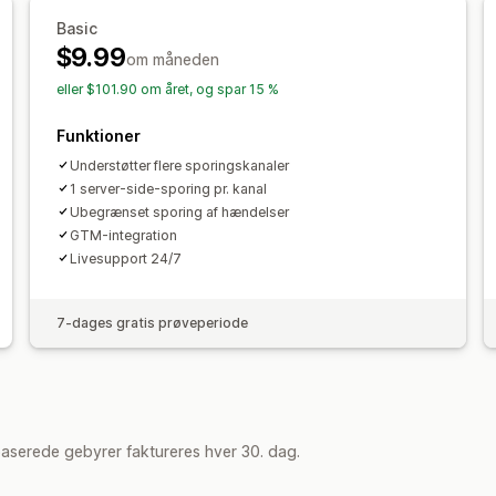
Konverteringssporing
Kontrolpaneler
GDPR-overholdelse
Basic
$9.99
om måneden
eller $101.90 om året, og spar 15 %
Funktioner
Understøtter flere sporingskanaler
1 server-side-sporing pr. kanal
Ubegrænset sporing af hændelser
GTM-integration
Livesupport 24/7
7-dages gratis prøveperiode
aserede gebyrer faktureres hver 30. dag.