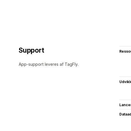
Support
Resso
App-support leveres af TagFly.
Udvikl
Lance
Dataa