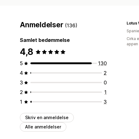
Anmeldelser
Lotus
(136)
Spani
Cirka 
Samlet bedømmelse
appen
4,8
5
130
4
2
3
0
2
1
1
3
Skriv en anmeldelse
Alle anmeldelser