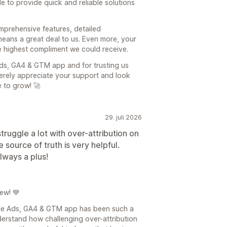
e to provide quick and reliable solutions
mprehensive features, detailed
eans a great deal to us. Even more, your
 highest compliment we could receive.
ds, GA4 & GTM app and for trusting us
erely appreciate your support and look
 to grow! 🚀
29. juli 2026
ruggle a lot with over-attribution on
 source of truth is very helpful.
always a plus!
ew! 💙
gle Ads, GA4 & GTM app has been such a
derstand how challenging over-attribution