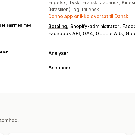
Engelsk, Tysk, Fransk, Japansk, Kinesi
(Brasilien), og Italiensk
Denne app er ikke oversat til Dansk
rer sammen med
Betaling
Shopify-administrator
Face
Facebook API
GA4
Google Ads
Goo
rier
Analyser
Kundeadfærd
Annoncer
Sporing i realtid
Aktivitetssporing
Ev
Målretning
Sidevisninger
Levetidsværdi
Kopimålgrupper
Hændelsesbaseret
Markedsføring og salg
Kampagneadministration
Markedsføringstildeling
Betalingsana
Sociale medier
Website
Pixeladmini
Pixelsporing
ksomhed.
Effektivitetsanalyse
Visualiseringer og rapporter
Sporing af ydeevne
Annonceforbrug
Kontrolpanel med analyser
Tilpassed