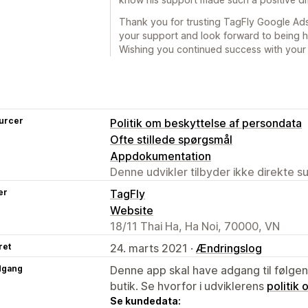
Thank you for trusting TagFly Google Ad
your support and look forward to being 
Wishing you continued success with your 
urcer
Politik om beskyttelse af persondata
Ofte stillede spørgsmål
Appdokumentation
Denne udvikler tilbyder ikke direkte s
er
TagFly
Website
18/11 Thai Ha, Ha Noi, 70000, VN
ret
24. marts 2021 ·
Ændringslog
dgang
Denne app skal have adgang til følgend
butik. Se hvorfor i udviklerens
politik
Se kundedata: