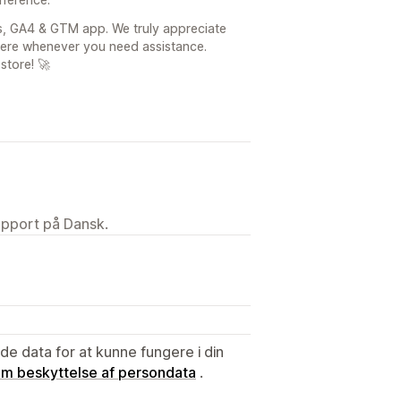
s, GA4 & GTM app. We truly appreciate
here whenever you need assistance.
store! 🚀
upport på Dansk.
e data for at kunne fungere i din
 om beskyttelse af persondata
.