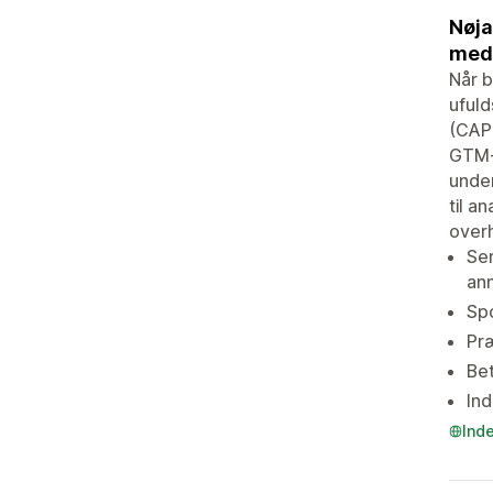
Nøja
med 
Når b
ufuld
(CAPI
GTM-c
under
til a
over
Ser
an
Spo
Pr
Bet
In
Ind