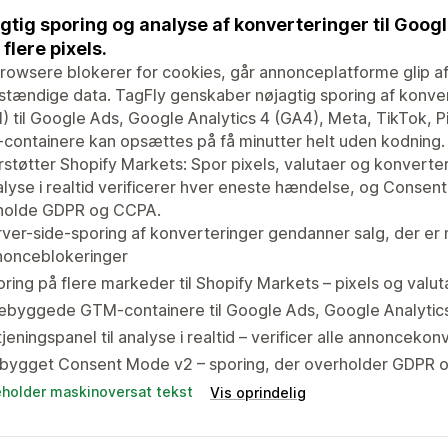
gtig sporing og analyse af konverteringer til Goog
flere pixels.
rowsere blokerer for cookies, går annonceplatforme glip af
stændige data. TagFly genskaber nøjagtig sporing af konve
) til Google Ads, Google Analytics 4 (GA4), Meta, TikTok,
ontainere kan opsættes på få minutter helt uden kodning.
støtter Shopify Markets: Spor pixels, valutaer og konverter
nalyse i realtid verificerer hver eneste hændelse, og Consen
holde GDPR og CCPA.
ver-side-sporing af konverteringer gendanner salg, der er 
nonceblokeringer
ring på flere markeder til Shopify Markets – pixels og valu
æbyggede GTM-containere til Google Ads, Google Analytics
jeningspanel til analyse i realtid – verificer alle annoncekon
dbygget Consent Mode v2 – sporing, der overholder GDPR 
eholder maskinoversat tekst
Vis oprindelig