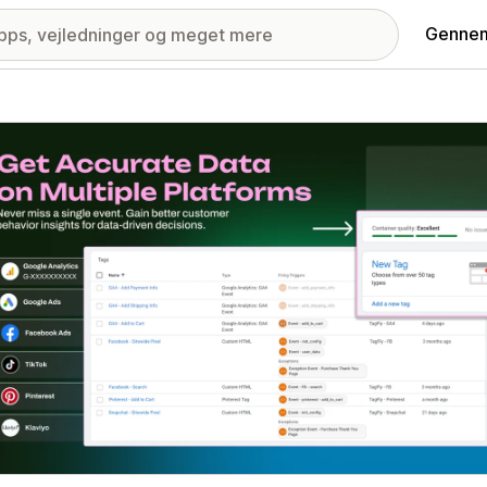
Gennem
ri med udvalgte billeder