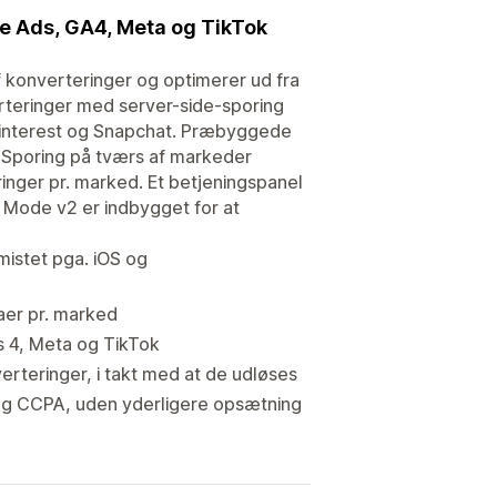
le Ads, GA4, Meta og TikTok
 konverteringer og optimerer ud fra
rteringer med server-side-sporing
 Pinterest og Snapchat. Præbyggede
 Sporing på tværs af markeder
inger pr. marked. Et betjeningspanel
t Mode v2 er indbygget for at
mistet pga. iOS og
taer pr. marked
 4, Meta og TikTok
verteringer, i takt med at de udløses
og CCPA, uden yderligere opsætning