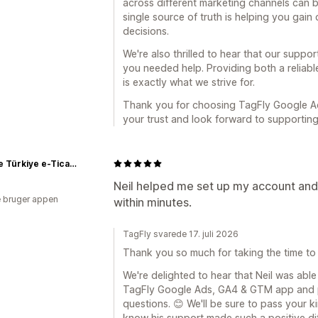
across different marketing channels can b
single source of truth is helping you gain
decisions.
We're also thrilled to hear that our supp
you needed help. Providing both a reliabl
is exactly what we strive for.
Thank you for choosing TagFly Google A
your trust and look forward to supportin
Rislone Türkiye e-Ticaret Sitesi
Neil helped me set up my account an
 bruger appen
within minutes.
TagFly svarede 17. juli 2026
Thank you so much for taking the time to
We're delighted to hear that Neil was able
TagFly Google Ads, GA4 & GTM app and 
questions. 😊 We'll be sure to pass your ki
know his support made such a positive di