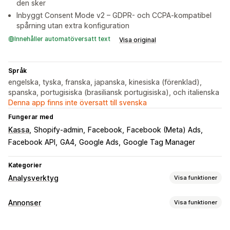
den sker
Inbyggt Consent Mode v2 – GDPR- och CCPA-kompatibel
spårning utan extra konfiguration
Innehåller automatöversatt text
Visa original
Språk
engelska, tyska, franska, japanska, kinesiska (förenklad),
spanska, portugisiska (brasiliansk portugisiska), och italienska
Denna app finns inte översatt till svenska
Fungerar med
Kassa
Shopify-admin
Facebook
Facebook (Meta) Ads
Facebook API
GA4
Google Ads
Google Tag Manager
Kategorier
Analysverktyg
Visa funktioner
Kundbeteende
Annonser
Visa funktioner
Spårning i realtid
Aktivitetsspårning
Händelsespårning
Målinriktning
Segmentering
Sidvisningar
Livstidsvärde (LTV)