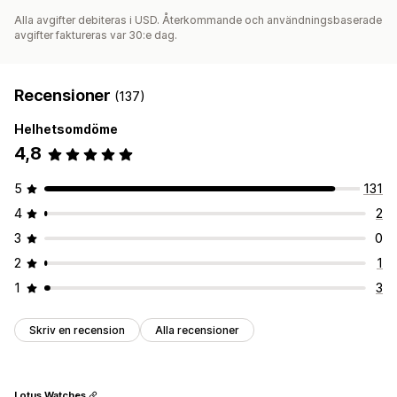
Alla avgifter debiteras i USD. Återkommande och användningsbaserade
avgifter faktureras var 30:e dag.
Recensioner
(137)
Helhetsomdöme
4,8
5
131
4
2
3
0
2
1
1
3
Skriv en recension
Alla recensioner
Lotus Watches