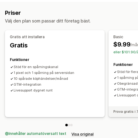
Lookalike-målgrupper
Händelsebaserad
Plattform
Marknadsföring och försäljning
Priser
Återmarknadsföring
Marknadsföringsattribuering
Kassaanalys
ROAS
Välj den plan som passar ditt företag bäst.
Kampanjhantering
Inköpsspårning
Pixelspårning
Sociala medier
Webbplats
Pixelhantering
Gratis att installera
Basic
Diagram och rapporter
$9.99
Gratis
Prestandaanalys
/må
Analyspanel
Anpassade instrumentpaneler
Uppfyller GDPR
eller $101.90/
Spårning av prestanda
Annonskostnad
Funktioner
Mätvärden för engagemang
Konverteringsspårning
Funktioner
Stöd för en spårningskanal
Instrumentpaneler
Stöd för fle
1 pixel och 1 spårning på serversidan
1 spårning p
10 spårade köphändelser/månad
Obegränsad
GTM-integration
GTM-integra
Livesupport dygnet runt
Livesupport 
Prova gratis i
Innehåller automatöversatt text
Visa original