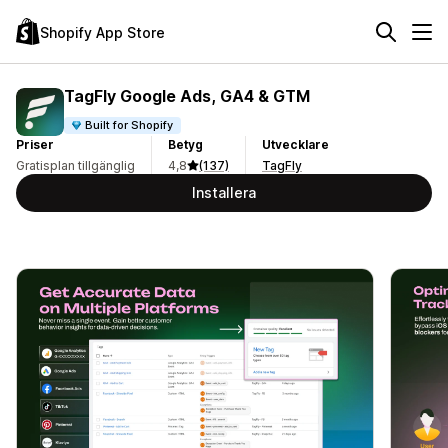
Shopify App Store
TagFly Google Ads, GA4 & GTM
Built for Shopify
Priser
Betyg
Utvecklare
Gratisplan tillgänglig
4,8
(137)
TagFly
Installera