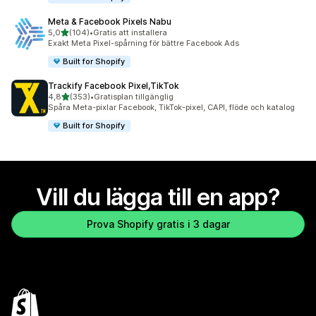
Meta & Facebook Pixels Nabu
av 5 stjärnor
5,0
(104)
•
Gratis att installera
104 recensioner totalt
Exakt Meta Pixel-spårning för bättre Facebook Ads
Built for Shopify
Trackify Facebook Pixel,TikTok
av 5 stjärnor
4,8
(353)
•
Gratisplan tillgänglig
353 recensioner totalt
Spåra Meta-pixlar Facebook, TikTok-pixel, CAPI, flöde och katalog
Built for Shopify
Vill du lägga till en app?
Prova Shopify gratis i 3 dagar