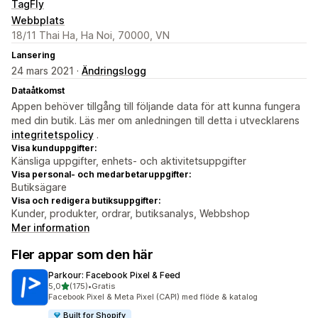
TagFly
Webbplats
18/11 Thai Ha, Ha Noi, 70000, VN
Lansering
24 mars 2021 ·
Ändringslogg
Dataåtkomst
Appen behöver tillgång till följande data för att kunna fungera
med din butik. Läs mer om anledningen till detta i utvecklarens
integritetspolicy
.
Visa kunduppgifter:
Känsliga uppgifter, enhets- och aktivitetsuppgifter
Visa personal- och medarbetaruppgifter:
Butiksägare
Visa och redigera butiksuppgifter:
Kunder, produkter, ordrar, butiksanalys, Webbshop
Mer information
Fler appar som den här
Parkour: Facebook Pixel & Feed
av 5 stjärnor
5,0
(175)
•
Gratis
175 recensioner totalt
Facebook Pixel & Meta Pixel (CAPI) med flöde & katalog
Built for Shopify