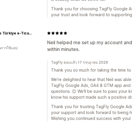
Thank you for choosing TagFly Google A
your trust and look forward to supportin
Rislone Türkiye e-Ticaret Sitesi
Neil helped me set up my account an
ในการใช้แอป
within minutes.
TagFly ตอบแล้ว 17 กรกฎาคม 2026
Thank you so much for taking the time to
We're delighted to hear that Neil was able
TagFly Google Ads, GA4 & GTM app and 
questions. 😊 We'll be sure to pass your ki
know his support made such a positive di
Thank you for trusting TagFly Google Ad
your support and look forward to being 
Wishing you continued success with your 