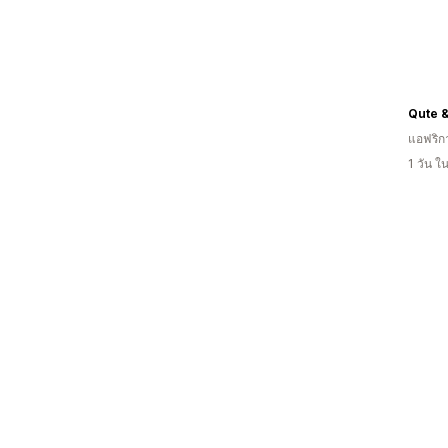
Qute &
แอฟริก
1 วัน 