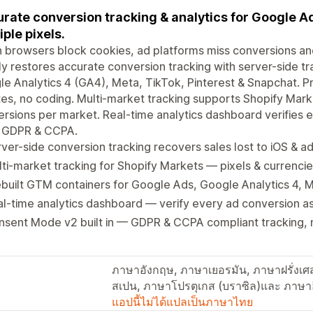
rate conversion tracking & analytics for Google A
iple pixels.
browsers block cookies, ad platforms miss conversions an
y restores accurate conversion tracking with server-side tr
e Analytics 4 (GA4), Meta, TikTok, Pinterest & Snapchat. Pr
es, no coding. Multi-market tracking supports Shopify Marke
rsions per market. Real-time analytics dashboard verifies 
r GDPR & CCPA.
ver-side conversion tracking recovers sales lost to iOS & a
ti-market tracking for Shopify Markets — pixels & currenci
built GTM containers for Google Ads, Google Analytics 4, 
l-time analytics dashboard — verify every ad conversion as i
sent Mode v2 built in — GDPR & CCPA compliant tracking, 
ภาษาอังกฤษ, ภาษาเยอรมัน, ภาษาฝรั่งเศส,
สเปน, ภาษาโปรตุเกส (บราซิล)และ ภาษาอ
แอปนี้ไม่ได้แปลเป็นภาษาไทย