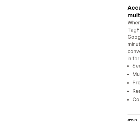
Accu
mult
When 
TagFl
Googl
minut
conve
in fo
Ser
Mul
Pre
Rea
Con
ภาษา