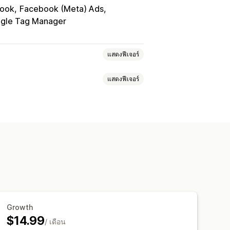
ook
Facebook (Meta) Ads
gle Tag Manager
แสดงฟีเจอร์
แสดงฟีเจอร์
กรรม
การติดตามเหตุการณ์
ตลอดอายุการใช้งาน (LTV)
แพลตฟอร์ม
การกำหนดเป้าหมายซ้ำ
ราะห์การชำระเงิน
ROAS
นโฆษณา
เมตริกการมีส่วนร่วม
นดเอง
การปฏิบัติตาม GDPR
Growth
$14.99
/ เดือน