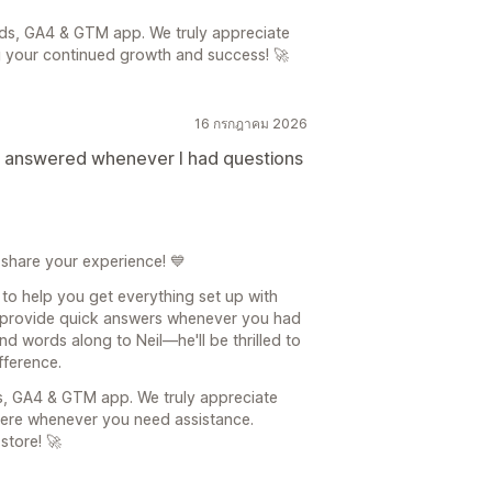
ds, GA4 & GTM app. We truly appreciate
g your continued growth and success! 🚀
16 กรกฎาคม 2026
d answered whenever I had questions
 share your experience! 💙
 to help you get everything set up with
provide quick answers whenever you had
nd words along to Neil—he'll be thrilled to
fference.
s, GA4 & GTM app. We truly appreciate
here whenever you need assistance.
store! 🚀