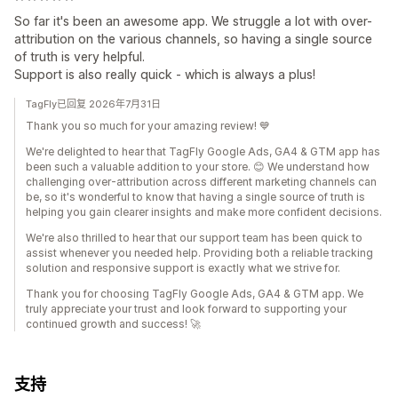
So far it's been an awesome app. We struggle a lot with over-
attribution on the various channels, so having a single source
of truth is very helpful.
Support is also really quick - which is always a plus!
TagFly已回复 2026年7月31日
Thank you so much for your amazing review! 💙
We're delighted to hear that TagFly Google Ads, GA4 & GTM app has
been such a valuable addition to your store. 😊 We understand how
challenging over-attribution across different marketing channels can
be, so it's wonderful to know that having a single source of truth is
helping you gain clearer insights and make more confident decisions.
We're also thrilled to hear that our support team has been quick to
assist whenever you needed help. Providing both a reliable tracking
solution and responsive support is exactly what we strive for.
Thank you for choosing TagFly Google Ads, GA4 & GTM app. We
truly appreciate your trust and look forward to supporting your
continued growth and success! 🚀
支持