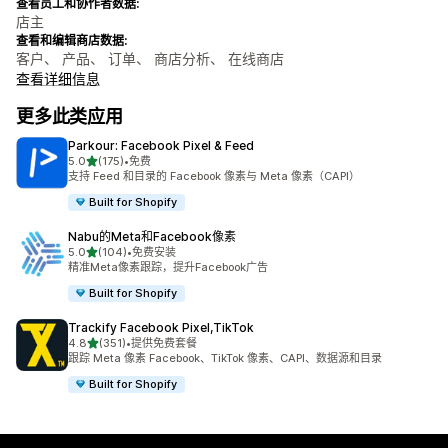
查看员工和协作者数据:
店主
查看和编辑商店数据:
客户、 产品、 订单、 商店分析、 在线商店
查看详细信息
更多此类应用
Parkour: Facebook Pixel & Feed
星（满分 5 星）
5.0
(175)
•
免费
总共 175 条评论
支持 Feed 和目录的 Facebook 像素与 Meta 像素（CAPI）
Built for Shopify
Nabu的Meta和Facebook像素
星（满分 5 星）
5.0
(104)
•
免费安装
总共 104 条评论
精准Meta像素跟踪，提升Facebook广告
Built for Shopify
Trackify Facebook Pixel,TikTok
星（满分 5 星）
4.8
(351)
•
提供免费套餐
总共 351 条评论
跟踪 Meta 像素 Facebook、TikTok 像素、CAPI、数据源和目录
Built for Shopify