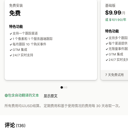
绩效分析
免费安装
基础版
分析控制面板
自定义控制面板
GDPR 合规
$9.99
免费
绩效跟踪
广告支出
互动指标
转化跟踪
控制面板
/月
或 $101.90/
特色功能
特色功能
支持一个跟踪渠道
支持多个跟踪
1 个像素和 1 个服务器端跟踪
每个渠道提供 
每月跟踪 10 个购买事件
无限量事件跟
GTM 集成
GTM 集成
24/7 实时支持
24/7 实时支
7 天免费试用
包含自动翻译的文本
显示原文
所有费用均以USD结算。 定期费用和基于使用情况的费用每 30 天收取一次。
评论
(136)