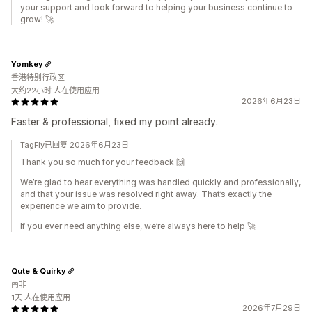
your support and look forward to helping your business continue to
grow! 🚀
Yomkey
香港特别行政区
大约22小时 人在使用应用
2026年6月23日
Faster & professional, fixed my point already.
TagFly已回复 2026年6月23日
Thank you so much for your feedback 🙌
We’re glad to hear everything was handled quickly and professionally,
and that your issue was resolved right away. That’s exactly the
experience we aim to provide.
If you ever need anything else, we’re always here to help 🚀
Qute & Quirky
南非
1天 人在使用应用
2026年7月29日