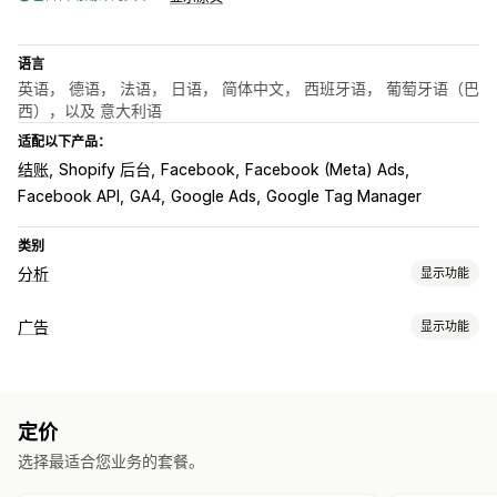
语言
英语， 德语， 法语， 日语， 简体中文， 西班牙语， 葡萄牙语（巴
西），以及 意大利语
适配以下产品：
结账
Shopify 后台
Facebook
Facebook (Meta) Ads
Facebook API
GA4
Google Ads
Google Tag Manager
类别
分析
显示功能
客户行为
广告
显示功能
实时跟踪
活动跟踪
事件跟踪
细分
页面浏览量
定向
生命周期价值 (LTV)
类似受众
基于活动
平台
再营销
营销和销售
定价
宣传活动管理
营销归因
结账分析
ROAS
购买跟踪
像素跟踪
选择最适合您业务的套餐。
社交媒体
网站
像素管理
视觉和报告