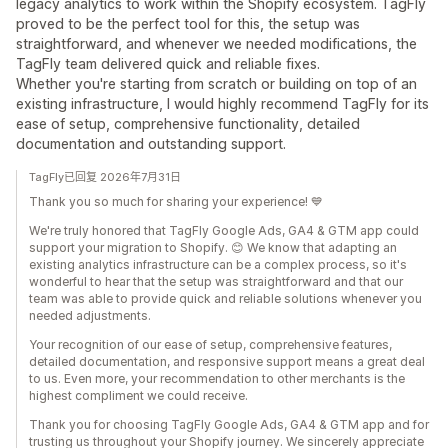
legacy analytics to work within the Shopify ecosystem. TagFly
proved to be the perfect tool for this, the setup was
straightforward, and whenever we needed modifications, the
TagFly team delivered quick and reliable fixes.
Whether you're starting from scratch or building on top of an
existing infrastructure, I would highly recommend TagFly for its
ease of setup, comprehensive functionality, detailed
documentation and outstanding support.
TagFly已回复 2026年7月31日
Thank you so much for sharing your experience! 💙
We're truly honored that TagFly Google Ads, GA4 & GTM app could
support your migration to Shopify. 😊 We know that adapting an
existing analytics infrastructure can be a complex process, so it's
wonderful to hear that the setup was straightforward and that our
team was able to provide quick and reliable solutions whenever you
needed adjustments.
Your recognition of our ease of setup, comprehensive features,
detailed documentation, and responsive support means a great deal
to us. Even more, your recommendation to other merchants is the
highest compliment we could receive.
Thank you for choosing TagFly Google Ads, GA4 & GTM app and for
trusting us throughout your Shopify journey. We sincerely appreciate