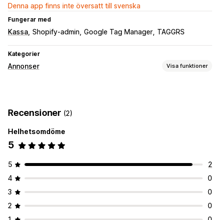
Denna app finns inte översatt till svenska
Fungerar med
Kassa
Shopify-admin
Google Tag Manager
TAGGRS
Kategorier
Annonser
Visa funktioner
Målinriktning
Återmarknadsföring
Recensioner
(2)
Kampanjhantering
Helhetsomdöme
Webbplats
5
Prestandaanalys
Konverteringsspårning
5
2
4
0
3
0
2
0
1
0