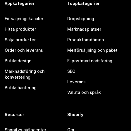
Appkategorier
Toppkategorier
Försäljningskanaler
Dropshipping
Hitta produkter
Marknadsplatser
Sälja produkter
Produktomdömen
Order och leverans
Merförsäljning och paket
Butiksdesign
E-postmarknadsföring
Marknadsföring och
SEO
konvertering
Leverans
Butikshantering
Valuta och språk
Resurser
Shopify
Shopifys hjälpcenter
Om