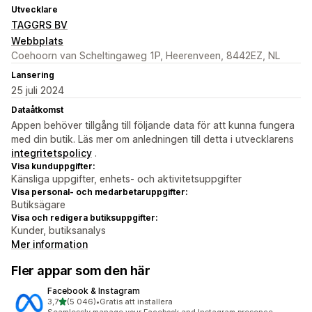
Utvecklare
TAGGRS BV
Webbplats
Coehoorn van Scheltingaweg 1P, Heerenveen, 8442EZ, NL
Lansering
25 juli 2024
Dataåtkomst
Appen behöver tillgång till följande data för att kunna fungera
med din butik. Läs mer om anledningen till detta i utvecklarens
integritetspolicy
.
Visa kunduppgifter:
Känsliga uppgifter, enhets- och aktivitetsuppgifter
Visa personal- och medarbetaruppgifter:
Butiksägare
Visa och redigera butiksuppgifter:
Kunder, butiksanalys
Mer information
Fler appar som den här
Facebook & Instagram
av 5 stjärnor
3,7
(5 046)
•
Gratis att installera
5046 recensioner totalt