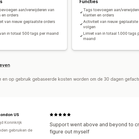
es
Functies
oevoegen aan/verwijderen van
Tags toevoegen aan/verwijder
n en orders
klanten en orders
teit van nieuw geplaatste orders
Activiteit van nieuw geplaatste
volgen
 van in totaal 500 tags per maand
Limiet van in totaal 1.000 tags 
maand
geven
de en op gebruik gebaseerde kosten worden om de 30 dagen gefact
London US
gd Koninkrijk
Support went above and beyond to crea
den gebruiken de
figure out myself