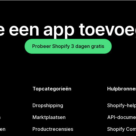
je een app toevo
Probeer Shopify 3 dagen gratis
Topcategorieën
Hulpbronne
Dropshipping
Shopify-hel
n
Marktplaatsen
API-docume
pen
Productrecensies
Shopify Co