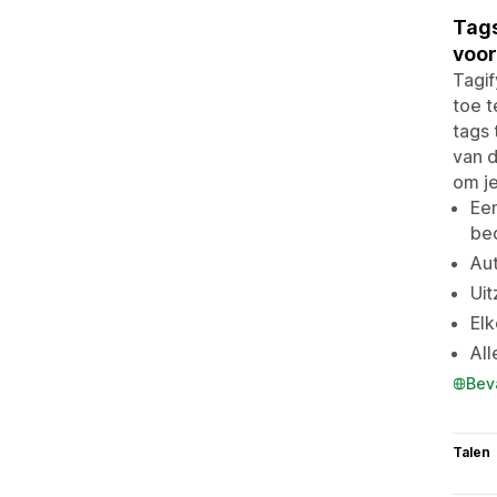
Tags
voor
Tagi
toe t
tags 
van d
om je
Een
bed
Aut
Uit
Elk
All
Bev
Talen