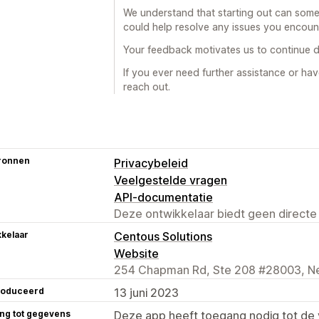
We understand that starting out can some
could help resolve any issues you encoun
Your feedback motivates us to continue de
If you ever need further assistance or hav
reach out.
ronnen
Privacybeleid
Veelgestelde vragen
API-documentatie
Deze ontwikkelaar biedt geen directe
kelaar
Centous Solutions
Website
254 Chapman Rd, Ste 208 #28003, Ne
roduceerd
13 juni 2023
ng tot gegevens
Deze app heeft toegang nodig tot d