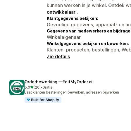
kunnen werken in je winkel. Ontdek w
ontwikkelaar
.
Klantgegevens bekijken:
Gevoelige gegevens, apparaat- en ac
Gegevens van medewerkers en bijdrager
Winkeleigenaar
Winkelgegevens bekijken en bewerken:
Klanten, producten, bestellingen, We
Zie details
Orderbewerking —EditMyOrder.ai
van 5 sterren
5,0
(20)
•
Gratis
20 recensies in totaal
Laat klanten bestellingen bewerken, adressen bijwerken
Built for Shopify