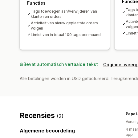
Functi
Functies
Tags t
Tags toevoegen aan/verwijderen van
klante
klanten en orders
Activi
Activiteit van nieuw geplaatste orders
volgen
volgen
Limiet
Limiet van in totaal 100 tags per maand
Bevat automatisch vertaalde tekst
Origineel weer
Alle betalingen worden in USD gefactureerd. Terugkeren
Recensies
Pepa 
(2)
Vereni
4 maan
Algemene beoordeling
app