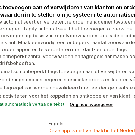
 toevoegen aan of verwijderen van klanten en orde
waarden in te stellen om je systeem te automatise
fy automatiseert en verbetert je ordermanagementsysteem.
e voegen: Tagify automatiseert het toevoegen of verwijdere
toevoegen op basis van regelvoorwaarden, zoals de product
e klant. Maak eenvoudig een onbeperkt aantal voorwaarden 
 orderrapporten te verbeteren met klant- en ordertags.
 onbeperkt aantal voorwaarden en tagregels aanmaken op b
rijfsbehoeften.
omatisch onbeperkt tags toevoegen aan of verwijderen van
zonderingsfuncties negeren specifieke orders en klanten vóó
e tagregel kan worden gevalideerd met eerder geplaatste 
e activiteiten voor het koppelen en ontkoppelen van klant-
at automatisch vertaalde tekst
Origineel weergeven
Engels
Deze app is niet vertaald in het Neder