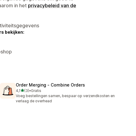
aarom in het
privacybeleid van de
tiviteitsgegevens
s bekijken:
bshop
Order Merging ‑ Combine Orders
van 5 sterren
4,1
(3)
•
Gratis
3 recensies in totaal
Voeg bestellingen samen, bespaar op verzendkosten en
verlaag de overhead