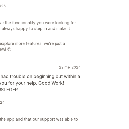
2026
e the functionality you were looking for.
e always happy to step in and make it
explore more features, we’re just a
ew! 😊
22 mei 2024
had trouble on beginning but within a
you for your help. Good Work!
AUSLEGER
024
g the app and that our support was able to