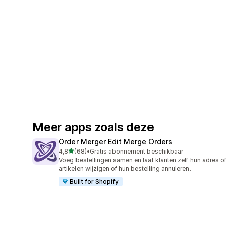
Meer apps zoals deze
Order Merger Edit Merge Orders
van 5 sterren
4,8
(68)
•
Gratis abonnement beschikbaar
68 recensies in totaal
Voeg bestellingen samen en laat klanten zelf hun adres of
artikelen wijzigen of hun bestelling annuleren.
Built for Shopify