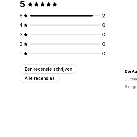
5
5
2
4
0
3
0
2
0
1
0
Een recensie schrijven
DerAu
Alle recensies
Duitsl
8 dage