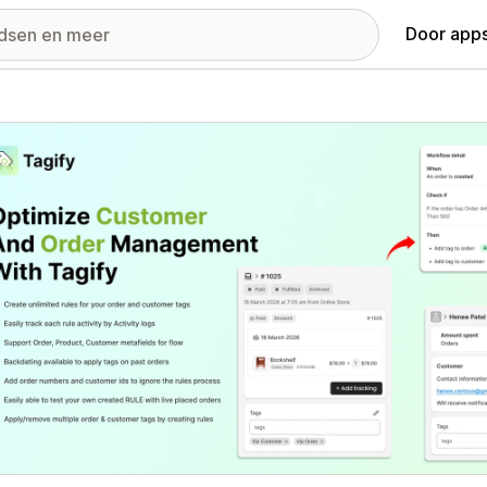
Door apps
ij met uitgelichte afbeeldingen