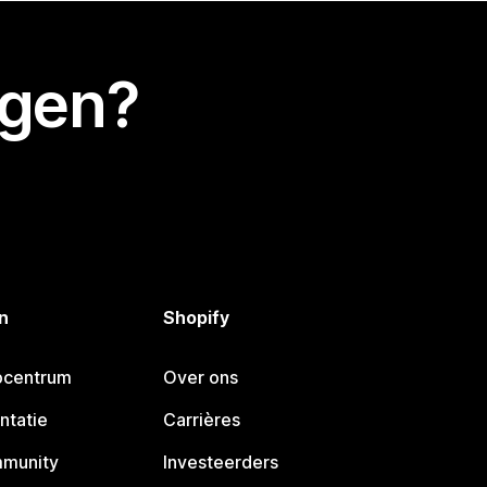
egen?
n
Shopify
pcentrum
Over ons
ntatie
Carrières
mmunity
Investeerders