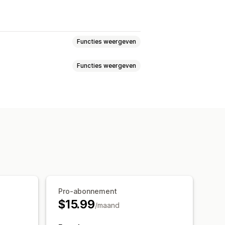
Functies weergeven
Functies weergeven
eling van bestellingen
seerd
e workflows
Bulkbewerking
riggers
lytics
e
Aangepaste workflows
Pro-abonnement
$15.99
/maand