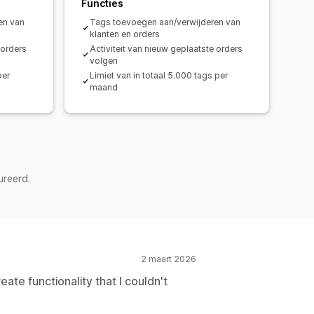
Functies
en van
Tags toevoegen aan/verwijderen van
klanten en orders
 orders
Activiteit van nieuw geplaatste orders
volgen
per
Limiet van in totaal 5.000 tags per
maand
ureerd.
2 maart 2026
te functionality that I couldn't