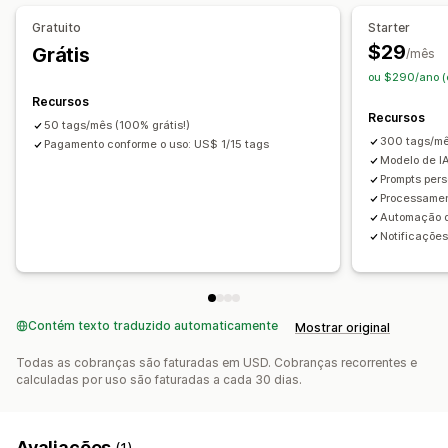
Pontuação de SEO
Auditorias
Análises
Gratuito
Starter
$29
Grátis
/mês
ou $290/ano (
Recursos
Recursos
50 tags/mês (100% grátis!)
300 tags/mê
Pagamento conforme o uso: US$ 1/15 tags
Modelo de I
Prompts pers
Processame
Automação d
Notificações
Contém texto traduzido automaticamente
Mostrar original
Todas as cobranças são faturadas em USD. Cobranças recorrentes e
calculadas por uso são faturadas a cada 30 dias.
Avaliações