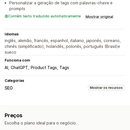
Personalizar a geração de tags com palavras-chave e
prompts
Contém texto traduzido automaticamente
Mostrar original
Idiomas
inglês, alemão, francês, espanhol, italiano, japonês, coreano,
chinês (simplificado), holandês, polonês, português (Brasil)e
sueco
Funciona com
AI
ChatGPT
Product Tags
Tags
Categorias
SEO
Mostrar os recursos
Ferramentas de SEO
Metatags
Edição em massa
Geração por IA
Preços
Otimização de metadados
Automações
Escolha o plano ideal para o negócio.
Monitoramento de desempenho