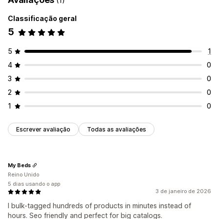
(1)
Classificação geral
5
5
1
4
0
3
0
2
0
1
0
Escrever avaliação
Todas as avaliações
My Beds
Reino Unido
5 dias usando o app
3 de janeiro de 2026
I bulk-tagged hundreds of products in minutes instead of
hours. Seo friendly and perfect for big catalogs.