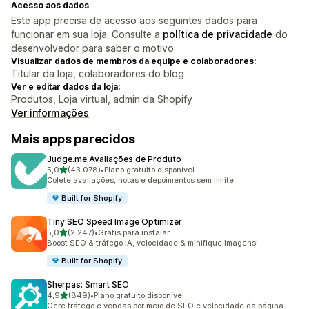
Acesso aos dados
Este app precisa de acesso aos seguintes dados para
funcionar em sua loja. Consulte a
política de privacidade
do
desenvolvedor para saber o motivo.
Visualizar dados de membros da equipe e colaboradores:
Titular da loja, colaboradores do blog
Ver e editar dados da loja:
Produtos, Loja virtual, admin da Shopify
Ver informações
Mais apps parecidos
Judge.me Avaliações de Produto
de 5 estrelas
5,0
(43.078)
•
Plano gratuito disponível
43078 avaliações ao todo
Colete avaliações, notas e depoimentos sem limite
Built for Shopify
Tiny SEO Speed Image Optimizer
de 5 estrelas
5,0
(2.247)
•
Grátis para instalar
2247 avaliações ao todo
Boost SEO & tráfego IA, velocidade & minifique imagens!
Built for Shopify
Sherpas: Smart SEO
de 5 estrelas
4,9
(849)
•
Plano gratuito disponível
849 avaliações ao todo
Gere tráfego e vendas por meio de SEO e velocidade da página.