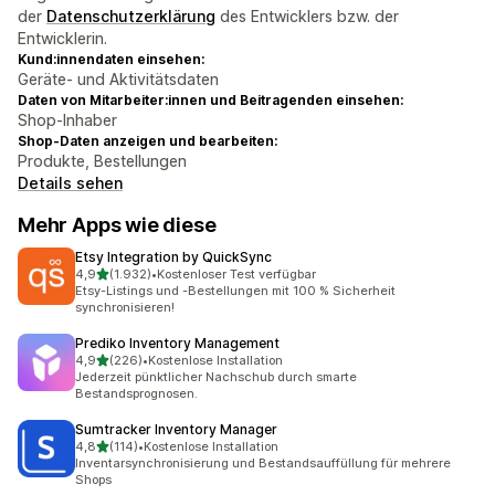
der
Datenschutzerklärung
des Entwicklers bzw. der
Entwicklerin.
Kund:innendaten einsehen:
Geräte- und Aktivitätsdaten
Daten von Mitarbeiter:innen und Beitragenden einsehen:
Shop-Inhaber
Shop-Daten anzeigen und bearbeiten:
Produkte, Bestellungen
Details sehen
Mehr Apps wie diese
Etsy Integration by QuickSync
von 5 Sternen
4,9
(1.932)
•
Kostenloser Test verfügbar
1932 Rezensionen insgesamt
Etsy-Listings und -Bestellungen mit 100 % Sicherheit
synchronisieren!
Prediko Inventory Management
von 5 Sternen
4,9
(226)
•
Kostenlose Installation
226 Rezensionen insgesamt
Jederzeit pünktlicher Nachschub durch smarte
Bestandsprognosen.
Sumtracker Inventory Manager
von 5 Sternen
4,8
(114)
•
Kostenlose Installation
114 Rezensionen insgesamt
Inventarsynchronisierung und Bestandsauffüllung für mehrere
Shops