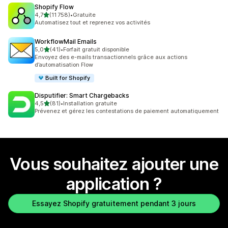
Shopify Flow
étoile(s) sur 5
4,7
(11 758)
•
Gratuite
11758 avis au total
Automatisez tout et reprenez vos activités
WorkflowMail Emails
étoile(s) sur 5
5,0
(41)
•
Forfait gratuit disponible
41 avis au total
Envoyez des e-mails transactionnels grâce aux actions
d’automatisation Flow
Built for Shopify
Disputifier: Smart Chargebacks
étoile(s) sur 5
4,5
(81)
•
Installation gratuite
81 avis au total
Prévenez et gérez les contestations de paiement automatiquement
Vous souhaitez ajouter une
application ?
Essayez Shopify gratuitement pendant 3 jours