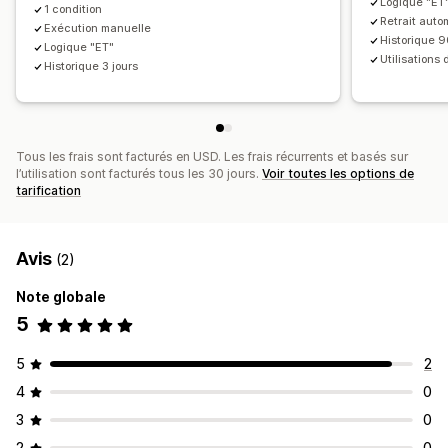
Logique "ET
1 condition
Retrait auto
Exécution manuelle
Historique 9
Logique "ET"
Utilisations
Historique 3 jours
Tous les frais sont facturés en USD. Les frais récurrents et basés sur
l’utilisation sont facturés tous les 30 jours.
Voir toutes les options de
tarification
Avis
(2)
Note globale
5
5
2
4
0
3
0
2
0