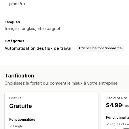
plan Pro
Langues
français, anglais, et espagnol
Catégories
Automatisation des flux de travail
Afficher les fonctionnalités
Automatisation des tâches
Balises pour les produits
Tarification
Personnalisation
Choisissez le forfait qui convient le mieux à votre entreprise.
Déclencheurs personnalisés
Synchronisation automatique des données
Gratuit
TagPilot Pro
Tâches programmées
$4.99
Gratuite
/ mo
Fonctionnalit
Fonctionnalités
Règles et con
1 règle