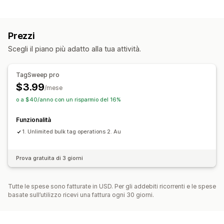
Risorse modificabili
Tag
Prezzi
Azioni
Scegli il piano più adatto alla tua attività.
Importazione ed esportazione di CSV
Rollback
Modifica in blocco
TagSweep pro
$3.99
/mese
o a $40/anno con un risparmio del 16%
Funzionalità
1. Unlimited bulk tag operations 2. Au
Prova gratuita di 3 giorni
Tutte le spese sono fatturate in USD. Per gli addebiti ricorrenti e le spese
basate sull’utilizzo ricevi una fattura ogni 30 giorni.