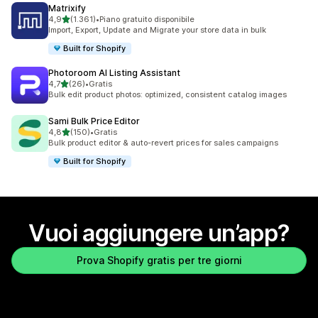
Matrixify
stelle su 5
4,9
(1.361)
•
Piano gratuito disponibile
1361 recensioni totali
Import, Export, Update and Migrate your store data in bulk
Built for Shopify
Photoroom AI Listing Assistant
stelle su 5
4,7
(26)
•
Gratis
26 recensioni totali
Bulk edit product photos: optimized, consistent catalog images
Sami Bulk Price Editor
stelle su 5
4,8
(150)
•
Gratis
150 recensioni totali
Bulk product editor & auto-revert prices for sales campaigns
Built for Shopify
Vuoi aggiungere un’app?
Prova Shopify gratis per tre giorni