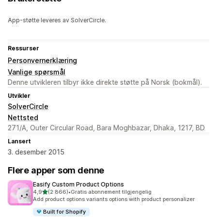
App-støtte leveres av SolverCircle.
Ressurser
Personvernerklæring
Vanlige spørsmål
Denne utvikleren tilbyr ikke direkte støtte på Norsk (bokmål).
Utvikler
SolverCircle
Nettsted
271/A, Outer Circular Road, Bara Moghbazar, Dhaka, 1217, BD
Lansert
3. desember 2015
Flere apper som denne
Easify Custom Product Options
av 5 stjerner
4,9
(2 866)
•
Gratis abonnement tilgjengelig
Totalt 2866 omtaler
Add product options variants options with product personalizer
Built for Shopify