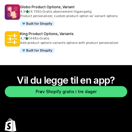
Globo Product Options, Variant
av 5 stjerner
4,9
(4 736)
•
Gratis abonnement tilgjengelig
Totalt 4736 omtaler
Product personalizer, custom product option w/ variant options
Built for Shopify
King Product Options, Variants
av 5 stjerner
4,7
(448)
•
Gratis
Totalt 448 omtaler
Add product options variants options with product personalizer
Built for Shopify
Vil du legge til en app?
Prøv Shopify gratis i tre dager