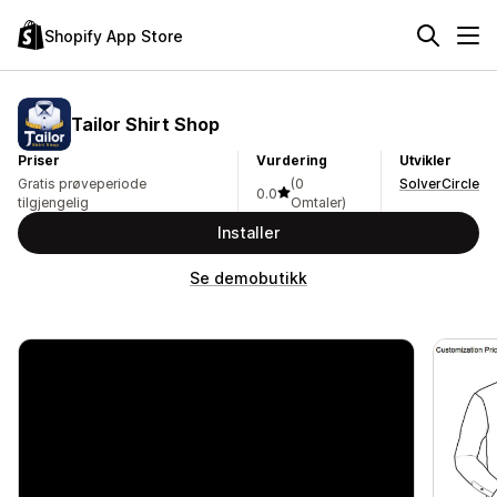
Shopify App Store
Tailor Shirt Shop
Priser
Vurdering
Utvikler
Gratis prøveperiode
(0
SolverCircle
0.0
tilgjengelig
Omtaler)
Installer
Se demobutikk