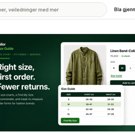
Bla gjen
ri med fremhevede bilder