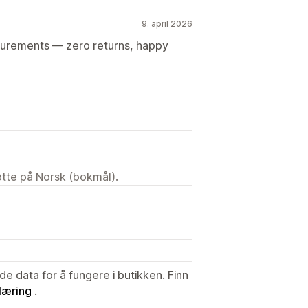
9. april 2026
surements — zero returns, happy
tøtte på Norsk (bokmål).
de data for å fungere i butikken. Finn
læring
.