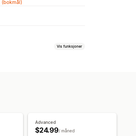
k (bokmål)
Vis funksjoner
ner
Tilpasset tekst
Tilpasset HTML
ting
Dynamisk prissetting
Advanced
ghet
«På lager»-visning
$24.99
/ måned