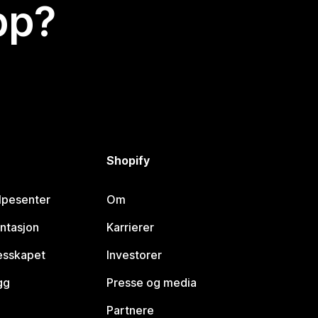
app?
Shopify
lpesenter
Om
ntasjon
Karrierer
lesskapet
Investorer
gg
Presse og media
Partnere