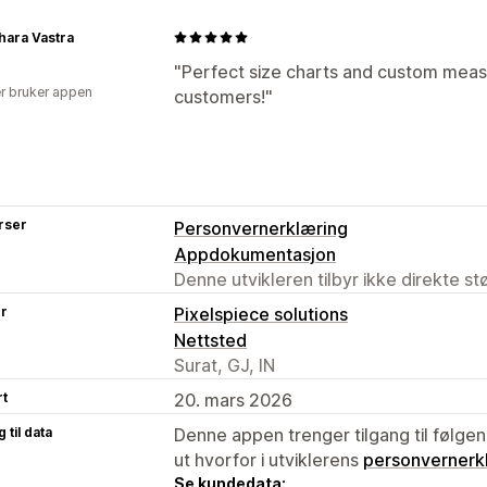
hara Vastra
"Perfect size charts and custom mea
r bruker appen
customers!"
rser
Personvernerklæring
Appdokumentasjon
Denne utvikleren tilbyr ikke direkte s
er
Pixelspiece solutions
Nettsted
Surat, GJ, IN
rt
20. mars 2026
 til data
Denne appen trenger tilgang til følgen
ut hvorfor i utviklerens
personvernerk
Se kundedata: