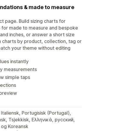
endations & made to measure
t page. Build sizing charts for
ts for made to measure and bespoke
nd inches, or answer a short size
 charts by product, collection, tag or
match your theme without editing
lues instantly
ody measurements
w simple taps
lections
 preview
taliensk, Portugisisk (Portugal),
nsk, Tsjekkisk, Ελληνικά, русский,
, og Koreansk