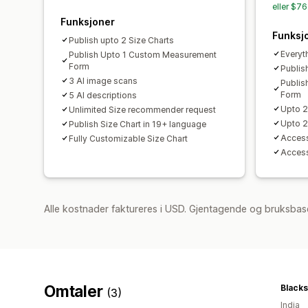
eller $7
Funksjoner
Funksj
Publish upto 2 Size Charts
Everyth
Publish Upto 1 Custom Measurement
Form
Publis
3 AI image scans
Publis
Form
5 AI descriptions
Upto 2
Unlimited Size recommender request
Upto 2
Publish Size Chart in 19+ language
Acces
Fully Customizable Size Chart
Acces
Alle kostnader faktureres i USD. Gjentagende og bruksbase
Omtaler
Blacks
(3)
India