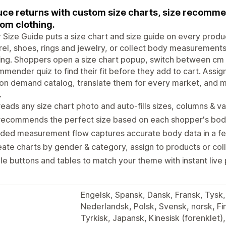
ce returns with custom size charts, size recomm
om clothing.
r Size Guide puts a size chart and size guide on every produc
el, shoes, rings and jewelry, or collect body measuremen
ing. Shoppers open a size chart popup, switch between cm a
mender quiz to find their fit before they add to cart. Assign
 on demand catalog, translate them for every market, and 
.
reads any size chart photo and auto-fills sizes, columns & va
 recommends the perfect size based on each shopper's b
ded measurement flow captures accurate body data in a fe
ate charts by gender & category, assign to products or col
le buttons and tables to match your theme with instant live
Engelsk, Spansk, Dansk, Fransk, Tysk, I
Nederlandsk, Polsk, Svensk, norsk, Fi
Tyrkisk, Japansk, Kinesisk (forenklet)