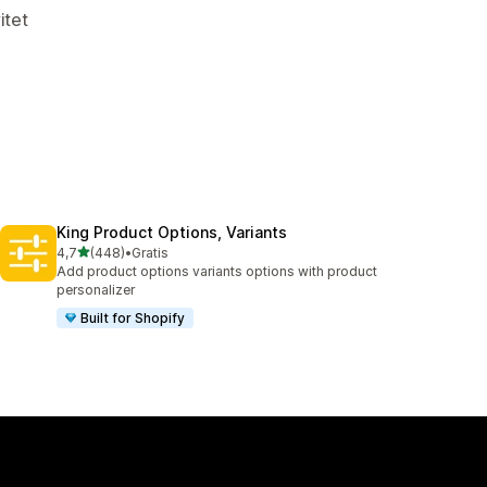
itet
King Product Options, Variants
av 5 stjerner
4,7
(448)
•
Gratis
Totalt 448 omtaler
Add product options variants options with product
personalizer
Built for Shopify