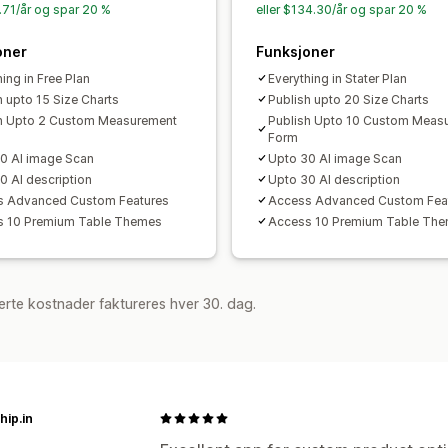
6.71/år og spar 20 %
eller $134.30/år og spar 20 %
oner
Funksjoner
ing in Free Plan
Everything in Stater Plan
h upto 15 Size Charts
Publish upto 20 Size Charts
h Upto 2 Custom Measurement
Publish Upto 10 Custom Meas
Form
0 AI image Scan
Upto 30 AI image Scan
0 AI description
Upto 30 AI description
s Advanced Custom Features
Access Advanced Custom Fea
s 10 Premium Table Themes
Access 10 Premium Table Th
rte kostnader faktureres hver 30. dag.
hip.in