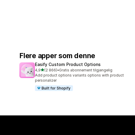
Flere apper som denne
Easify Custom Product Options
av 5 stjerner
4,9
(2 866)
•
Gratis abonnement tilgjengelig
Totalt 2866 omtaler
Add product options variants options with product
personalizer
Built for Shopify