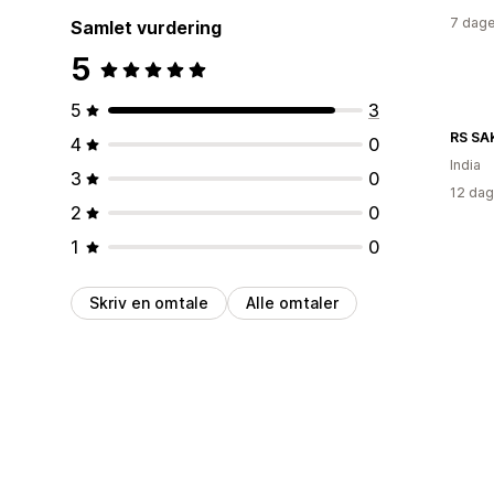
7 dage
Samlet vurdering
5
5
3
RS SA
4
0
India
3
0
12 dag
2
0
1
0
Skriv en omtale
Alle omtaler