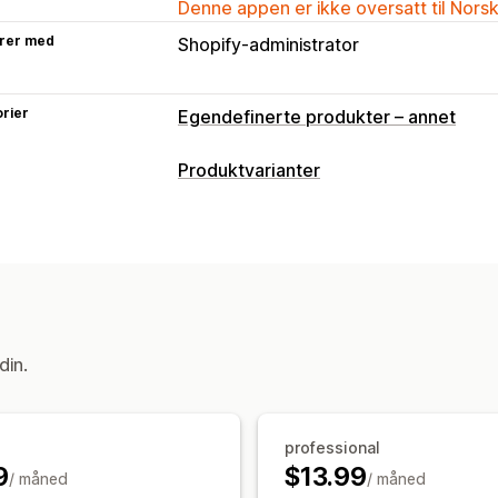
Denne appen er ikke oversatt til Nors
rer med
Shopify-administrator
rier
Egendefinerte produkter – annet
Produktvarianter
Tilpasning
Fargekart
Betinget logikk
Dimensjo
Størrelseskart
Oversettelse
Priser
Betinget prissetting
Tilpasset prisset
din.
Rabattalternativer
Premium-påslag
Lagerbeholdning
professional
SKU-administrasjon
Lagertilgjengeli
9
$13.99
/ måned
/ måned