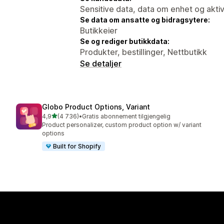
Sensitive data, data om enhet og aktiv
Se data om ansatte og bidragsytere:
Butikkeier
Se og rediger butikkdata:
Produkter, bestillinger, Nettbutikk
Se detaljer
Globo Product Options, Variant
av 5 stjerner
4,9
(4 736)
•
Gratis abonnement tilgjengelig
Totalt 4736 omtaler
Product personalizer, custom product option w/ variant
options
Built for Shopify