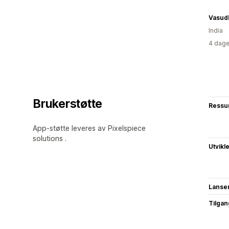
Vasud
India
4 dage
Brukerstøtte
Ressu
App-støtte leveres av Pixelspiece
solutions .
Utvikl
Lanse
Tilgang