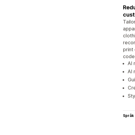
Redu
cust
Tailo
appar
cloth
recom
print
code
AI 
AI
Gui
Cre
Sty
Språk