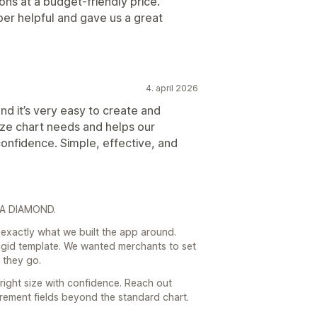
ns at a budget-friendly price.
er helpful and gave us a great
4. april 2026
nd it’s very easy to create and
ize chart needs and helps our
confidence. Simple, effective, and
IYA DIAMOND.
 exactly what we built the app around.
rigid template. We wanted merchants to set
 they go.
 right size with confidence. Reach out
ement fields beyond the standard chart.