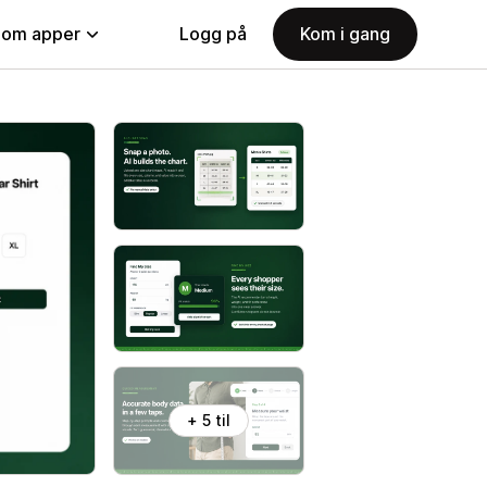
nom apper
Logg på
Kom i gang
+ 5 til