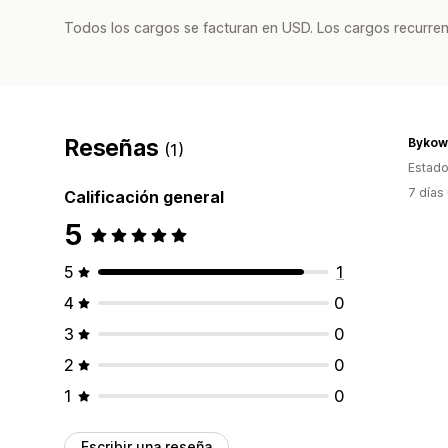
Todos los cargos se facturan en USD. Los cargos recurren
Reseñas
Bykows
(1)
Estado
7 días
Calificación general
5
5
1
4
0
3
0
2
0
1
0
Escribir una reseña