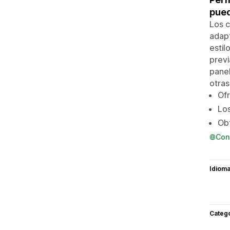
pued
Los c
adapt
estil
previ
panel
otras
Ofr
Los
Obt
Con
Idiom
Categ