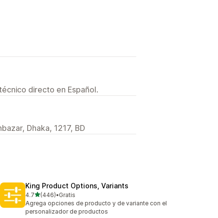
técnico directo en Español.
hbazar, Dhaka, 1217, BD
King Product Options, Variants
de 5 estrellas
4.7
(446)
•
Gratis
446 reseñas en total
Agrega opciones de producto y de variante con el
personalizador de productos