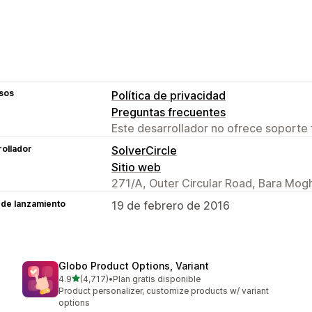
sos
Política de privacidad
Preguntas frecuentes
Este desarrollador no ofrece soporte 
ollador
SolverCircle
Sitio web
271/A, Outer Circular Road, Bara Mog
 de lanzamiento
19 de febrero de 2016
Globo Product Options, Variant
de 5 estrellas
4.9
(4,717)
•
Plan gratis disponible
4717 reseñas en total
Product personalizer, customize products w/ variant
options