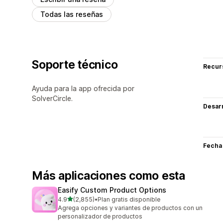
Todas las reseñas
Soporte técnico
Recur
Ayuda para la app ofrecida por
SolverCircle.
Desarr
Fecha
Más aplicaciones como esta
Easify Custom Product Options
de 5 estrellas
4.9
(2,855)
•
Plan gratis disponible
2855 reseñas en total
Agrega opciones y variantes de productos con un
personalizador de productos