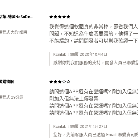
采寓生活館-德國NaSaDen納莎登台灣總代理
我覺得這個軟體真的非常棒，節省我們人
用程式 大約1個月
問題，不知道為什麼我要續約，他轉了一
不能續約，請問開發者可以幫我確認一下
Kcinlab 已回覆 2020年10月4日
感謝你對我們服務的支持，開發人員已聯繫您
零購物網
請問這個APP還有在營運嗎? 剛加入但無
用程式 29分鐘
剛加入但無法上傳發票
請問這個APP還有在營運嗎? 剛加入但
請問這個APP還有在營運嗎? 剛加入但
Kcinlab 已回覆 2021年4月27日
您好，先前客服人員已透過 Email 聯繫