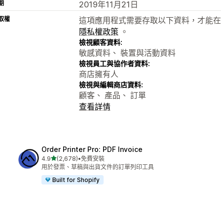
期
2019年11月21日
取權
這項應用程式需要存取以下資料，才能在
隱私權政策
。
檢視顧客資料:
敏感資料、 裝置與活動資料
檢視員工與協作者資料:
商店擁有人
檢視與編輯商店資料:
顧客、 產品、 訂單
查看詳情
Order Printer Pro: PDF Invoice
滿分 5 顆星
4.9
(2,678)
•
免費安裝
共有 2678 則評價
用於發票、草稿與出貨文件的訂單列印工具
Built for Shopify