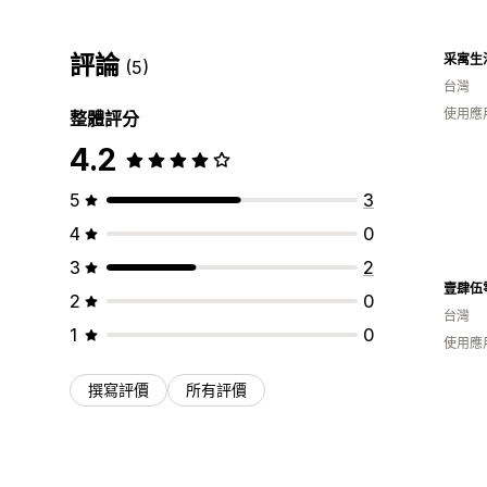
評論
(5)
台灣
使用應
整體評分
4.2
5
3
4
0
3
2
壹肆伍
2
0
台灣
1
0
使用應
撰寫評價
所有評價