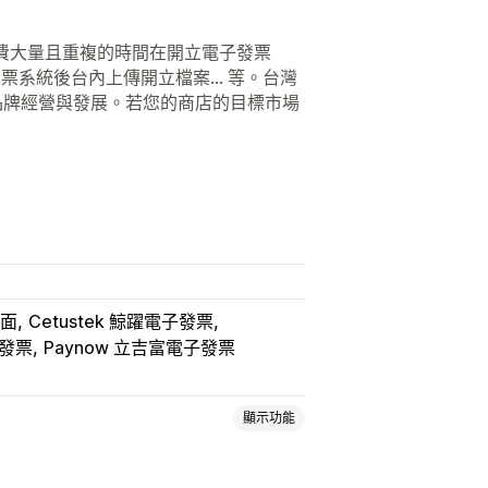
要花費大量且重複的時間在開立電子發票
發票系統後台內上傳開立檔案... 等。台灣
專注於品牌經營與發展。若您的商店的目標市場
介面
Cetustek 鯨躍電子發票
子發票
Paynow 立吉富電子發票
顯示功能