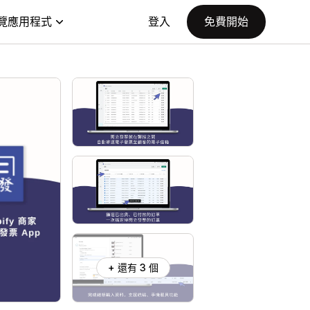
覽應用程式
登入
免費開始
+ 還有 3 個