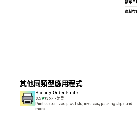
發布日
資料存
其他同類型應用程式
Shopify Order Printer
滿分 5 顆星
3.5
(357)
•
免費
共有 357 則評價
Print customized pick lists, invoices, packing slips and
more