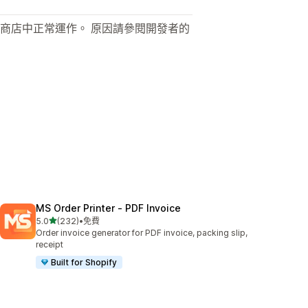
商店中正常運作。 原因請參閱開發者的
MS Order Printer ‑ PDF Invoice
滿分 5 顆星
5.0
(232)
•
免費
共有 232 則評價
Order invoice generator for PDF invoice, packing slip,
receipt
Built for Shopify