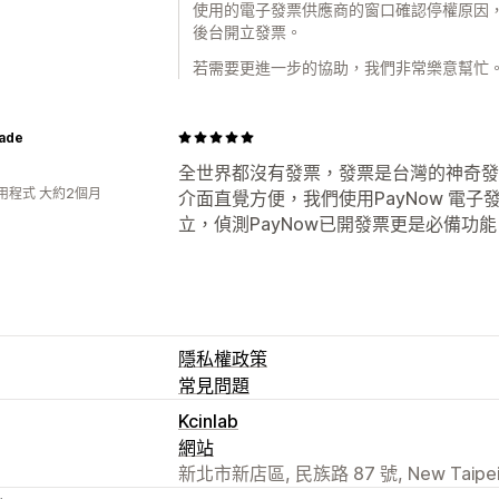
使用的電子發票供應商的窗口確認停權原因，Taiwa
後台開立發票。
若需要更進一步的協助，我們非常樂意幫忙
ade
全世界都沒有發票，發票是台灣的神奇發
用程式 大約2個月
介面直覺方便，我們使用PayNow 電子
立，偵測PayNow已開發票更是必備功
隱私權政策
常見問題
Kcinlab
網站
新北市新店區, 民族路 87 號, New Taipei,