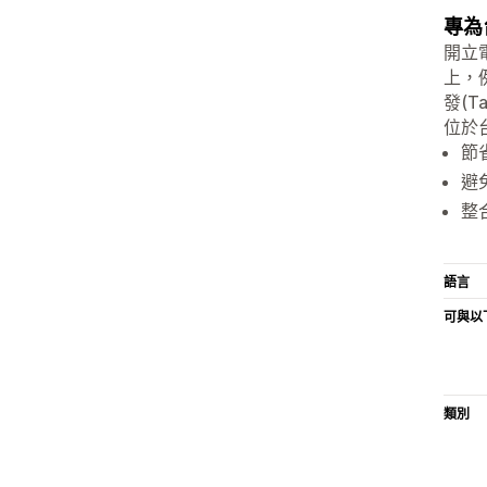
專為
開立
上，
發(
位於
節
避
整
語言
可與以
類別