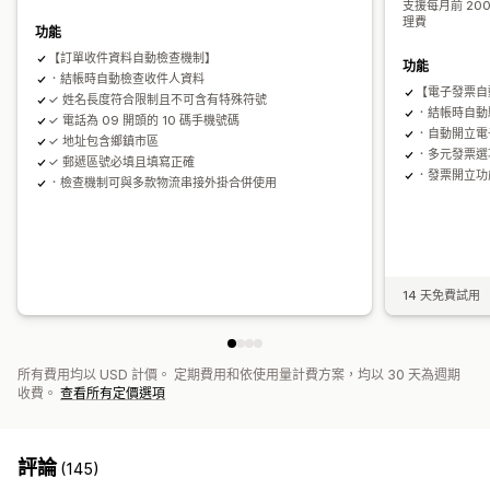
支援每月前 200
理費
功能
【訂單收件資料自動檢查機制】
功能
．結帳時自動檢查收件人資料
【電子發票自
✓ 姓名長度符合限制且不可含有特殊符號
．結帳時自動
✓ 電話為 09 開頭的 10 碼手機號碼
．自動開立電
✓ 地址包含鄉鎮市區
．多元發票選
✓ 郵遞區號必填且填寫正確
．發票開立功
．檢查機制可與多款物流串接外掛合併使用
14 天免費試用
所有費用均以 USD 計價。 定期費用和依使用量計費方案，均以 30 天為週期
收費。
查看所有定價選項
評論
(145)