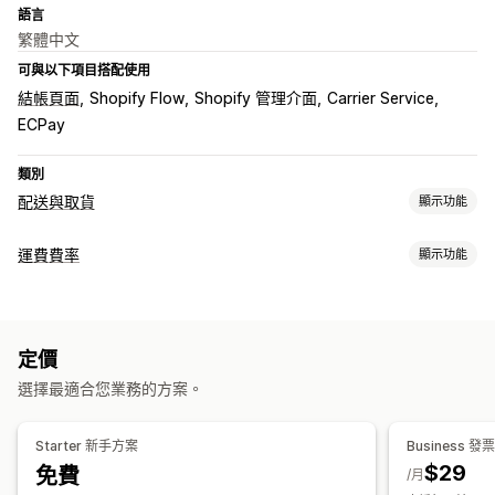
語言
繁體中文
可與以下項目搭配使用
結帳頁面
Shopify Flow
Shopify 管理介面
Carrier Service
ECPay
類別
配送與取貨
顯示功能
配送選項
運費費率
顯示功能
動態費率
訂單限制
多個地點
地址驗證
託運單標籤
計費
取貨選項
依貨運業者計費
依運送距離計費
依商品計費
依重量計費
來店取貨
多個地點
訂單限制
定價
郵遞區號
混合費用
多個區域
多個出貨地
選擇最適合您業務的方案。
即時追蹤
自訂
簡訊通知
配送地圖
電子郵件通知
追蹤訂單
追蹤頁面
追蹤頁面
訂單限制
地址驗證
重新命名選項
自訂規則
Starter 新手方案
Business 
$29
免費
/月