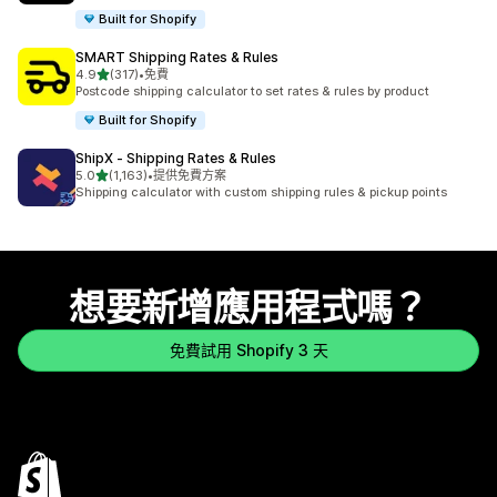
Built for Shopify
SMART Shipping Rates & Rules
滿分 5 顆星
4.9
(317)
•
免費
共有 317 則評價
Postcode shipping calculator to set rates & rules by product
Built for Shopify
ShipX ‑ Shipping Rates & Rules
滿分 5 顆星
5.0
(1,163)
•
提供免費方案
共有 1163 則評價
Shipping calculator with custom shipping rules & pickup points
想要新增應用程式嗎？
免費試用 Shopify 3 天