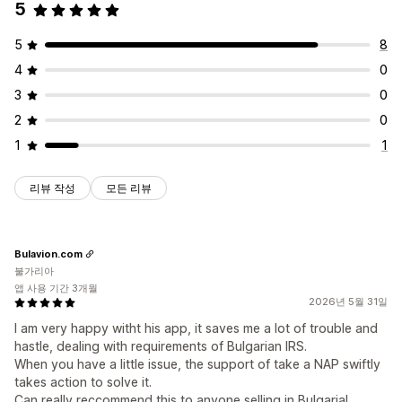
5
5
8
4
0
3
0
2
0
1
1
리뷰 작성
모든 리뷰
Bulavion.com
불가리아
앱 사용 기간 3개월
2026년 5월 31일
I am very happy witht his app, it saves me a lot of trouble and
hastle, dealing with requirements of Bulgarian IRS.
When you have a little issue, the support of take a NAP swiftly
takes action to solve it.
Can really reccommend this to anyone selling in Bulgaria!