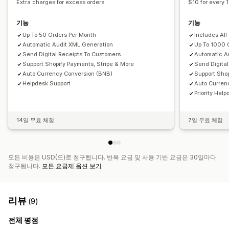
Extra charges for excess orders
$10 for every 
기능
기능
Up To 50 Orders Per Month
Includes All
Automatic Audit XML Generation
Up To 1000 
Send Digital Receipts To Customers
Automatic A
Support Shopify Payments, Stripe & More
Send Digita
Auto Currency Conversion (BNB)
Support Shop
Helpdesk Support
Auto Curren
Priority Hel
14일 무료 체험
7일 무료 체험
모든 비용은 USD(으)로 청구됩니다. 반복 요금 및 사용 기반 요금은 30일마다
청구됩니다.
모든 요금제 옵션 보기
리뷰
(9)
전체 평점