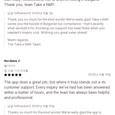
Thank you, team Take a NAP!
답글 Softaware개 2026년 6월 1일
Thank you so much for the kind words! We're really glad Take a NAP
saves you the hassle of Bulgarian tax compliance - that's exactly
what we built it for. Knowing our support has been there when you
needed it means a lot. Wishing you great sales ahead!
Warm regards,
The Take a NAP Team
Nordama
불가리아
앱 사용 기간 5개월
2026년 6월 13일
The app does a great job, but where it truly stands out is its
customer support. Every inquiry we’ve had has been answered
within a matter of hours, and the team has always been helpful
and professional.
답글 Softaware개 2026년 6월 15일
Thanks so much for the kind words! We're really glad the app is