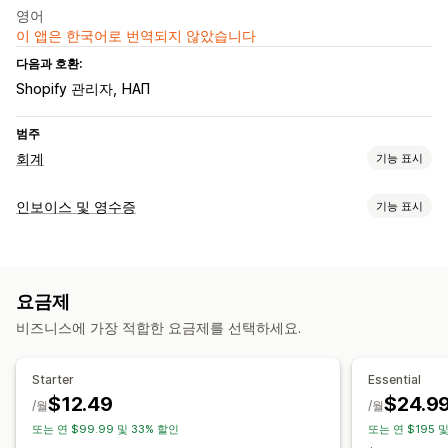
영어
이 앱은 한국어로 번역되지 않았습니다
다음과 호환:
Shopify 관리자
НАП
범주
회계
기능 표시
재무 보고서
인보이스 및 영수증
기능 표시
수입 및 잔액
현금 흐름
판매액 및 환불액
판매세
문서 유형
사용자 지정 보고서
수령
재무 운영
요금제
맞춤 설정
청구서 및 인보이스 발행
여러 통화
비즈니스에 가장 적합한 요금제를 선택하세요.
색상 및 글꼴
브랜딩
필드
발신자 이메일
바코드
로고
자동 데이터 동기화
여러 통화
여러 언어
Starter
Essential
주문 세부 정보
거래
판매세 매핑
$12.49
$24.9
파일 관리
/월
/월
또는 연 $99.99 및 33% 할인
또는 연 $195 
이메일 자동화
PDF 생성