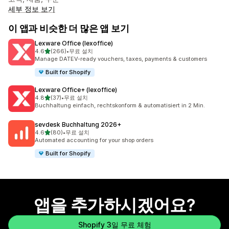
세부 정보 보기
이 앱과 비슷한 더 많은 앱 보기
Lexware Office (lexoffice)
별 5개 중
4.6
(266)
•
무료 설치
총 리뷰 266개
Manage DATEV-ready vouchers, taxes, payments & customers
Built for Shopify
Lexware Office+ (lexoffice)
별 5개 중
4.8
(37)
•
무료 설치
총 리뷰 37개
Buchhaltung einfach, rechtskonform & automatisiert in 2 Min.
sevdesk Buchhaltung 2026+
별 5개 중
4.6
(80)
•
무료 설치
총 리뷰 80개
Automated accounting for your shop orders
Built for Shopify
앱을 추가하시겠어요?
Shopify 3일 무료 체험