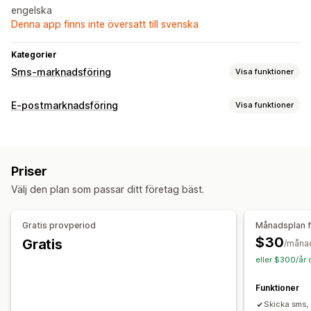
engelska
Denna app finns inte översatt till svenska
Kategorier
Sms-marknadsföring
Visa funktioner
Kampanjhantering
E-postmarknadsföring
Visa funktioner
Anpassade meddelanden
Schemalagda meddelanden
Kampanjtyper
Tvåvägsmeddelanden
Kampanjer
Övergivna varukorgar
Välkomstmejl
Automatisering av arbetsflödet
Priser
Mejl för att vinna tillbaka kunder
Återställning av varukorg
Produktrekommendationer
Välj den plan som passar ditt företag bäst.
Kampanjhantering
Välkomstmeddelanden
Kom tillbaka-kampanjer
Insamling av e-postadresser
Gratis provperiod
Månadsplan 
$30
Gratis
/måna
eller $300/år 
Funktioner
Skicka sms,