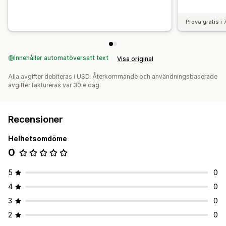
Prova gratis i
Innehåller automatöversatt text
Visa original
Alla avgifter debiteras i USD. Återkommande och användningsbaserade
avgifter faktureras var 30:e dag.
Recensioner
Helhetsomdöme
0
5
0
4
0
3
0
2
0