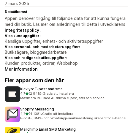
7 mars 2025
Dataåtkomst
Appen behöver tillgång till följande data för att kunna fungera
med din butik. Läs mer om anledningen till detta i utvecklarens
integritetspolicy
.
Visa kunduppgifter:
Känsliga uppgifter, enhets- och aktivitetsuppgifter
Visa personal- och medarbetaruppgifter:
Butiksägare, bloggmedarbetare
Visa och redigera butiksuppgifter:
Kunder, produkter, ordrar, Webbshop
Mer information
Fler appar som den här
Klaviyo: E‑post and sms
av 5 stjärnor
4,7
(2 948)
•
Gratis att installera
2948 recensioner totalt
Maximera ROI med AI-drivna e-post, sms och service
Shopify Messaging
av 5 stjärnor
4,7
(4 108)
•
Gratis att installera
4108 recensioner totalt
E-post-, SMS- och WhatsApp-marknadsföring skapad för e-handel
Mailchimp Email SMS Marketing