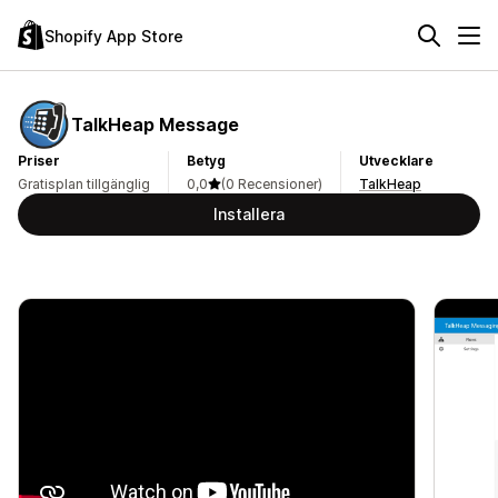
Shopify App Store
TalkHeap Message
Priser
Betyg
Utvecklare
Gratisplan tillgänglig
0,0
(0 Recensioner)
TalkHeap
Installera