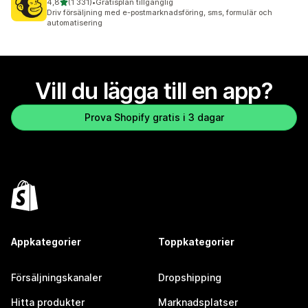
av 5 stjärnor
4,8
(1 331)
•
Gratisplan tillgänglig
1331 recensioner totalt
Driv försäljning med e-postmarknadsföring, sms, formulär och
automatisering
Vill du lägga till en app?
Prova Shopify gratis i 3 dagar
Appkategorier
Toppkategorier
Försäljningskanaler
Dropshipping
Hitta produkter
Marknadsplatser