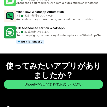
合計レビュー数：772件
Abandoned cart recovery, AI agent & automations on WhatsApp
WhatFlow: Whatsapp Automation
5つ星中
3.9
(329)
•
無料インストール
合計レビュー数：329件
Automate orders, recover carts, and send real-time updates
CK: Abandoned cart on WhatsApp
5つ星中
5.0
(275)
•
無料プランあり
合計レビュー数：275件
Send campaigns, cart recovery & order updates on WhatsApp Chat
Built for Shopify
使ってみたいアプリがあり
ましたか？
Shopifyを3日間無料でお試しください