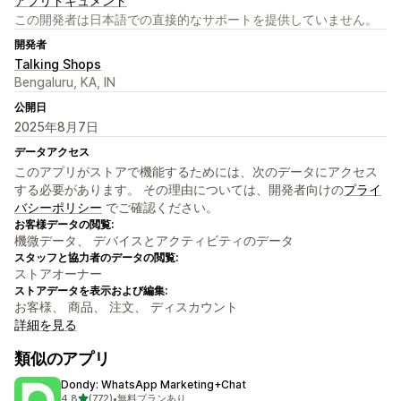
アプリドキュメント
この開発者は日本語での直接的なサポートを提供していません。
開発者
Talking Shops
Bengaluru, KA, IN
公開日
2025年8月7日
データアクセス
このアプリがストアで機能するためには、次のデータにアクセス
する必要があります。 その理由については、開発者向けの
プライ
バシーポリシー
でご確認ください。
お客様データの閲覧:
機微データ、 デバイスとアクティビティのデータ
スタッフと協力者のデータの閲覧:
ストアオーナー
ストアデータを表示および編集:
お客様、 商品、 注文、 ディスカウント
詳細を見る
類似のアプリ
Dondy: WhatsApp Marketing+Chat
5つ星中
4.8
(772)
•
無料プランあり