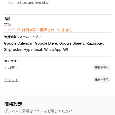
team inbox and live chat
言語
英語
このアプリは日本語に翻訳されていません
連携対象システム・アプリ
Google Calendar
Google Drive
Google Sheets
Razorpay
Shiprocket Hyperlocal
WhatsApp API
カテゴリー
カゴ落ち
機能を表示
カートリカバリー
チャット
機能を表示
複数チャネルメッセージ
ディスカウントオファー
リアルタイムメッセージ
自動ワークフロー
AIチャットボット
ライブチャット
ファイルのアップロード
表示オプション
価格設定
プッシュ通知
テンプレート
カスタマイズ可能なウィジェット
ビジネスに最適なプランをお選びください。
自動応答