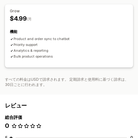
カートリカバリー
COD確認
ディスカウント
よくある質問
Grow
あいさつ
おすすめ商品
クイック返信
配送アラート
$4.99
/月
注文の更新
クロスセル
アンケート
機能
カスタマイズ
Product and order sync to chatbot
チャットフロー
Priority support
Analytics & reporting
Bulk product operations
すべての料金はUSDで請求されます。 定期請求と使用料に基づく請求は、
30日ごとに行われます。
レビュー
総合評価
0
5
0