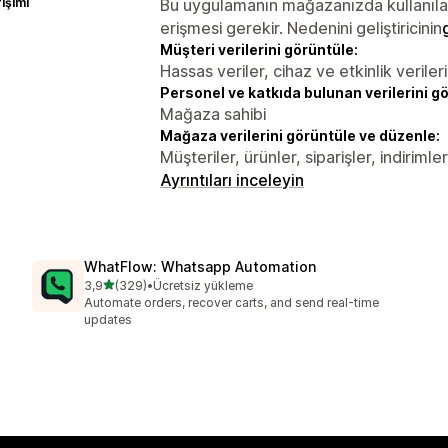
rişimi
Bu uygulamanın mağazanızda kullanılabi
erişmesi gerekir. Nedenini geliştiricinin
Müşteri verilerini görüntüle:
Hassas veriler, cihaz ve etkinlik verileri
Personel ve katkıda bulunan verilerini g
Mağaza sahibi
Mağaza verilerini görüntüle ve düzenle:
Müşteriler, ürünler, siparişler, indirimler
Ayrıntıları inceleyin
WhatFlow: Whatsapp Automation
5 yıldız üzerinden
3,9
(329)
•
Ücretsiz yükleme
toplam 329 değerlendirme
Automate orders, recover carts, and send real-time
updates