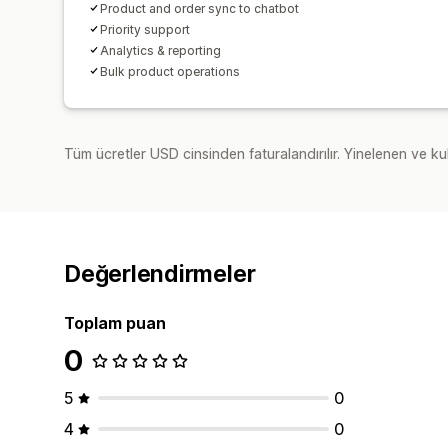
Product and order sync to chatbot
Priority support
Analytics & reporting
Bulk product operations
Tüm ücretler USD cinsinden faturalandırılır. Yinelenen ve kul
Değerlendirmeler
Toplam puan
0
5
0
4
0