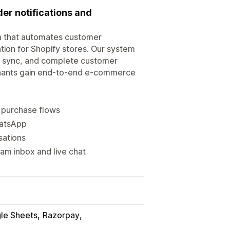
r notifications and
 that automates customer
ion for Shopify stores. Our system
ry sync, and complete customer
hants gain end-to-end e-commerce
 purchase flows
hatsApp
sations
m inbox and live chat
le Sheets
Razorpay