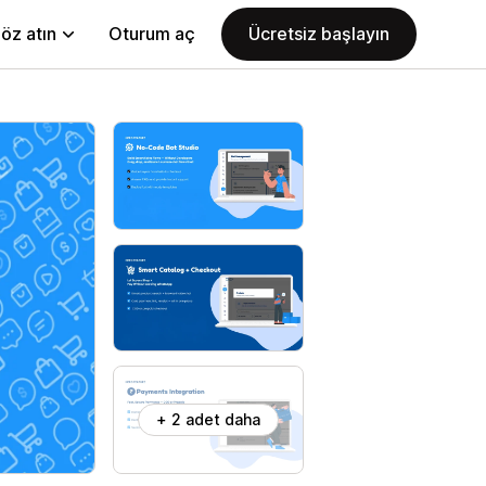
öz atın
Oturum aç
Ücretsiz başlayın
+ 2 adet daha