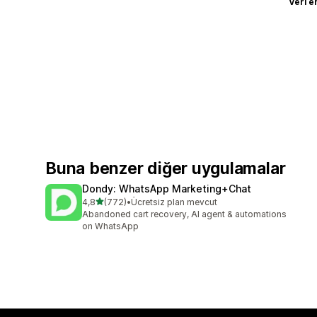
Veri e
Buna benzer diğer uygulamalar
Dondy: WhatsApp Marketing+Chat
5 yıldız üzerinden
4,8
(772)
•
Ücretsiz plan mevcut
toplam 772 değerlendirme
Abandoned cart recovery, AI agent & automations
on WhatsApp