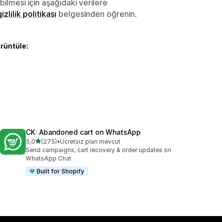
lmesi için aşağıdaki verilere
gizlilik politikası
belgesinden öğrenin.
örüntüle:
CK: Abandoned cart on WhatsApp
5 yıldız üzerinden
5,0
(275)
•
Ücretsiz plan mevcut
toplam 275 değerlendirme
Send campaigns, cart recovery & order updates on
WhatsApp Chat
Built for Shopify