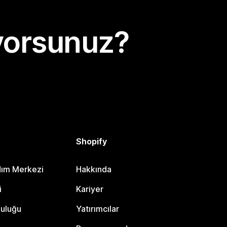
yorsunuz?
Shopify
dım Merkezi
Hakkında
i
Kariyer
luluğu
Yatırımcılar