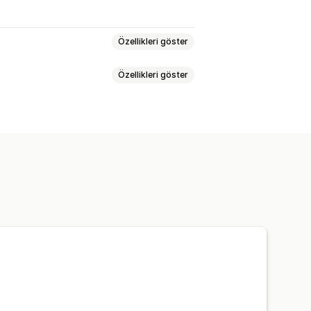
Özellikleri göster
Özellikleri göster
lifleri
Otomatik iş akışları
t
Dosya yükleme
Anlık bildirimler
laması
İndirimler
SSS
Karşılama
ıları
Sipariş güncellemeleri