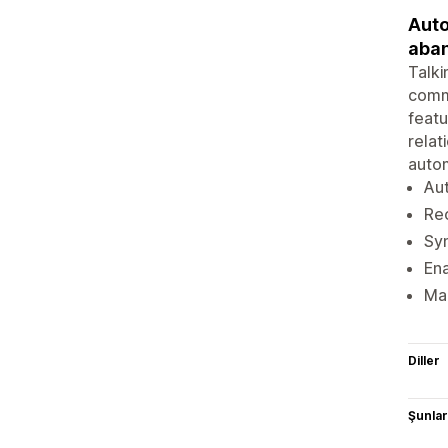
Auto
aban
Talk
commu
featu
rela
autom
Aut
Re
Sy
En
Man
Diller
Şunlarl