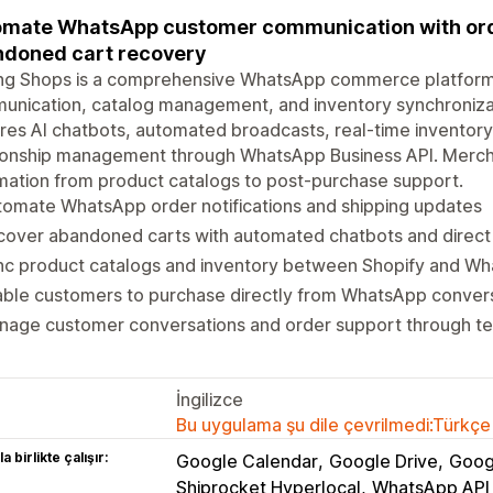
mate WhatsApp customer communication with orde
doned cart recovery
ing Shops is a comprehensive WhatsApp commerce platform
nication, catalog management, and inventory synchronizat
res AI chatbots, automated broadcasts, real-time invento
tionship management through WhatsApp Business API. Merc
ation from product catalogs to post-purchase support.
omate WhatsApp order notifications and shipping updates
cover abandoned carts with automated chatbots and direct
nc product catalogs and inventory between Shopify and W
able customers to purchase directly from WhatsApp conver
age customer conversations and order support through tea
İngilizce
Bu uygulama şu dile çevrilmedi:Türkçe
a birlikte çalışır:
Google Calendar
Google Drive
Goog
Shiprocket Hyperlocal
WhatsApp API