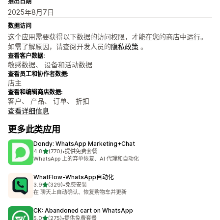
推出日期
2025年8月7日
数据访问
这个应用需要获得以下数据的访问权限，才能在您的商店中运行。
如需了解原因，请查阅开发人员的
隐私政策
。
查看客户数据:
敏感数据、 设备和活动数据
查看员工和协作者数据:
店主
查看和编辑商店数据:
客户、 产品、 订单、 折扣
查看详细信息
更多此类应用
Dondy: WhatsApp Marketing+Chat
星（满分 5 星）
4.8
(770)
•
提供免费套餐
总共 770 条评论
WhatsApp 上的弃单恢复、AI 代理和自动化
WhatFlow‑WhatsApp自动化
星（满分 5 星）
3.9
(329)
•
免费安装
总共 329 条评论
在 聊天上自动确认、恢复购物车并更新
CK: Abandoned cart on WhatsApp
星（满分 5 星）
5.0
(275)
•
提供免费套餐