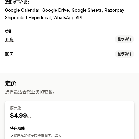
适配以下产品：
Google Calendar
Google Drive
Google Sheets
Razorpay
Shiprocket Hyperlocal
WhatsApp API
类别
弃购
显示功能
弃购恢复
聊天
显示功能
多渠道消息传送
折扣优惠
自动化工作流程
实时消息传送
展示选项
AI 聊天机器人
在线聊天
文件上传
推送通知
模板
可自定义小组件
定价
自动回复
选择最适合您业务的套餐。
弃购恢复
货到付款验证
折扣
常见问题解答
问候
产品推荐
快速回复
发货提醒
订单更新
交叉销售
问卷调查
成长版
$4.99
自定义
/月
聊天流程
特色功能
将产品和订单同步至聊天机器人