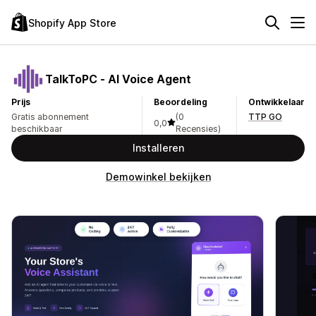
Shopify App Store
TalkToPC ‑ AI Voice Agent
Prijs
Beoordeling
Ontwikkelaar
Gratis abonnement
(0
TTP GO
0,0
beschikbaar
Recensies)
Installeren
Demowinkel bekijken