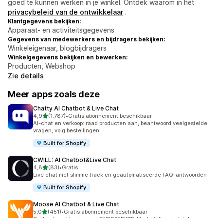
goed te kunnen werken in je winkel. Ontdek waarom in het
privacybeleid van de ontwikkelaar
.
Klantgegevens bekijken:
Apparaat- en activiteitsgegevens
Gegevens van medewerkers en bijdragers bekijken:
Winkeleigenaar, blogbijdragers
Winkelgegevens bekijken en bewerken:
Producten, Webshop
Zie details
Meer apps zoals deze
Chatty AI Chatbot & Live Chat
van 5 sterren
4,9
(1.787)
•
Gratis abonnement beschikbaar
1787 recensies in totaal
AI-chat en verkoop: raad producten aan, beantwoord veelgestelde
vragen, volg bestellingen
Built for Shopify
CWILL: AI Chatbot&Live Chat
van 5 sterren
4,8
(83)
•
Gratis
83 recensies in totaal
Live chat met slimme track en geautomatiseerde FAQ-antwoorden
Built for Shopify
Moose AI Chatbot & Live Chat
van 5 sterren
5,0
(451)
•
Gratis abonnement beschikbaar
451 recensies in totaal