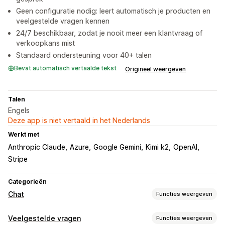
Geen configuratie nodig: leert automatisch je producten en
veelgestelde vragen kennen
24/7 beschikbaar, zodat je nooit meer een klantvraag of
verkoopkans mist
Standaard ondersteuning voor 40+ talen
Bevat automatisch vertaalde tekst
Origineel weergeven
Talen
Engels
Deze app is niet vertaald in het Nederlands
Werkt met
Anthropic Claude
Azure
Google Gemini
Kimi k2
OpenAI
Stripe
Categorieën
Chat
Functies weergeven
Berichten versturen in real time
Veelgestelde vragen
Functies weergeven