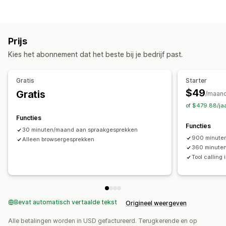
AI-chatbots
Live chat
E-mailchat
Stemondersteuning
Bewerkingstools
Meerdere talen
Agentanalytics
AI-generatie
Meerdere talen
Geautomatiseerde antwoorden
Prijs
Weergaveopties
Winkelwagenherstel
Kortingen
Veelgestelde vragen
Kies het abonnement dat het beste bij je bedrijf past.
Eigen templates
Pagina met veelgestelde vragen
Begroetingen
Updates van bestellingen
Cross-selling
Feedback van klanten
Aangepast lettertype en kleur
Gratis
Starter
Aanpassing
$49
Gratis
/maan
Kleur en lettertype
Chatvenster
Welkomstberichten
of $479.88/ja
Chattoewijzing
Chatstromen
Agentavatar
Functies
Functies
30 minuten/maand aan spraakgesprekken
900 minute
Alleen browsergesprekken
360 minuten
Tool calling
Bevat automatisch vertaalde tekst
Origineel weergeven
Alle betalingen worden in USD gefactureerd. Terugkerende en op