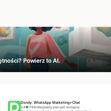
tności? Powierz to AI.
Dondy: WhatsApp Marketing+Chat
na 5 gwiazdek
4,8
(769)
•
Bezpłatny plan jest dostępny
Łączna liczba recenzji: 769