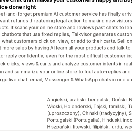
ice done right
et-and-forget premium AI customer service has finally arriv
ant refunds threatening legal action to making new visito
cts. It scans your online store and reviews past chats to le
 chatbots that use fixed replies, Talkvisor generates cust
 what customers click on, view, or add to their carts. Sell onl
 more sales by having AI learn all your products and talk t
o-reply confidently, even for the most difficult customer inq
ck clicks, views & carts and analyze customer intents in real
n and summarize your online store to fuel auto-replies and 
ge live chat, email, Messenger & WhatsApp chats in one uni
Angielski, arabski, bengalski, Duński, 
Włoski, Holenderski, Tajski, tamilski, 
(uproszczony), Chiński (tradycyjny), S
Portugalski (Portugalia), Hinduski, ind
Hiszpański, litewski, filipiński, urdu, w