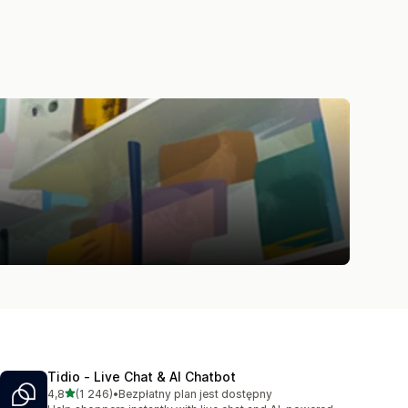
Tidio ‑ Live Chat & AI Chatbot
na 5 gwiazdek
4,8
(1 246)
•
Bezpłatny plan jest dostępny
Łączna liczba recenzji: 1246