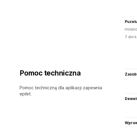
Puzel
Holand
7 dni k
Pomoc techniczna
Zasob
Pomoc techniczną dla aplikacji zapewnia
epilet.
Dewel
Wprow