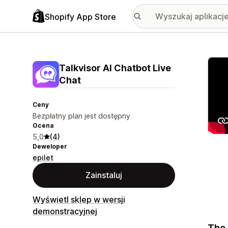
Shopify App Store
Wyróż
Talkvisor AI Chatbot Live
Chat
Ceny
Bezpłatny plan jest dostępny
Ocena
5,0
(4)
Deweloper
epilet
Zainstaluj
Wyświetl sklep w wersji
demonstracyjnej
The 