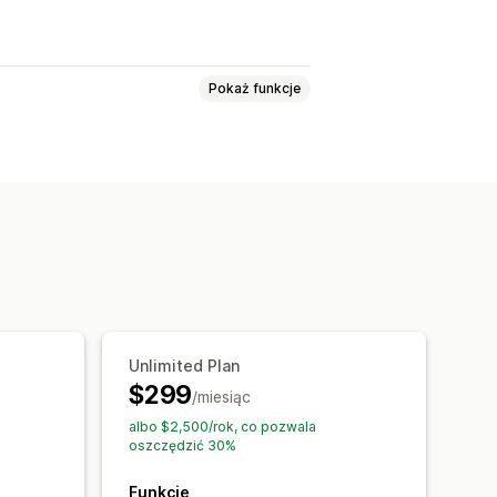
Pokaż funkcje
ailowy
Przesyłanie pliku
e rzeczywistym
ientach
to zadawane pytania
Pozdrowienia
odpowiedzi
Prośby o recenzje
je zamówienia
Sprzedaż krzyżowa
Unlimited Plan
$299
ety
/miesiąc
albo $2,500/rok, co pozwala
oszczędzić 30%
Okno czatu
Godziny pracy
Funkcje