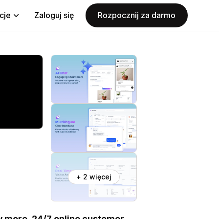
cje
Zaloguj się
Rozpocznij za darmo
+ 2 więcej
y more. 24/7 online customer