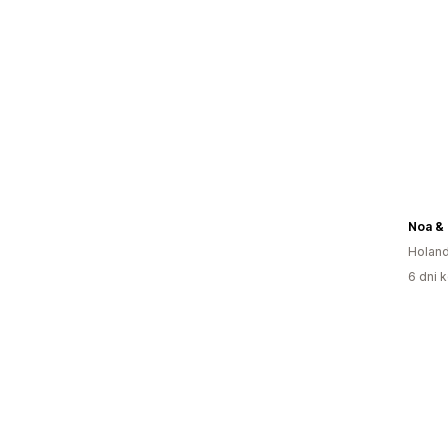
Noa & 
Holand
6 dni k