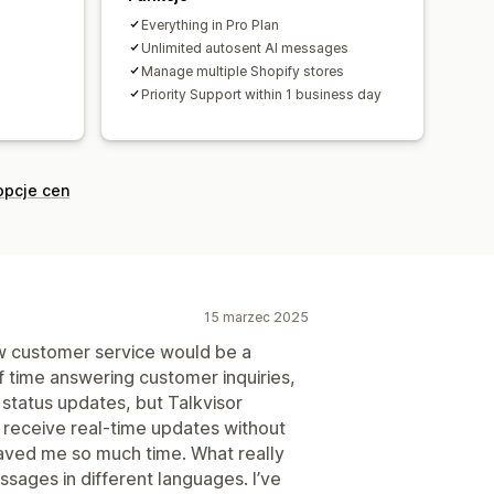
tu
Przepływ czatu
Awatar agenta
Everything in Pro Plan
Unlimited autosent AI messages
Manage multiple Shopify stores
Priority Support within 1 business day
opcje cen
15 marzec 2025
new customer service would be a
f time answering customer inquiries,
 status updates, but Talkvisor
 receive real-time updates without
saved me so much time. What really
ssages in different languages. I’ve