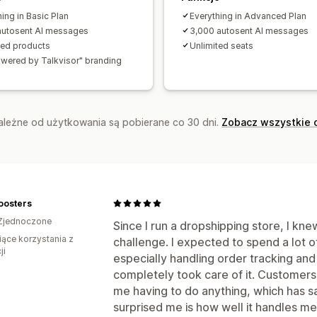
Wiadomości powitalne
Przyciski cza
ing in Basic Plan
Everything in Advanced Plan
autosent AI messages
3,000 autosent AI messages
ted products
Unlimited seats
wered by Talkvisor" branding
zależne od użytkowania są pobierane co 30 dni.
Zobacz wszystkie 
oosters
Zjednoczone
Since I run a dropshipping store, I k
iące korzystania z
challenge. I expected to spend a lot o
ji
especially handling order tracking and
completely took care of it. Customers
me having to do anything, which has 
surprised me is how well it handles me