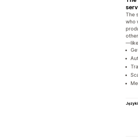
serv
The s
who w
produ
other
—like
Get
Aut
Tra
Sca
Mer
Języki