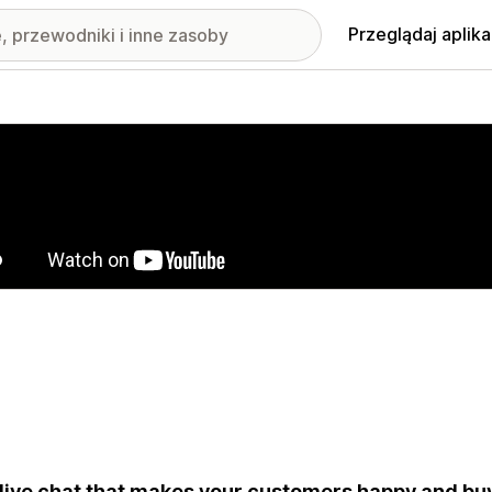
Przeglądaj aplika
nione obrazy w galerii
live chat that makes your customers happy and bu