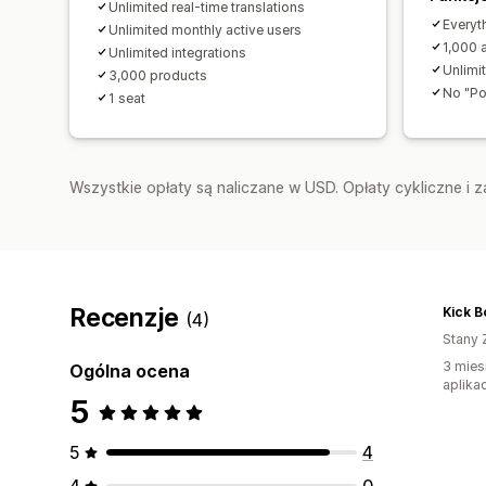
Unlimited real-time translations
Everyth
Unlimited monthly active users
1,000 
Unlimited integrations
Unlimi
3,000 products
No "Po
1 seat
Wszystkie opłaty są naliczane w USD. Opłaty cykliczne i 
Recenzje
Kick B
(4)
Stany 
3 mies
Ogólna ocena
aplikac
5
5
4
4
0