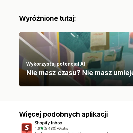
Wyróżnione tutaj:
Wykorzystaj potencjał AI
Nie masz czasu? Nie masz umieję
Więcej podobnych aplikacji
Shopify Inbox
na 5 gwiazdek
4,6
(5 480)
•
Gratis
Łączna liczba recenzji: 5480