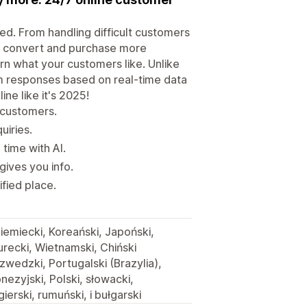
ed. From handling difficult customers
rs convert and purchase more
arn what your customers like. Unlike
om responses based on real-time data
ine like it's 2025!
o customers.
uiries.
 time with AI.
gives you info.
fied place.
Niemiecki, Koreański, Japoński,
Turecki, Wietnamski, Chiński
zwedzki, Portugalski (Brazylia),
onezyjski, Polski, słowacki,
ęgierski, rumuński, i bułgarski