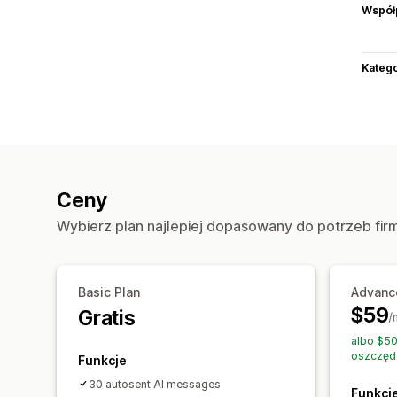
Współ
Katego
Ceny
Wybierz plan najlepiej dopasowany do potrzeb fir
Basic Plan
Advanc
$59
Gratis
/
albo $50
oszczęd
Funkcje
30 autosent AI messages
Funkcj