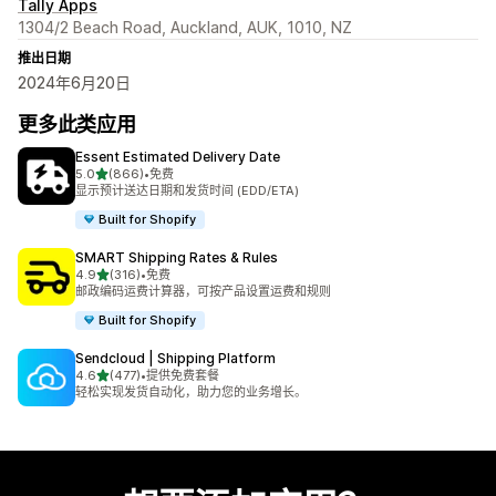
Tally Apps
1304/2 Beach Road, Auckland, AUK, 1010, NZ
推出日期
2024年6月20日
更多此类应用
Essent Estimated Delivery Date
星（满分 5 星）
5.0
(866)
•
免费
总共 866 条评论
显示预计送达日期和发货时间 (EDD/ETA)
Built for Shopify
SMART Shipping Rates & Rules
星（满分 5 星）
4.9
(316)
•
免费
总共 316 条评论
邮政编码运费计算器，可按产品设置运费和规则
Built for Shopify
Sendcloud | Shipping Platform
星（满分 5 星）
4.6
(477)
•
提供免费套餐
总共 477 条评论
轻松实现发货自动化，助力您的业务增长。