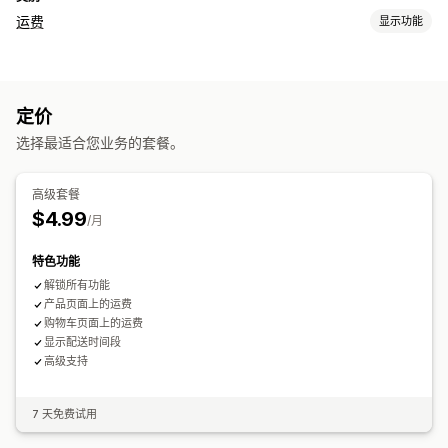
运费
显示功能
费率计算
固定费用
基于承运商
基于客户
基于尺寸
基于距离
基于产品
定价
基于数量
基于重量
邮政编码
费率混合
多个区域
多个发货地
选择最适合您业务的套餐。
自定义
配送日期
配送时间
隐藏费率
再订购率
多语言
多币种
高级套餐
自定义规则
$4.99
/月
特色功能
解锁所有功能
产品页面上的运费
购物车页面上的运费
显示配送时间段
高级支持
7 天免费试用