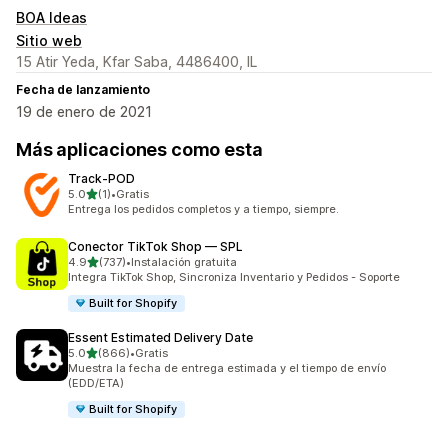
BOA Ideas
Sitio web
15 Atir Yeda, Kfar Saba, 4486400, IL
Fecha de lanzamiento
19 de enero de 2021
Más aplicaciones como esta
Track‑POD
de 5 estrellas
5.0
(1)
•
Gratis
1 reseñas en total
Entrega los pedidos completos y a tiempo, siempre.
Conector TikTok Shop — SPL
de 5 estrellas
4.9
(737)
•
Instalación gratuita
737 reseñas en total
Integra TikTok Shop, Sincroniza Inventario y Pedidos - Soporte
Built for Shopify
Essent Estimated Delivery Date
de 5 estrellas
5.0
(866)
•
Gratis
866 reseñas en total
Muestra la fecha de entrega estimada y el tiempo de envío
(EDD/ETA)
Built for Shopify