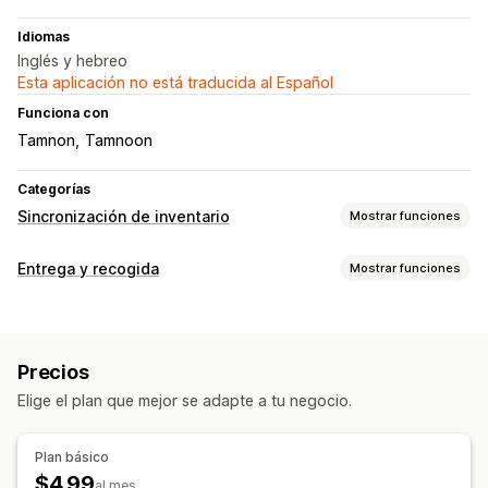
Idiomas
Inglés y hebreo
Esta aplicación no está traducida al Español
Funciona con
Tamnon
Tamnoon
Categorías
Sincronización de inventario
Mostrar funciones
Tipos de sincronización
Entrega y recogida
Mostrar funciones
Automático
Opciones de entrega
Notificaciones e informes
Tiempos límite
Alertas automatizadas
Precios
Opciones de recogida
Elige el plan que mejor se adapte a tu negocio.
Tienda física
Seguimiento en tiempo real
Plan básico
$4.99
Seguimiento de pedidos
al mes