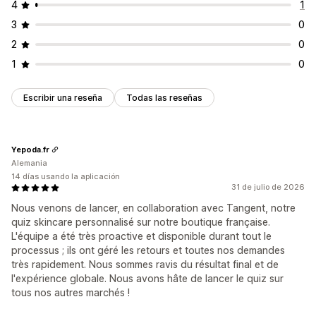
4
1
Rendimiento de recomendaciones
Sugerencias de optimización
Rendimiento del embudo
3
0
2
0
1
0
Escribir una reseña
Todas las reseñas
Yepoda.fr
Alemania
14 días usando la aplicación
31 de julio de 2026
Nous venons de lancer, en collaboration avec Tangent, notre
quiz skincare personnalisé sur notre boutique française.
L'équipe a été très proactive et disponible durant tout le
processus ; ils ont géré les retours et toutes nos demandes
très rapidement. Nous sommes ravis du résultat final et de
l'expérience globale. Nous avons hâte de lancer le quiz sur
tous nos autres marchés !