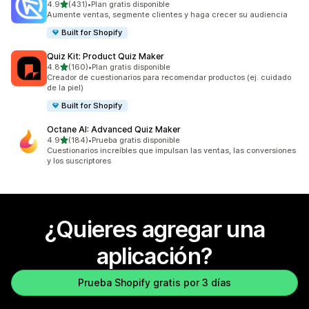
de 5 estrellas
4.9
(431)
•
Plan gratis disponible
431 reseñas en total
Aumente ventas, segmente clientes y haga crecer su audiencia
Built for Shopify
Quiz Kit: Product Quiz Maker
de 5 estrellas
4.8
(160)
•
Plan gratis disponible
160 reseñas en total
Creador de cuestionarios para recomendar productos (ej. cuidado
de la piel)
Built for Shopify
Octane AI: Advanced Quiz Maker
de 5 estrellas
4.9
(184)
•
Prueba gratis disponible
184 reseñas en total
Cuestionarios increíbles que impulsan las ventas, las conversiones
y los suscriptores
¿Quieres agregar una
aplicación?
Prueba Shopify gratis por 3 días