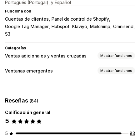
Portugués (Portugal), y Español
Funciona con
Cuentas de clientes
Panel de control de Shopify
Google Tag Manager
Hubspot
Klaviyo
Mailchimp
Omnisend
S3
Categorías
Ventas adicionales y ventas cruzadas
Mostrar funciones
Personalización
Ventanas emergentes
Mostrar funciones
Venta adicional en la página de producto
Tipos de ventanas emergentes
Ofertas y recomendaciones
Ventanas emergentes de correo electrónico
Formularios
Complementos de productos
Reseñas
(84)
Cuestionarios
Recomendaciones de productos
Paquetes
Calificación general
Ventanas emergentes de gestión
Recomendaciones de IA
5
Herramienta de edición
Plantillas
Código personalizado
Informes y estadísticas
Fuentes personalizadas
Localización
Automatizaciones
5
83
Tasas de clics
Tasas de conversión