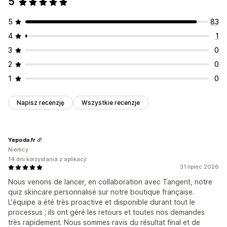
5
Edytor
Wzorce
Kod niestandardowy
Współczynniki klikalności
Współczynniki konwersji
Czcionka niestandardowa
Lokalizacja
Automatyzacje
5
83
Skuteczność rekomendacji
Sugestie optymalizacji
4
1
Wydajność lejka
3
0
2
0
1
0
Napisz recenzję
Wszystkie recenzje
Yepoda.fr
Niemcy
14 dni korzystania z aplikacji
31 lipiec 2026
Nous venons de lancer, en collaboration avec Tangent, notre
quiz skincare personnalisé sur notre boutique française.
L'équipe a été très proactive et disponible durant tout le
processus ; ils ont géré les retours et toutes nos demandes
très rapidement. Nous sommes ravis du résultat final et de