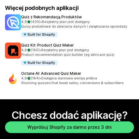
Więcej podobnych aplikacji
Quiz z Rekomendacją Produktów
na 5 gwiazdek
4,9
(430)
•
Bezpłatny plan jest dostępny
Łączna liczba recenzji: 430
Quizy produktowe do zbierania danych i zwiększania sprzedaży
Built for Shopify
Quiz Kit: Product Quiz Maker
na 5 gwiazdek
4,8
(160)
•
Bezpłatny plan jest dostępny
Łączna liczba recenzji: 160
Product recommendation quiz builder (eg skincare quiz)
Built for Shopify
Octane AI: Advanced Quiz Maker
na 5 gwiazdek
4,9
(184)
•
Dostępna darmowa wersja próbna
Łączna liczba recenzji: 184
Stunning quizzes that boost sales, conversions & subscribers
Chcesz dodać aplikację?
Wypróbuj Shopify za darmo przez 3 dni