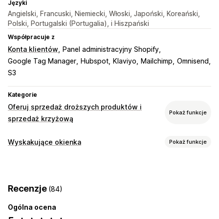
Języki
Angielski, Francuski, Niemiecki, Włoski, Japoński, Koreański,
Polski, Portugalski (Portugalia), i Hiszpański
Współpracuje z
Konta klientów
Panel administracyjny Shopify
Google Tag Manager
Hubspot
Klaviyo
Mailchimp
Omnisend
S3
Kategorie
Oferuj sprzedaż droższych produktów i
Pokaż funkcje
sprzedaż krzyżową
Dostosowanie
Wyskakujące okienka
Pokaż funkcje
Sprzedaż droższych produktów na stronie produktu
Rodzaje wyskakujących okienek
Oferty i rekomendacje
Wyskakujące okienka z prośbą o adres e-mail
Formularze
Dodatki do produktu
Rekomendacje produktów
Pakiety
Recenzje
(84)
Quizy
Rekomendacje AI
Ogólna ocena
Zarządzanie wyskakującymi okienkami
Analizy