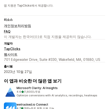
앱 지원은 TapClicks에서 제공합니다.
리소스
개인정보처리방침
FAQ
이 개발자는 한국어(으)로 직접 지원을 제공하지 않습니다.
개발자
TapClicks
웹사이트
701 Edgewater Drive, Suite #330, Wakefield, MA, 01880, US
출시됨
2023년 10월 27일
이 앱과 비슷한 더 많은 앱 보기
Microsoft Clarity: AI Insights
별 5개 중
4.6
(1,800)
•
무료
총 리뷰 1800개
Optimize conversions with AI analytics, recordings, heatmaps
wetracked.io Connect
별 5개 중
4.7
(99)
•
무료 체험 이용 가능