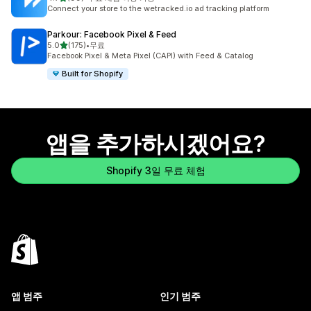
총 리뷰 99개
Connect your store to the wetracked.io ad tracking platform
Parkour: Facebook Pixel & Feed
별 5개 중
5.0
(175)
•
무료
총 리뷰 175개
Facebook Pixel & Meta Pixel (CAPI) with Feed & Catalog
Built for Shopify
앱을 추가하시겠어요?
Shopify 3일 무료 체험
앱 범주
인기 범주