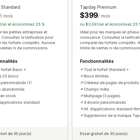
Géolocalisation
Personnalisation
Pr
 Standard
Tapday Premium
9
$399
Programmation
Notifications person
/ mois
/ mois
1/an et économisez 25 %
ou $3,591/an et économisez 25 
r les petites entreprises et
Idéal pour les marques en phase
Consultez la tarification pour
croissance. Consultez la tarificat
 les forfaits complets. Aucune
comparer les forfaits complets. 
e ventes ni de commissions.
limite de ventes ni de commissio
nnalités
Fonctionnalités
 forfait Basic +
Tout le forfait Standard +
à 25 blocs
Blocs illimités
 personnalisés (1)
Créateur de pages de produits
s abandonnés
Champs méta
 en stock
Multipage (3 pages)
d’applications standard
3 écrans personnalisés
Int. d’applications standard illi
Suppression de la marque Ta
tuit de 30 jour(s)
Essai gratuit de 30 jour(s)