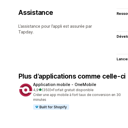
Assistance
Resso
L’assistance pour l’appli est assurée par
Tapday.
Dével
Lance
Plus d’applications comme celle-ci
Application mobile ‑ OneMobile
étoile(s) sur 5
4,9
(350)
•
Forfait gratuit disponible
350 avis au total
Créer une app mobile à fort taux de conversion en 30
minutes
Built for Shopify