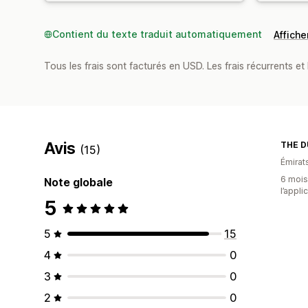
Contient du texte traduit automatiquement
Afficher
Tous les frais sont facturés en USD. Les frais récurrents et 
Avis
THE 
(15)
Émirat
6 mois 
Note globale
l’appli
5
5
15
4
0
3
0
2
0