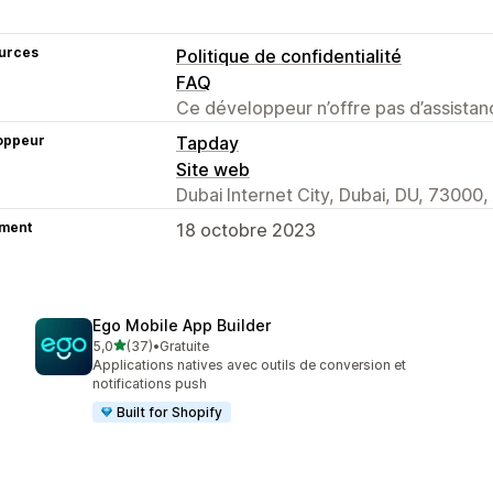
urces
Politique de confidentialité
FAQ
Ce développeur n’offre pas d’assistanc
oppeur
Tapday
Site web
Dubai Internet City, Dubai, DU, 73000,
ment
18 octobre 2023
Ego Mobile App Builder
étoile(s) sur 5
5,0
(37)
•
Gratuite
37 avis au total
Applications natives avec outils de conversion et
notifications push
Built for Shopify