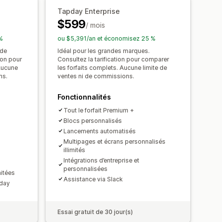
omotions
Supports enrichis
Tapday Enterprise
$599
nalisées
/ mois
%
ou $5,391/an et économisez 25 %
 de
Idéal pour les grandes marques.
ion pour
Consultez la tarification pour comparer
Aucune
les forfaits complets. Aucune limite de
ns.
ventes ni de commissions.
Fonctionnalités
Tout le forfait Premium +
Blocs personnalisés
Lancements automatisés
Multipages et écrans personnalisés
illimités
Intégrations d’entreprise et
personnalisées
mitées
Assistance via Slack
pday
Essai gratuit de 30 jour(s)