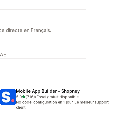
e directe en Français.
 AE
Mobile App Builder ‑ Shopney
étoile(s) sur 5
5,0
(716)
•
Essai gratuit disponible
716 avis au total
No code, configuration en 1 jour! Le meilleur support
client.