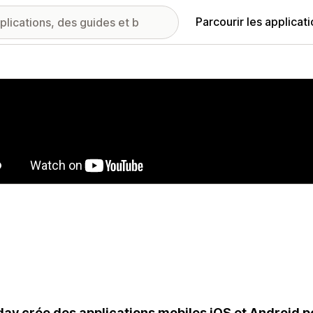
Parcourir les applicat
ie d’images vedette
ay crée des applications mobiles iOS et Android po