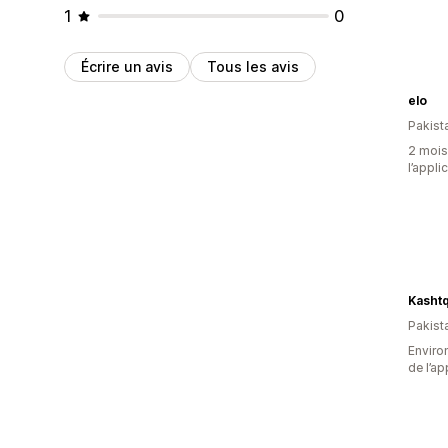
1
0
Écrire un avis
Tous les avis
elo
Pakist
2 mois 
l’appli
Kasht
Pakist
Environ
de l’ap