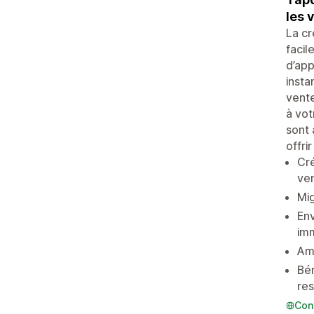
les 
La cr
facil
d’app
insta
vente
à vot
sont 
offri
Cré
ven
Mig
Env
im
Amé
Bén
res
Con