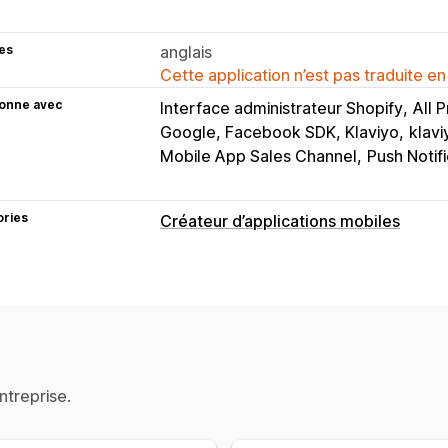
es
anglais
Cette application n’est pas traduite en
ionne avec
Interface administrateur Shopify
All 
Google, Facebook SDK, Klaviyo
klavi
Mobile App Sales Channel
Push Notifi
ories
Créateur d’applications mobiles
Personnalisation
Création d’applications
Bannières
Pa
Page du panier
Pages de produit
Mo
Éditeur avec fonction de glisser-dépo
Multilingue
Prévisualisation en temps
ntreprise.
Notifications push
Panier abandonné
Notifications aut