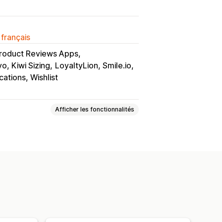
 français
Product Reviews Apps
yo, Kiwi Sizing
LoyaltyLion, Smile.io
cations, Wishlist
Afficher les fonctionnalités
ge d’accueil
Connexion
dèles
ser
Collections
Devises multiples
 réel
Synchronisation en temps réel
omatiques
De retour en stock