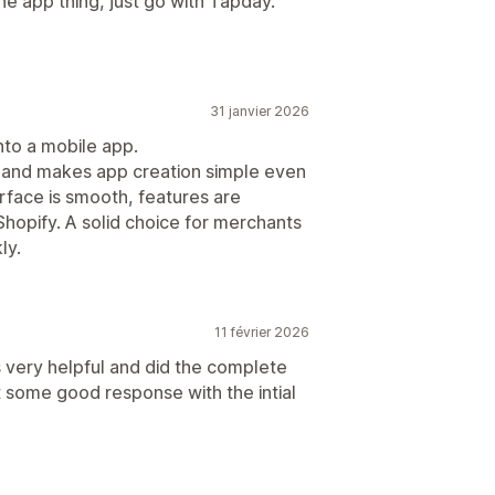
he app thing, just go with Tapday.
31 janvier 2026
nto a mobile app.
, and makes app creation simple even
rface is smooth, features are
 Shopify. A solid choice for merchants
ly.
11 février 2026
very helpful and did the complete
ot some good response with the intial