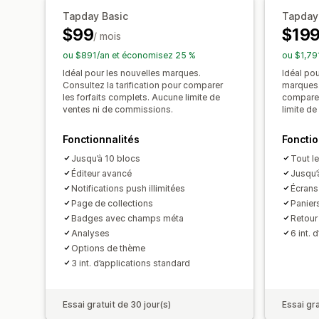
Tapday Basic
Tapday
$99
$19
/ mois
ou $891/an et économisez 25 %
ou $1,79
Idéal pour les nouvelles marques.
Idéal pou
Consultez la tarification pour comparer
marques. 
les forfaits complets. Aucune limite de
comparer
ventes ni de commissions.
limite d
Fonctionnalités
Fonctio
Jusqu’à 10 blocs
Tout le
Éditeur avancé
Jusqu’
Notifications push illimitées
Écrans
Page de collections
Panier
Badges avec champs méta
Retour
Analyses
6 int. 
Options de thème
3 int. d’applications standard
Essai gratuit de 30 jour(s)
Essai gra