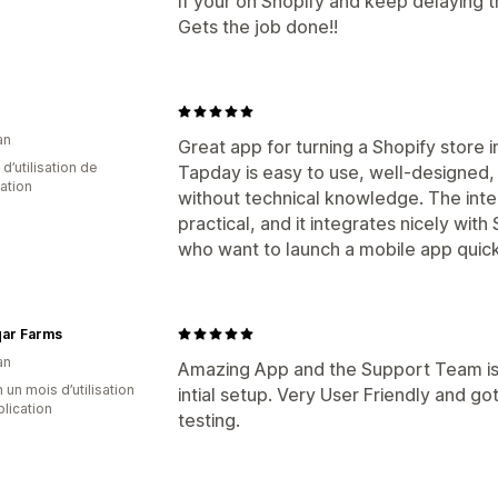
If your on Shopify and keep delaying t
Gets the job done!!
an
Great app for turning a Shopify store i
d’utilisation de
Tapday is easy to use, well-designed
cation
without technical knowledge. The inte
practical, and it integrates nicely with
who want to launch a mobile app quick
qar Farms
an
Amazing App and the Support Team is 
 un mois d’utilisation
intial setup. Very User Friendly and g
plication
testing.