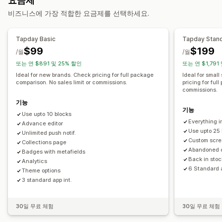
요금제
템플릿
끌어서 놓기 편집기
컬렉션
여러 통화
여러 언어
비즈니스에 가장 적합한 요금제를 선택하세요.
실시간 미리보기
실시간 동기화
푸시 알림
Tapday Basic
Tapday Stan
중단된 카트
자동 알림
재입고
위치 정보
개인화
프로모션
$99
$199
/월
/월
리치 미디어
예약됨
사용자 지정 알림
또는 연 $891 및 25% 할인
또는 연 $1,791
Ideal for new brands. Check pricing for full package
Ideal for smal
comparison. No sales limit or commissions.
pricing for ful
commissions.
기능
기능
Use upto 10 blocks
Everything i
Advance editor
Use upto 25 
Unlimited push notif.
Custom scre
Collections page
Abandoned 
Badges with metafields
Back in stoc
Analytics
6 Standard a
Theme options
3 standard app int.
30일 무료 체험
30일 무료 체험