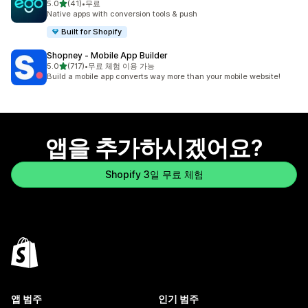
별 5개 중
5.0
(41)
•
무료
총 리뷰 41개
Native apps with conversion tools & push
Built for Shopify
Shopney ‑ Mobile App Builder
별 5개 중
5.0
(717)
•
무료 체험 이용 가능
총 리뷰 717개
Build a mobile app converts way more than your mobile website!
앱을 추가하시겠어요?
Shopify 3일 무료 체험
앱 범주
인기 범주