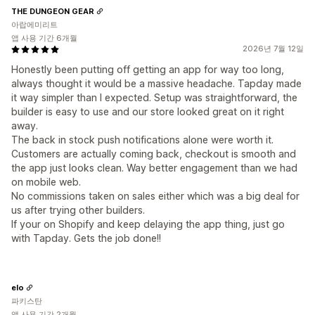
THE DUNGEON GEAR
아랍에미리트
앱 사용 기간 6개월
2026년 7월 12일
Honestly been putting off getting an app for way too long,
always thought it would be a massive headache. Tapday made
it way simpler than I expected. Setup was straightforward, the
builder is easy to use and our store looked great on it right
away.
The back in stock push notifications alone were worth it.
Customers are actually coming back, checkout is smooth and
the app just looks clean. Way better engagement than we had
on mobile web.
No commissions taken on sales either which was a big deal for
us after trying other builders.
If your on Shopify and keep delaying the app thing, just go
with Tapday. Gets the job done!!
elo
파키스탄
앱 사용 기간 2개월