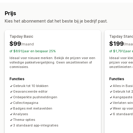
Appdesign
Banners
Homepage
Inloggen
Prijs
Winkelwagenpagina
Productpagina's
Templates
Kies het abonnement dat het beste bij je bedrijf past.
Drag-and-drop-editor
Collecties
Meerdere valuta
Meerdere talen
Realtime voorbeeld
Tapday Basic
Tapday Stan
Synchronisatie in real time
$99
$199
/maand
/maa
Pushmeldingen
of $891/jaar en bespaar 25%
of $1,791/jaar
Verlaten winkelwagen
Automatische meldingen
Ideaal voor nieuwe merken. Bekijk de prijzen voor een
Ideaal voor kl
volledige pakketvergelijking. Geen omzetlimieten of
prijzen voor e
Weer op voorraad
Geolocatie
Gepersonaliseerd
commissies.
omzetlimieten 
Aanbiedingen
Rich media
Gepland
Aangepaste meldingen
Functies
Functies
Gebruik tot 10 blokken
Alles in Bas
Geavanceerde editor
Gebruik tot 
Onbeperkte pushmeldingen
Aangepaste 
Collectiepagina
Verlaten wi
Badges met metavelden
Weer op voo
Analyses
6 standaard
Thema-opties
3 standaard app-integraties