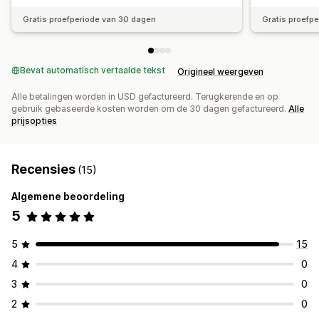
Gratis proefperiode van 30 dagen
Gratis proefp
Bevat automatisch vertaalde tekst
Origineel weergeven
Alle betalingen worden in USD gefactureerd. Terugkerende en op
gebruik gebaseerde kosten worden om de 30 dagen gefactureerd.
Alle
prijsopties
Recensies
(15)
Algemene beoordeling
5
5
15
4
0
3
0
2
0