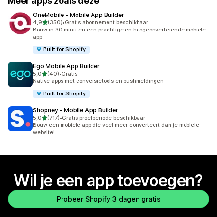
Meer apps zoals deze
OneMobile ‑ Mobile App Builder
van 5 sterren
4,9
(350)
•
Gratis abonnement beschikbaar
350 recensies in totaal
Bouw in 30 minuten een prachtige en hoogconverterende mobiele
app
Built for Shopify
Ego Mobile App Builder
van 5 sterren
5,0
(40)
•
Gratis
40 recensies in totaal
Native apps met conversietools en pushmeldingen
Built for Shopify
Shopney ‑ Mobile App Builder
van 5 sterren
5,0
(717)
•
Gratis proefperiode beschikbaar
717 recensies in totaal
Bouw een mobiele app die veel meer converteert dan je mobiele
website!
Wil je een app toevoegen?
Probeer Shopify 3 dagen gratis