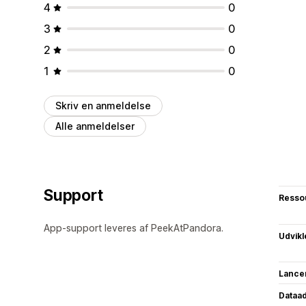
4
0
3
0
2
0
1
0
Skriv en anmeldelse
Alle anmeldelser
Support
Resso
App-support leveres af PeekAtPandora.
Udvikl
Lance
Dataa