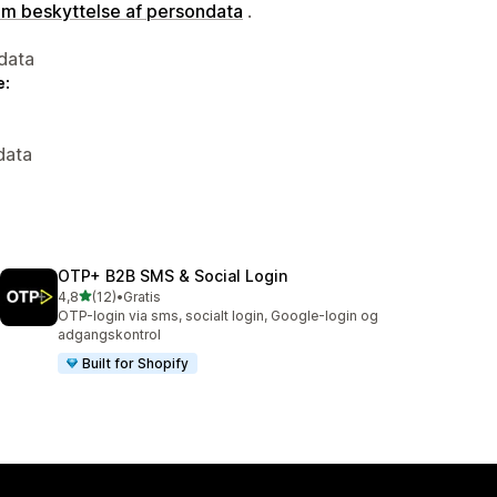
 om beskyttelse af persondata
.
data
e:
data
OTP+ B2B SMS & Social Login
ud af 5 stjerner
4,8
(12)
•
Gratis
12 anmeldelser i alt
OTP-login via sms, socialt login, Google-login og
adgangskontrol
Built for Shopify