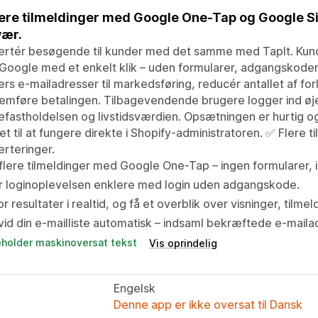
lere tilmeldinger med Google One-Tap og Google Sig
vær.
rtér besøgende til kunder med det samme med TapIt. Kunder
oogle med et enkelt klik – uden formularer, adgangskoder
rs e-mailadresser til markedsføring, reducér antallet af forl
mføre betalingen. Tilbagevendende brugere logger ind øjeb
fastholdelsen og livstidsværdien. Opsætningen er hurtig o
t til at fungere direkte i Shopify-administratoren. ✅ Flere t
rteringer.
flere tilmeldinger med Google One-Tap – ingen formularer, i
r loginoplevelsen enklere med login uden adgangskode.
r resultater i realtid, og få et overblik over visninger, tilme
id din e-mailliste automatisk – indsaml bekræftede e-mailad
eholder maskinoversat tekst
Vis oprindelig
Engelsk
Denne app er ikke oversat til Dansk