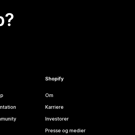
p?
Shopify
lp
Om
ntation
Karriere
mmunity
Investorer
Presse og medier