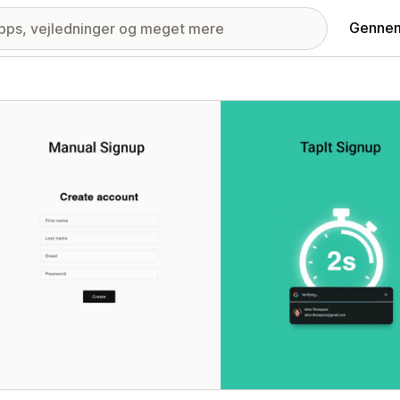
Gennem
ri med udvalgte billeder