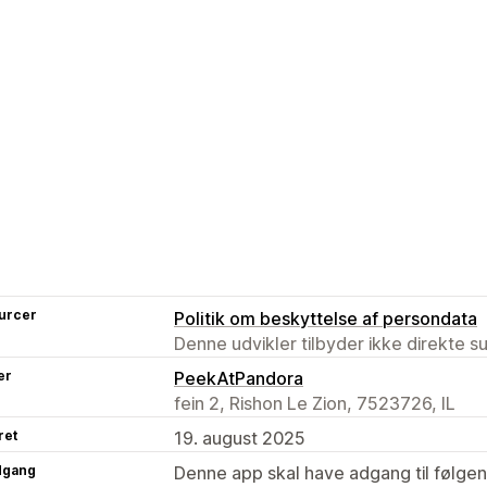
urcer
Politik om beskyttelse af persondata
Denne udvikler tilbyder ikke direkte s
er
PeekAtPandora
fein 2, Rishon Le Zion, 7523726, IL
ret
19. august 2025
dgang
Denne app skal have adgang til følgend