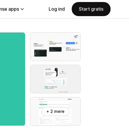
se apps
Log ind
Start gratis
+ 2 mere