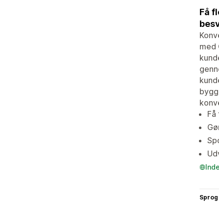
Få f
bes
Konve
med G
kunde
genne
kunde
bygge
konve
Få 
Gø
Spo
Udv
Ind
Sprog