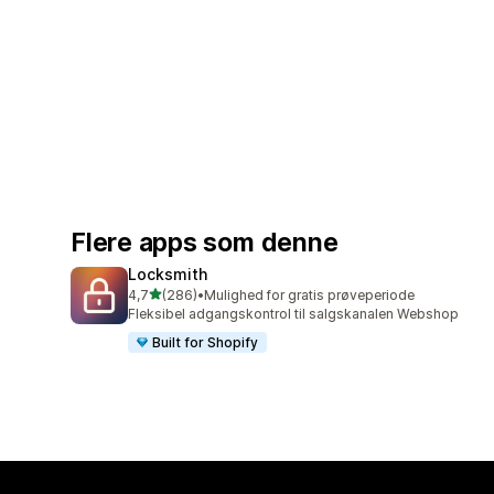
Flere apps som denne
Locksmith
ud af 5 stjerner
4,7
(286)
•
Mulighed for gratis prøveperiode
286 anmeldelser i alt
Fleksibel adgangskontrol til salgskanalen Webshop
Built for Shopify