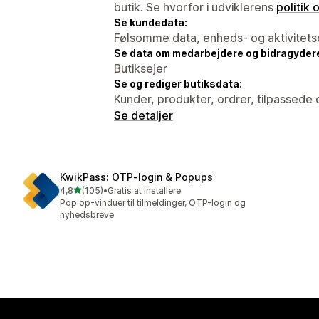
butik. Se hvorfor i udviklerens
politik
Se kundedata:
Følsomme data, enheds- og aktivitets
Se data om medarbejdere og bidragyder
Butiksejer
Se og rediger butiksdata:
Kunder, produkter, ordrer, tilpassede 
Se detaljer
KwikPass: OTP‑login & Popups
ud af 5 stjerner
4,8
(105)
•
Gratis at installere
105 anmeldelser i alt
Pop op-vinduer til tilmeldinger, OTP-login og
nyhedsbreve