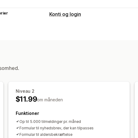
rier
Konti og login
Kundelogin
Login til sociale medier
Engangsadga
ksomhed.
Niveau 2
$11.99
om måneden
Funktioner
Op til 5.000 tilmeldinger pr. måned
Formular til nyhedsbrev, der kan tilpasses
Formular til aldersbekræftelse