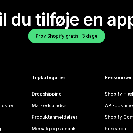
il du tilføje en ap
Prøv Shopify gratis i 3 dage
Topkategorier
Ressourcer
Dropshipping
Shopify Hjæ
dukter
Markedspladser
API-dokume
Produktanmeldelser
Shopify Co
g
Mersalg og sampak
Research