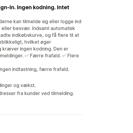
n-In. Ingen kodning. Intet
ne kan tilmelde sig eller logge ind
 eller besvær. Indsaml automatisk
adte indkøbskurve, og få flere til at
likkeligt, hvilket øger
g kræver ingen kodning. Den er
ilmeldinger. ✅ Færre frafald. ✅ Flere
ngen indtastning, færre frafald.
ldinger og vækst.
resser fra kunder ved tilmelding.