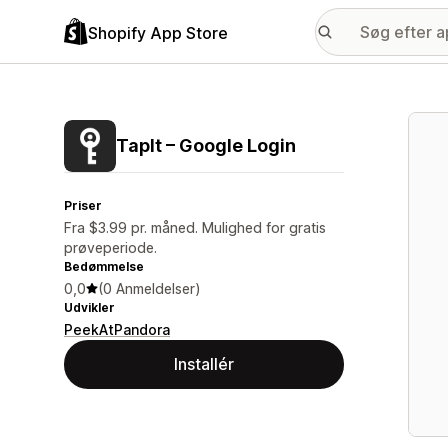
Shopify App Store
Galle
TapIt – Google Login
Priser
Fra $3.99 pr. måned. Mulighed for gratis
prøveperiode.
Bedømmelse
0,0
(0 Anmeldelser)
Udvikler
PeekAtPandora
Installér