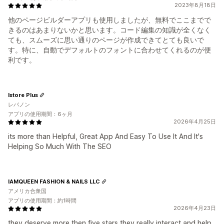
2023年8月18日
他のページビルダーアプリも使用しましたが、無料でここまでで
きるのはあまりないかと思います。コード編集の知識が全くなく
ても、スムーズに思い通りのページが作成できてとても良いで
す。特に、自動でデフォルトのフォントに合わせてくれるのが便
利です。
Istore Plus
レバノン
アプリの使用期間：6ヶ月
2026年4月25日
its more than Helpful, Great App And Easy To Use It And It's
Helping So Much With The SEO
IAMQUEEN FASHION & NAILS LLC
アメリカ合衆国
アプリの使用期間：約1時間
2026年4月23日
they deserve more then five stars they really interact and help