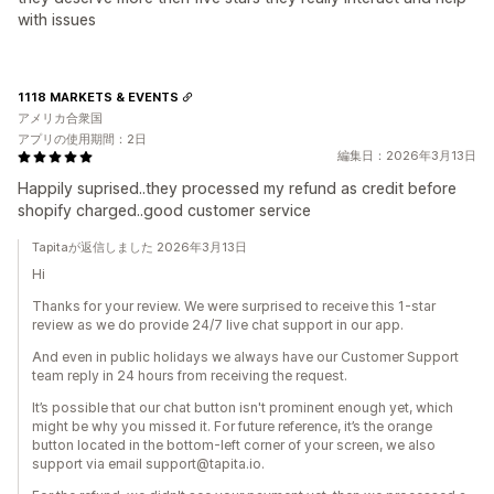
with issues
1118 MARKETS & EVENTS
アメリカ合衆国
アプリの使用期間：2日
編集日：2026年3月13日
Happily suprised..they processed my refund as credit before
shopify charged..good customer service
Tapitaが返信しました 2026年3月13日
Hi
Thanks for your review. We were surprised to receive this 1-star
review as we do provide 24/7 live chat support in our app.
And even in public holidays we always have our Customer Support
team reply in 24 hours from receiving the request.
It’s possible that our chat button isn't prominent enough yet, which
might be why you missed it. For future reference, it’s the orange
button located in the bottom-left corner of your screen, we also
support via email support@tapita.io.