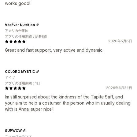
works good!
VitaEver Nutrition
アメリカ合衆国
アプリの使用期間：約1時間
2026年5月8日
Great and fast support, very active and dynamic.
COLORO MYSTIC
ドイツ
アプリの使用期間：1日
2026年3月24日
Im still surprised about the kindness of the Tapita Saff, and
your aim to help a costumer. the person who im usually dealing
with is Anna. super nice!!
SUPWOW
ニュージーランド