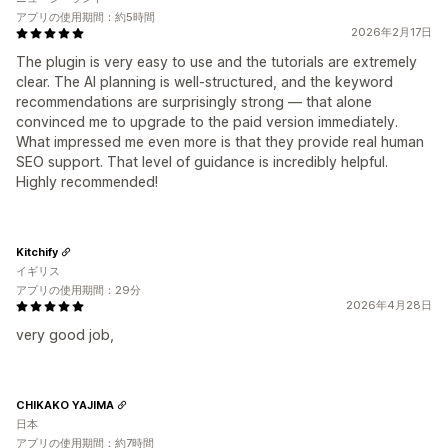
アプリの使用期間：約5時間
2026年2月17日
The plugin is very easy to use and the tutorials are extremely
clear. The AI planning is well-structured, and the keyword
recommendations are surprisingly strong — that alone
convinced me to upgrade to the paid version immediately.
What impressed me even more is that they provide real human
SEO support. That level of guidance is incredibly helpful.
Highly recommended!
Kitchify
イギリス
アプリの使用期間：29分
2026年4月28日
very good job,
CHIKAKO YAJIMA
日本
アプリの使用期間：約7時間